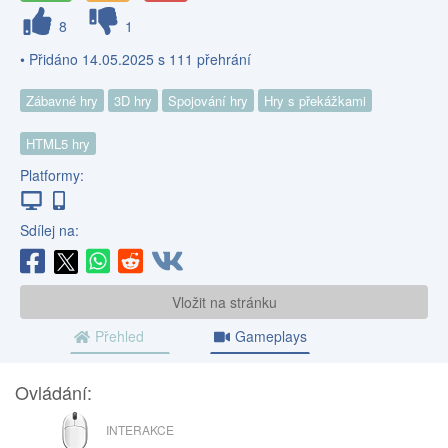
8
1
• Přidáno 14.05.2025 s 111 přehrání
Zábavné hry
3D hry
Spojování hry
Hry s překážkami
HTML5 hry
Platformy:
Sdílej na:
Vložit na stránku
Přehled
Gameplays
Ovládání:
MYŠ
INTERAKCE