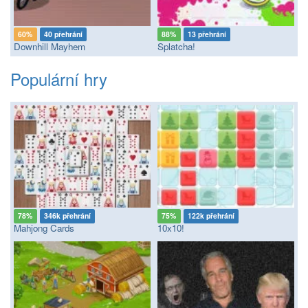
60%
40 přehrání
88%
13 přehrání
Downhill Mayhem
Splatcha!
Populární hry
78%
346k přehrání
75%
122k přehrání
Mahjong Cards
10x10!