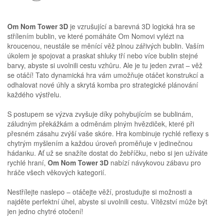
Om Nom Tower 3D
je vzrušující a barevná 3D logická hra se
střílením bublin, ve které pomáháte Om Nomovi vylézt na
kroucenou, neustále se měnící věž plnou zářivých bublin. Vaším
úkolem je spojovat a praskat shluky tří nebo více bublin stejné
barvy, abyste si uvolnili cestu vzhůru. Ale je tu jeden zvrat – věž
se otáčí! Tato dynamická hra vám umožňuje otáčet konstrukcí a
odhalovat nové úhly a skrytá komba pro strategické plánování
každého výstřelu.
S postupem se výzva zvyšuje díky pohybujícím se bublinám,
záludným překážkám a odměnám plným hvězdiček, které při
přesném zásahu zvýší vaše skóre. Hra kombinuje rychlé reflexy s
chytrým myšlením a každou úroveň proměňuje v jedinečnou
hádanku. Ať už se snažíte dostat do žebříčku, nebo si jen užíváte
rychlé hraní,
Om Nom Tower 3D
nabízí návykovou zábavu pro
hráče všech věkových kategorií.
Nestřílejte naslepo – otáčejte věží, prostudujte si možnosti a
najděte perfektní úhel, abyste si uvolnili cestu. Vítězství může být
jen jedno chytré otočení!