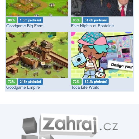
88%
1.0m přehrání
95%
61.6k přehrání
Goodgame Big Farm
Five Nights at Epstein’s
73%
246k přehrání
72%
62.2k přehrání
Goodgame Empire
Toca Life World