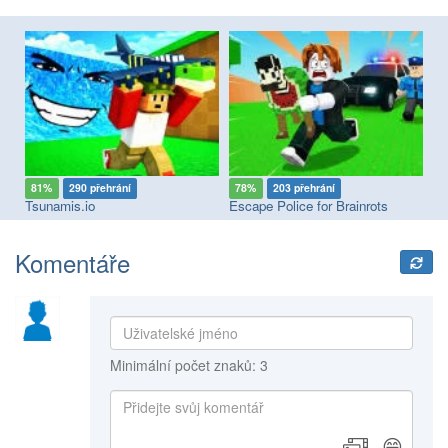
81%
290 přehrání
78%
203 přehrání
7
Tsunamis.io
Escape Police for Brainrots
Es
Komentáře
Minimální počet znaků: 3
😄