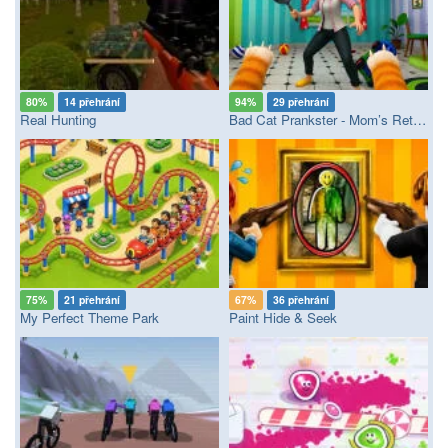
80%
14 přehrání
94%
29 přehrání
Real Hunting
Bad Cat Prankster - Mom’s Return
75%
21 přehrání
67%
36 přehrání
My Perfect Theme Park
Paint Hide & Seek