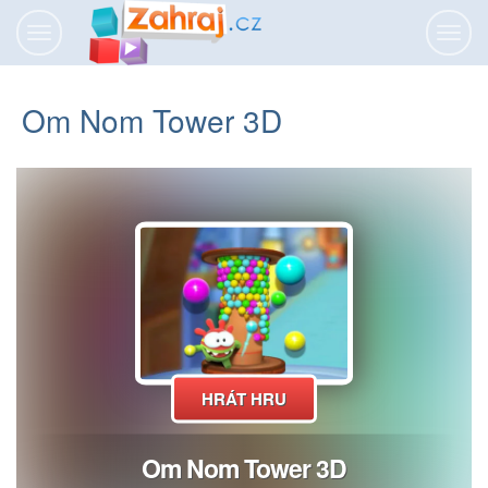
Přepnout
Přepn
navigaci
navig
Om Nom Tower 3D