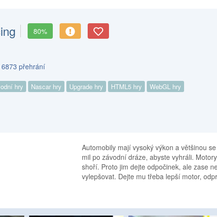
ing
80%
s 6873 přehrání
odní hry
Nascar hry
Upgrade hry
HTML5 hry
WebGL hry
Automobily mají vysoký výkon a většinou se 
mil po závodní dráze, abyste vyhráli. Motor
shoří. Proto jim dejte odpočinek, ale zase n
vylepšovat. Dejte mu třeba lepší motor, odp