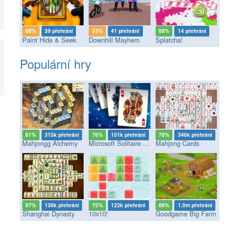
68%
39 přehrání
53%
41 přehrání
89%
14 přehrání
Paint Hide & Seek
Downhill Mayhem
Splatcha!
Populární hry
81%
315k přehrání
76%
151k přehrání
78%
346k přehrání
Mahjongg Alchemy
Microsoft Solitaire Collection
Mahjong Cards
97%
139k přehrání
75%
122k přehrání
88%
1.0m přehrání
Shanghai Dynasty
10x10!
Goodgame Big Farm