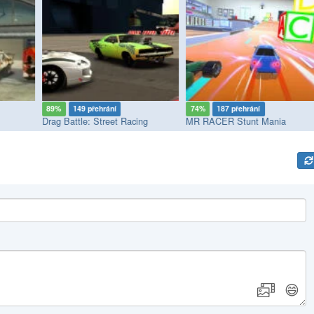
89%
149 přehrání
74%
187 přehrání
Drag Battle: Street Racing
MR RACER Stunt Mania
😄