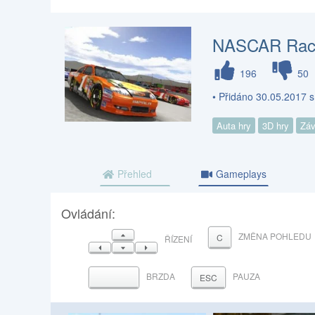
NASCAR Rac
196
50
• Přidáno 30.05.2017 
Auta hry
3D hry
Záv
Přehled
Gameplays
Ovládání:
NAHORU
ZMĚNA POHLEDU
C
ŘÍZENÍ
VLEVO
DOLŮ
VPRAVO
BRZDA
PAUZA
MEZERNÍK
ESC