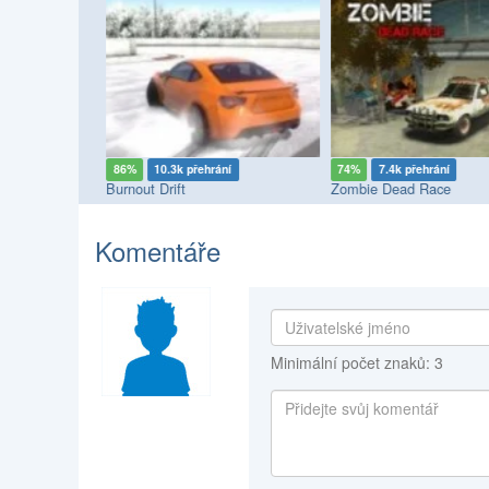
í
86%
10.3k přehrání
74%
7.4k přehrání
Burnout Drift
Zombie Dead Race
Komentáře
Minimální počet znaků: 3