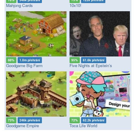
Mahjong Cards
10x10!
88%
1.0m přehrání
95%
61.6k přehrání
Goodgame Big Farm
Five Nights at Epstein’s
73%
246k přehrání
72%
62.2k přehrání
Goodgame Empire
Toca Life World