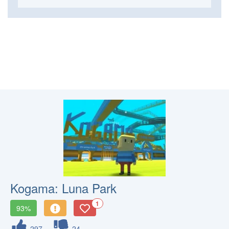
Kogama: Luna Park
1
93%
297
24