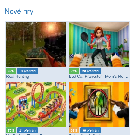
Nové hry
80%
14 přehrání
94%
29 přehrání
Real Hunting
Bad Cat Prankster - Mom’s Return
75%
21 přehrání
67%
36 přehrání