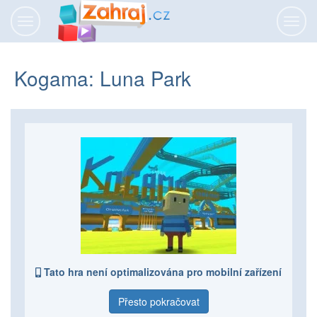
Přepnout
Přepn
navigaci
navig
Kogama: Luna Park
Tato hra není optimalizována pro mobilní zařízení
Přesto pokračovat