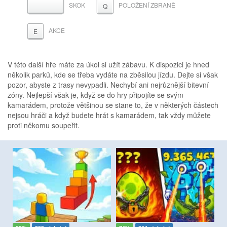
SKOK
POLOŽENÍ ZBRANĚ
MEZERNÍK
Q
AKCE
E
V této další hře máte za úkol si užít zábavu. K dispozici je hned
několik parků, kde se třeba vydáte na zběsilou jízdu. Dejte si však
pozor, abyste z trasy nevypadli. Nechybí ani nejrůznější bitevní
zóny. Nejlepší však je, když se do hry připojíte se svým
kamarádem, protože většinou se stane to, že v některých částech
nejsou hráči a když budete hrát s kamarádem, tak vždy můžete
proti někomu soupeřit.