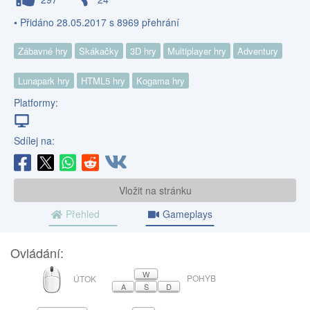
• Přidáno 28.05.2017 s 8969 přehrání
Zábavné hry
Skákačky
3D hry
Multiplayer hry
Adventury
Lunapark hry
HTML5 hry
Kogama hry
Platformy:
Sdílej na:
Vložit na stránku
Přehled
Gameplays
Ovládání:
MYŠ
W
POHYB
ÚTOK
A
S
D