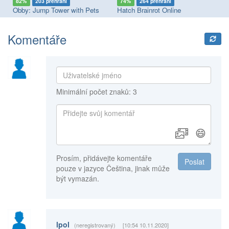
82%
203 přehrání
74%
264 přehrání
8
Obby: Jump Tower with Pets
Hatch Brainrot Online
Sc
Komentáře
Minimální počet znaků: 3
😄
Prosím, přidávejte komentáře
Poslat
pouze v jazyce Čeština, jinak může
být vymazán.
lpol
(neregistrovaný)
[10:54 10.11.2020]