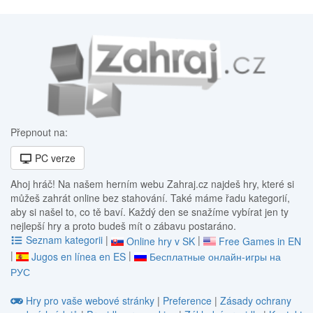
Přepnout na:
PC verze
Ahoj hráč! Na našem herním webu Zahraj.cz najdeš hry, které si
můžeš zahrát online bez stahování. Také máme řadu kategorií,
aby si našel to, co tě baví. Každý den se snažíme vybírat jen ty
nejlepší hry a proto budeš mít o zábavu postaráno.
Seznam kategorii
|
|
Online hry v SK
Free Games in EN
|
|
Jugos en línea en ES
Бесплатные онлайн-игры на
РУС
Hry pro vaše webové stránky
|
Preference
|
Zásady ochrany