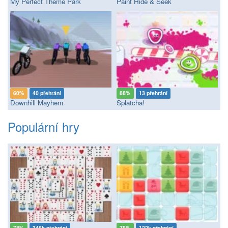
My Perfect Theme Park
Paint Hide & Seek
60%
40 přehrání
88%
13 přehrání
Downhill Mayhem
Splatcha!
Populární hry
78%
346k přehrání
75%
122k přehrání