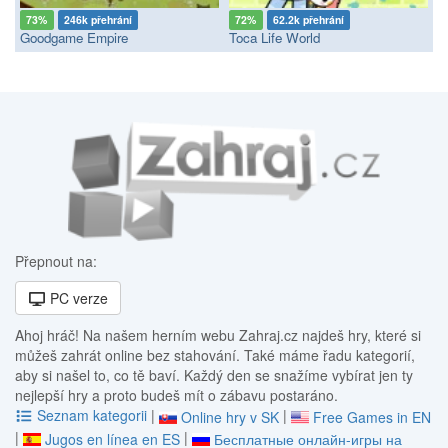
73%
246k přehrání
72%
62.2k přehrání
Goodgame Empire
Toca Life World
Přepnout na:
PC verze
Ahoj hráč! Na našem herním webu Zahraj.cz najdeš hry, které si
můžeš zahrát online bez stahování. Také máme řadu kategorií,
aby si našel to, co tě baví. Každý den se snažíme vybírat jen ty
nejlepší hry a proto budeš mít o zábavu postaráno.
Seznam kategorii
|
|
Online hry v SK
Free Games in EN
|
|
Jugos en línea en ES
Бесплатные онлайн-игры на