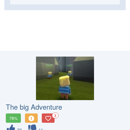
The big Adventure
3
78%
39
11