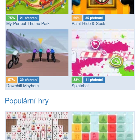
75%
21 přehrání
69%
35 přehrání
My Perfect Theme Park
Paint Hide & Seek
57%
39 přehrání
88%
11 přehrání
Downhill Mayhem
Splatcha!
Populární hry