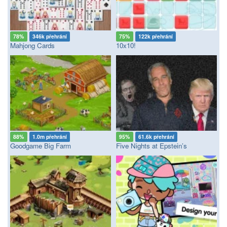
78%
346k přehrání
75%
122k přehrání
Mahjong Cards
10x10!
88%
1.0m přehrání
95%
61.6k přehrání
Goodgame Big Farm
Five Nights at Epstein’s