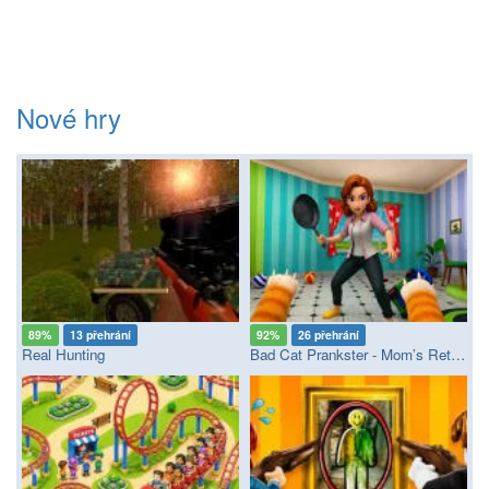
Nové hry
89%
13 přehrání
92%
26 přehrání
Real Hunting
Bad Cat Prankster - Mom’s Return