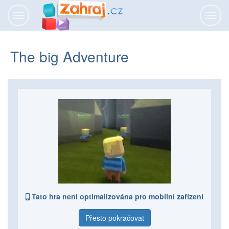
Přepnout
Přepn
navigaci
navig
The big Adventure
Tato hra není optimalizována pro mobilní zařízení
Přesto pokračovat