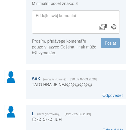
Minimální počet znaků: 3
😄
Prosím, přidávejte komentáře
Poslat
pouze v jazyce Čeština, jinak může
být vymazán.
SAK
(neregistrovaný)
[20:32 07.03.2020]
TATO HRA JE NEJ😄😄😄😄😄😄
Odpovědět
L
(neregistrovaný)
[19:12 25.06.2019]
🙂 😮 😛 😉 JUPÍ
Odpovědět