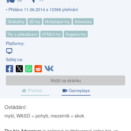
• Přidáno 11.06.2014 s 12366 přehrání
Skákačky
3D hry
Multiplayer hry
Adventury
Hry s překážkami
HTML5 hry
Kogama hry
Platformy:
Sdílej na:
Vložit na stránku
Přehled
Gameplays
Ovládání:
myší, WASD = pohyb, mezerník = skok
The big Adventure
je zajímavá multiplayerová online hra, ve