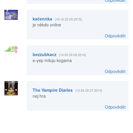
kačennka
[16:16 22.09.2015]
je někdo online
Odpovědět
bezzubkacz
[14:00 29.08.2014]
e-yep miluju kogama
Odpovědět
The Vampire Diaries
[13:54 25.07.2014]
nej hra
Odpovědět