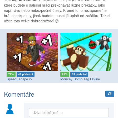
které budete s dalšími hráči překonávat různé překážky, jako
např. lávu nebo nebezpečné útesy. Kromě toho nezapomeňte
brát checkpointy, jinak budete muset jít úplně od začátku. Tak si
užijte toto velké dobrodružství 🙂
77%
44 přehrání
91%
63 přehrání
9
SpeedEscape.io
Monkey Bomb Tag Online
Es
Komentáře