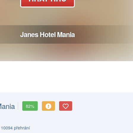
Mania
82%
s 10094 přehrání