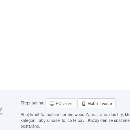
Přepnout na:
PC verze
Mobilní verze
Ahoj hráč! Na našem herním webu Zahraj.cz najdeš hry, kt
kategorií, aby si našel to, co tě baví. Každý den se snažíme
postaráno.