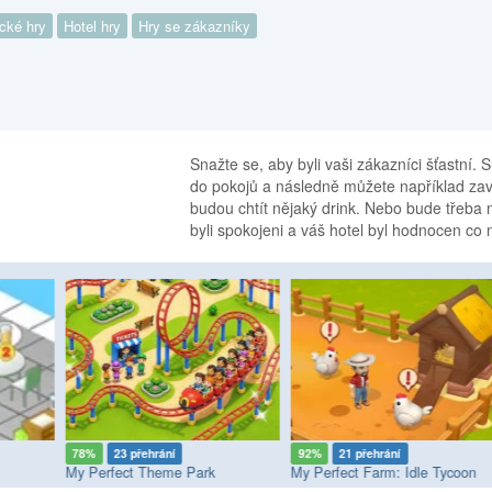
ické hry
Hotel hry
Hry se zákazníky
Snažte se, aby byli vaši zákazníci šťastní. 
do pokojů a následně můžete například zavo
budou chtít nějaký drink. Nebo bude třeba n
byli spokojeni a váš hotel byl hodnocen co 
78%
23 přehrání
92%
21 přehrání
My Perfect Theme Park
My Perfect Farm: Idle Tycoon