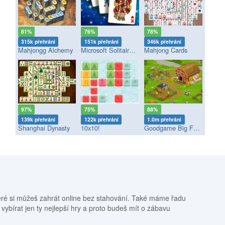
81%
76%
78%
315k přehrání
151k přehrání
346k přehrání
Mahjongg Alchemy
Microsoft Solitaire Collection
Mahjong Cards
97%
75%
88%
139k přehrání
122k přehrání
1.0m přehrání
Shanghai Dynasty
10x10!
Goodgame Big Farm
eré si můžeš zahrát online bez stahování. Také máme řadu
 vybírat jen ty nejlepší hry a proto budeš mít o zábavu