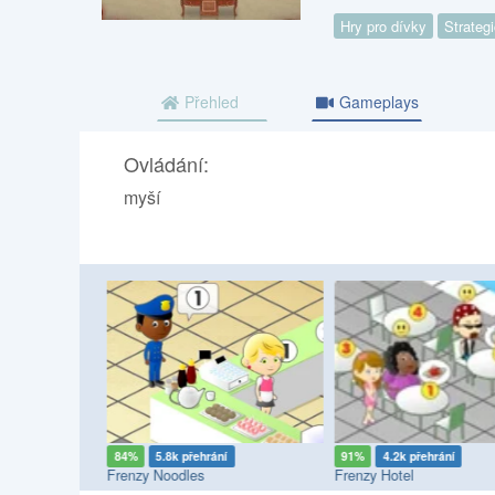
Hry pro dívky
Strateg
Přehled
Gameplays
Ovládání:
myší
í
84%
5.8k přehrání
91%
4.2k přehrání
Frenzy Noodles
Frenzy Hotel