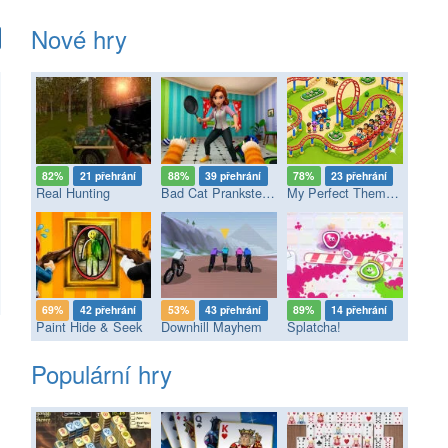
Nové hry
82%
21 přehrání
88%
39 přehrání
78%
23 přehrání
Real Hunting
Bad Cat Prankster - Mom’s Return
My Perfect Theme Park
69%
42 přehrání
53%
43 přehrání
89%
14 přehrání
Paint Hide & Seek
Downhill Mayhem
Splatcha!
Populární hry