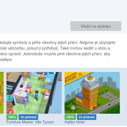
Vložit na stránku
Sledujte symboly a plňte všechny jejich přání. Nejprve je ubytujete
lat uklízečku, pokud ji potřebují. Také mohou sedět u stolu a
ěco opravit. Jednoduše musíte plnit všechna jejich přání, aby
nejlépe.
100%
22 přehrání
100%
23 přehrání
8
Furniture Master: Idle Tycoon
Habbo Hotel