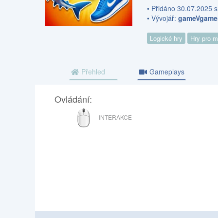
• Přidáno 30.07.2025 s
• Vývojář:
gameVgame
Logické hry
Hry pro 
Přehled
Gameplays
Ovládání:
MYŠ
INTERAKCE