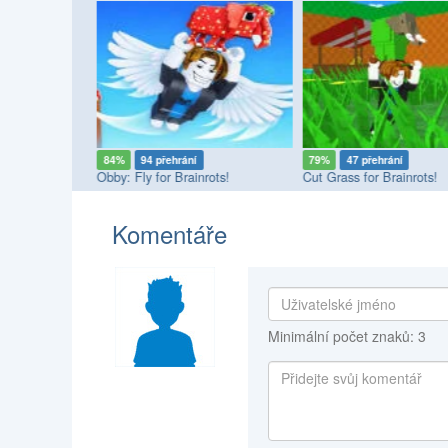
84%
94 přehrání
79%
47 přehrání
Obby: Fly for Brainrots!
Cut Grass for Brainrots!
Komentáře
Minimální počet znaků: 3