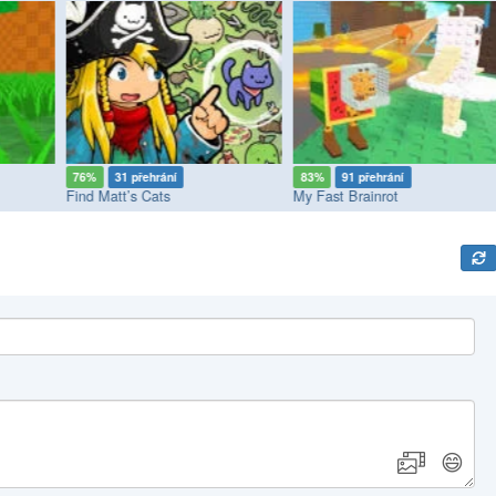
76%
31 přehrání
83%
91 přehrání
Find Matt’s Cats
My Fast Brainrot
😄