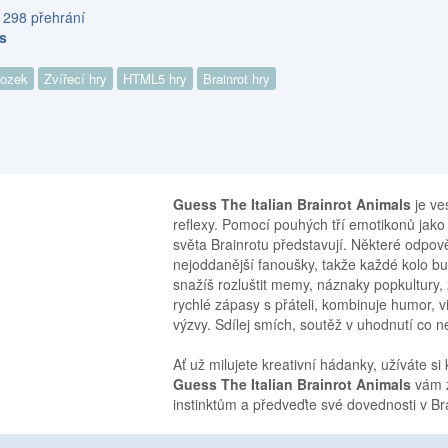
 298 přehrání
s
mozek
Zvířecí hry
HTML5 hry
Brainrot hry
Guess The Italian Brainrot Animals
je ve
reflexy. Pomocí pouhých tří emotikonů jako 
světa Brainrotu představují. Některé odpov
nejoddanější fanoušky, takže každé kolo bu
snažíš rozluštit memy, náznaky popkultury,
rychlé zápasy s přáteli, kombinuje humor, v
výzvy. Sdílej smích, soutěž v uhodnutí co 
Ať už milujete kreativní hádanky, užíváte s
Guess The Italian Brainrot Animals
vám z
instinktům a předveďte své dovednosti v Bra