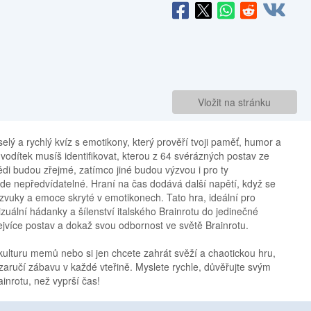
Vložit na stránku
selý a rychlý kvíz s emotikony, který prověří tvoji paměť, humor a
vodítek musíš identifikovat, kterou z 64 svérázných postav ze
ědi budou zřejmé, zatímco jiné budou výzvou i pro ty
de nepředvídatelné. Hraní na čas dodává další napětí, když se
 zvuky a emoce skryté v emotikonech. Tato hra, ideální pro
izuální hádanky a šílenství italského Brainrotu do jedinečné
nejvíce postav a dokaž svou odbornost ve světě Brainrotu.
i kulturu memů nebo si jen chcete zahrát svěží a chaotickou hru,
aručí zábavu v každé vteřině. Myslete rychle, důvěřujte svým
inrotu, než vyprší čas!