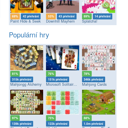
69%
42 přehrání
53%
43 přehrání
89%
14 přehrání
Paint Hide & Seek
Downhill Mayhem
Splatcha!
Populární hry
81%
76%
78%
315k přehrání
151k přehrání
346k přehrání
Mahjongg Alchemy
Microsoft Solitaire Collection
Mahjong Cards
97%
75%
88%
139k přehrání
122k přehrání
1.0m přehrání