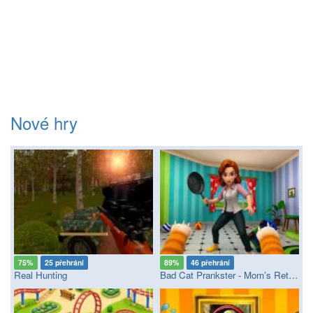
Nové hry
75%
25 přehrání
89%
46 přehrání
Real Hunting
Bad Cat Prankster - Mom’s Return