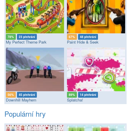
78%
23 přehrání
67%
48 přehrání
My Perfect Theme Park
Paint Hide & Seek
56%
45 přehrání
89%
14 přehrání
Downhill Mayhem
Splatcha!
Populární hry