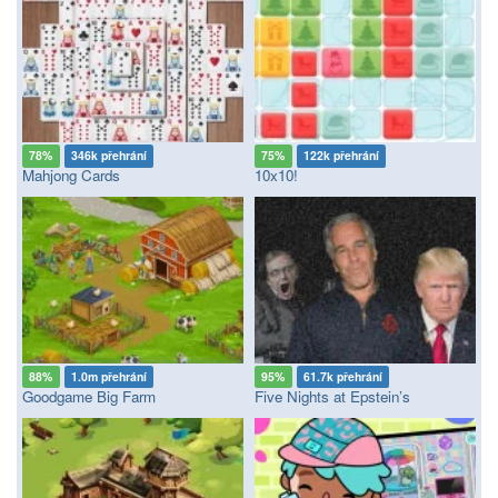
78%
346k přehrání
75%
122k přehrání
Mahjong Cards
10x10!
88%
1.0m přehrání
95%
61.7k přehrání
Goodgame Big Farm
Five Nights at Epstein’s