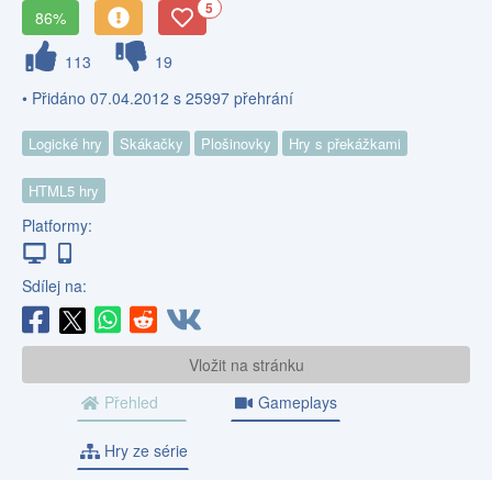
5
86%
113
19
• Přidáno 07.04.2012 s 25997 přehrání
Logické hry
Skákačky
Plošinovky
Hry s překážkami
HTML5 hry
Platformy:
Sdílej na:
Vložit na stránku
Přehled
Gameplays
Hry ze série