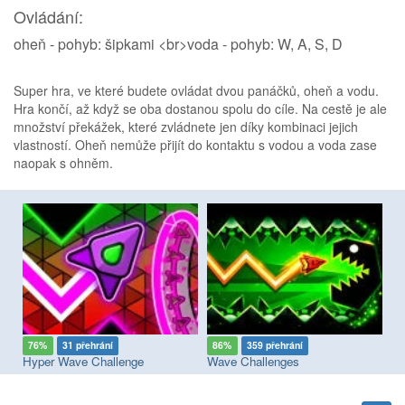
Ovládání:
oheň - pohyb: šipkami <br>voda - pohyb: W, A, S, D
Super hra, ve které budete ovládat dvou panáčků, oheň a vodu.
Hra končí, až když se oba dostanou spolu do cíle. Na cestě je ale
množství překážek, které zvládnete jen díky kombinaci jejich
vlastností. Oheň nemůže přijít do kontaktu s vodou a voda zase
naopak s ohněm.
76%
31 přehrání
86%
359 přehrání
9
eboy and Watergirl 4 The Crystal Temple
Hyper Wave Challenge
Wave Challenges
Sl