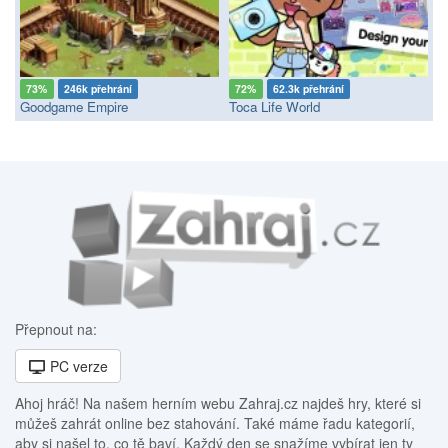
73%
246k přehrání
72%
62.3k přehrání
Goodgame Empire
Toca Life World
Přepnout na:
PC verze
Ahoj hráč! Na našem herním webu Zahraj.cz najdeš hry, které si
můžeš zahrát online bez stahování. Také máme řadu kategorií,
aby si našel to, co tě baví. Každý den se snažíme vybírat jen ty