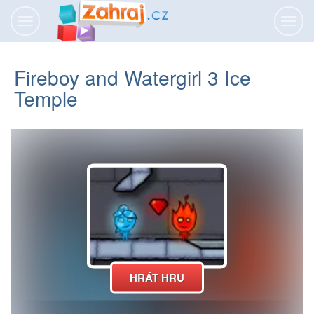
Přepnout
Přepn
navigaci
navig
Fireboy and Watergirl 3 Ice
Temple