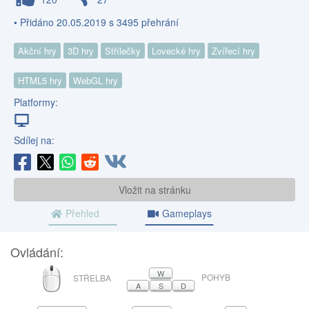
• Přidáno 20.05.2019 s 3495 přehrání
Akční hry
3D hry
Střílečky
Lovecké hry
Zvířecí hry
HTML5 hry
WebGL hry
Platformy:
Sdílej na:
Vložit na stránku
Přehled
Gameplays
Ovládání:
MYŠ
W
POHYB
STŘELBA
A
S
D