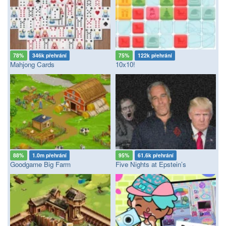
78%
346k přehrání
75%
122k přehrání
Mahjong Cards
10x10!
88%
1.0m přehrání
95%
61.6k přehrání
Goodgame Big Farm
Five Nights at Epstein’s