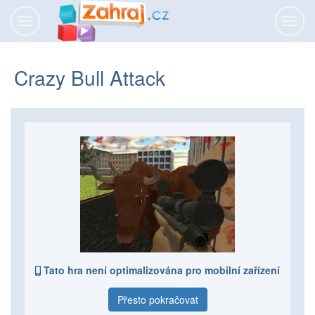
Přepnout
Přepn
navigaci
navig
Crazy Bull Attack
Tato hra není optimalizována pro mobilní zařízení
Přesto pokračovat