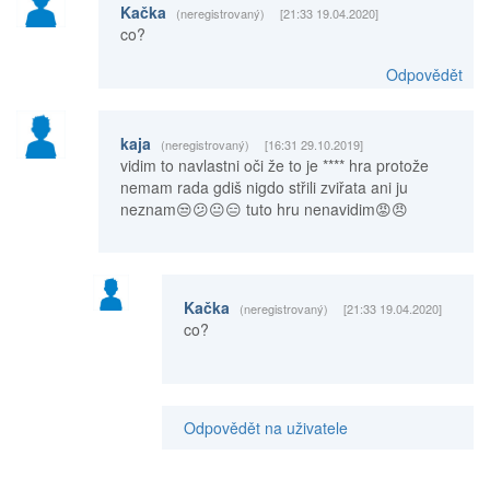
Kačka
(neregistrovaný)
[21:33 19.04.2020]
co?
Odpovědět
kaja
(neregistrovaný)
[16:31 29.10.2019]
vidim to navlastni oči že to je **** hra protože
nemam rada gdiš nigdo střili zviřata ani ju
neznam😒😕😐😑 tuto hru nenavidim😡😠
Kačka
(neregistrovaný)
[21:33 19.04.2020]
co?
Odpovědět na uživatele