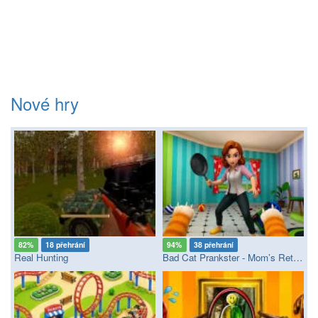
Nové hry
82%
18 přehrání
94%
38 přehrání
Real Hunting
Bad Cat Prankster - Mom’s Return