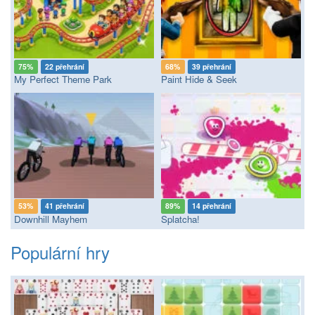
75%
22 přehrání
68%
39 přehrání
My Perfect Theme Park
Paint Hide & Seek
53%
41 přehrání
89%
14 přehrání
Downhill Mayhem
Splatcha!
Populární hry