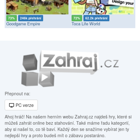
73%
246k přehrání
72%
62.2k přehrání
Goodgame Empire
Toca Life World
Přepnout na:
PC verze
Ahoj hráč! Na našem herním webu Zahraj.cz najdeš hry, které si
můžeš zahrát online bez stahování. Také máme řadu kategorií,
aby si našel to, co tě baví. Každý den se snažíme vybírat jen ty
nejlepší hry a proto budeš mít o zábavu postaráno.