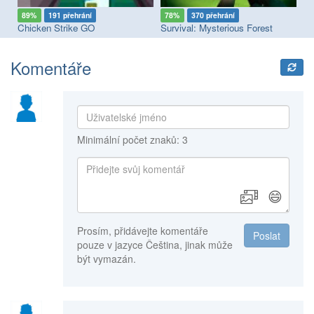
89%
191 přehrání
78%
370 přehrání
8
Chicken Strike GO
Survival: Mysterious Forest
Ca
Komentáře
Minimální počet znaků: 3
😄
Prosím, přidávejte komentáře
Poslat
pouze v jazyce Čeština, jinak může
být vymazán.