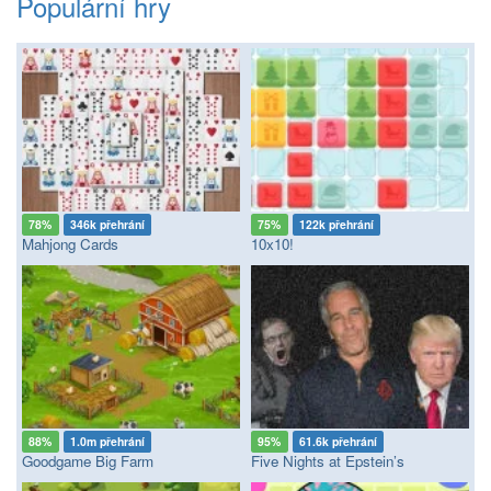
Populární hry
78%
346k přehrání
75%
122k přehrání
Mahjong Cards
10x10!
88%
1.0m přehrání
95%
61.6k přehrání
Goodgame Big Farm
Five Nights at Epstein’s