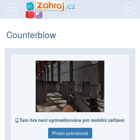
Přepnout
Přepn
navigaci
navig
Counterblow
Tato hra není optimalizována pro mobilní zařízení
Přesto pokračovat