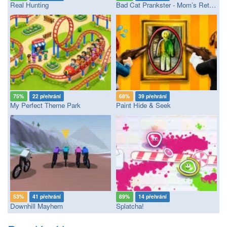
Real Hunting
Bad Cat Prankster - Mom’s Return
75%
22 přehrání
68%
39 přehrání
My Perfect Theme Park
Paint Hide & Seek
53%
41 přehrání
89%
14 přehrání
Downhill Mayhem
Splatcha!