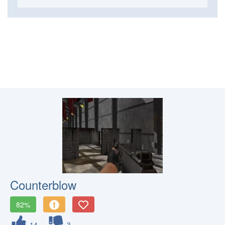
Counterblow
82%
14
3