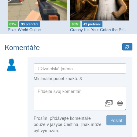
81%
33 přehrání
88%
42 přehrání
8
Pixel World Online
Granny It’s You: Catch the Prisoner
Ba
Komentáře
Minimální počet znaků: 3
😄
Prosím, přidávejte komentáře
Poslat
pouze v jazyce Čeština, jinak může
být vymazán.