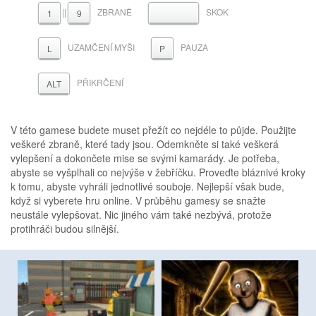
||
ZBRANĚ
SKOK
MEZERNÍK
1
9
UZAMČENÍ MYŠI
PAUZA
L
P
PŘIKRČENÍ
ALT
V této gamese budete muset přežít co nejdéle to půjde. Použijte
veškeré zbraně, které tady jsou. Odemkněte si také veškerá
vylepšení a dokončete mise se svými kamarády. Je potřeba,
abyste se vyšplhali co nejvýše v žebříčku. Proveďte bláznivé kroky
k tomu, abyste vyhráli jednotlivé souboje. Nejlepší však bude,
když si vyberete hru online. V průběhu gamesy se snažte
neustále vylepšovat. Nic jiného vám také nezbývá, protože
protihráči budou silnější.