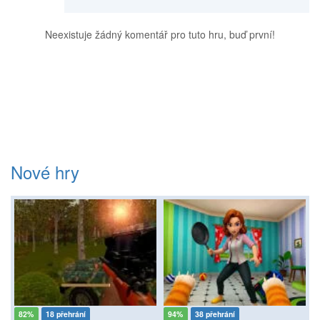
Neexistuje žádný komentář pro tuto hru, buď první!
Nové hry
82%
18 přehrání
94%
38 přehrání