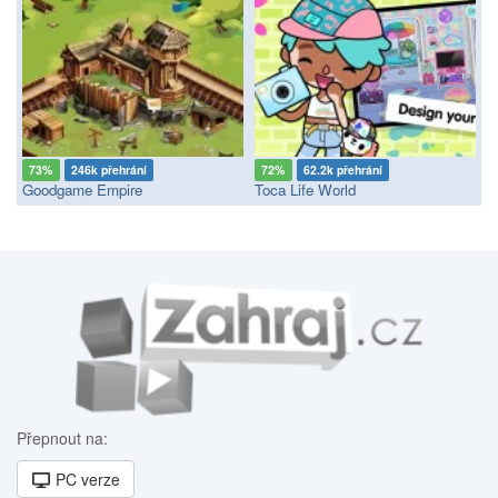
73%
246k přehrání
72%
62.2k přehrání
Goodgame Empire
Toca Life World
Přepnout na:
PC verze