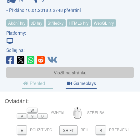
• Přidáno 10.01.2018 s 2748 přehrání
Akční hry
3D hry
Střílečky
HTML5 hry
WebGL hry
Platformy:
Sdílej na:
Vložit na stránku
Přehled
Gameplays
Ovládání:
MYŠ
W
POHYB
STŘELBA
A
S
D
POUŽÍT VĚC
BĚH
PŘEBÍJENÍ
E
SHIFT
R