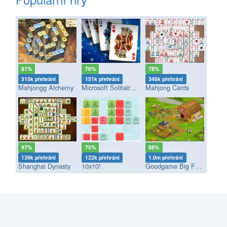
81%
76%
78%
315k přehrání
151k přehrání
346k přehrání
Mahjongg Alchemy
Microsoft Solitaire Collection
Mahjong Cards
97%
75%
88%
139k přehrání
122k přehrání
1.0m přehrání
Shanghai Dynasty
10x10!
Goodgame Big Farm