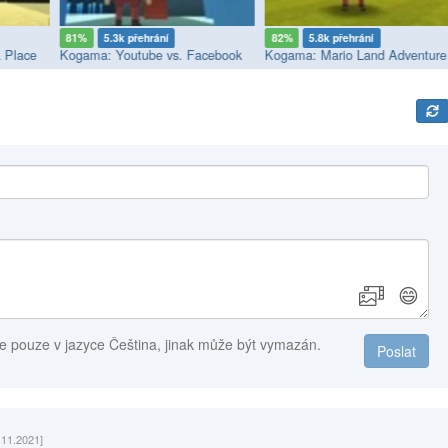
81%
5.3k přehrání
82%
5.8k přehrání
 Place
Kogama: Youtube vs. Facebook
Kogama: Mario Land Adventure
😄
e pouze v jazyce Čeština, jinak může být vymazán.
Poslat
.11.2021]