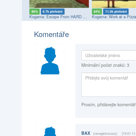
í
86%
6.7k přehrání
84%
11.0k přehrání
fe
Kogama: Escape From HARD Prison
Kogama: Work at a Pizza
Komentáře
Minimální počet znaků: 3
Prosím, přidávejte komentář
BAX
(neregistrovaný)
[15:01 11