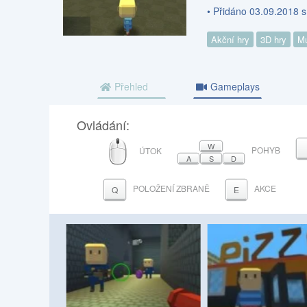
• Přidáno 03.09.2018 
Akční hry
3D hry
Mu
Přehled
Gameplays
Ovládání:
MYŠ
W
POHYB
ÚTOK
A
S
D
POLOŽENÍ ZBRANĚ
AKCE
Q
E