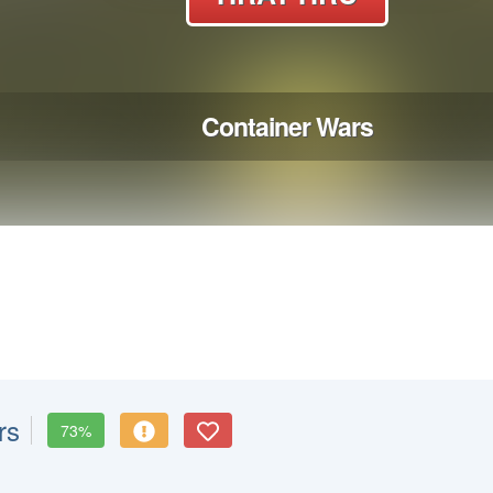
rs
73%