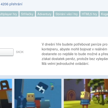
s 4206 přehrání
ltiplayer hry
Střílečky
Adventury
Sbírání věcí hry
HTML5 hry
Koga
V dnešní hře budete potřebovat peníze pro
kontejneru, abyste mohli bojovat v reálném 
SKOK
MEZERNÍK
dostanete co nejdále to bude možné a přes
získat dostatek peněz, protože bez vylepše
Má velmi jednoduché ovládání.