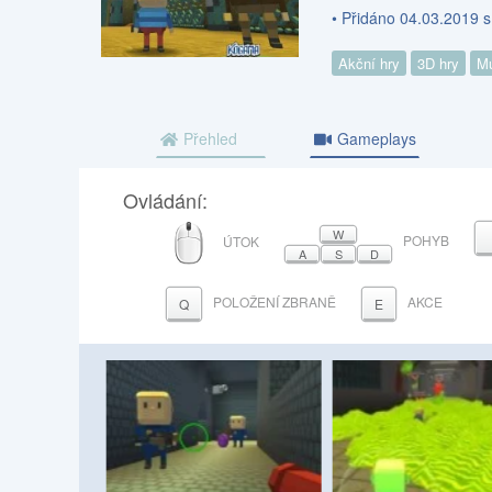
• Přidáno 04.03.2019 
Akční hry
3D hry
Mu
Přehled
Gameplays
Ovládání:
MYŠ
W
POHYB
ÚTOK
A
S
D
POLOŽENÍ ZBRANĚ
AKCE
Q
E