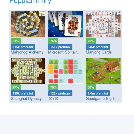
81%
76%
78%
315k přehrání
151k přehrání
346k přehrání
Mahjongg Alchemy
Microsoft Solitaire Collection
Mahjong Cards
97%
75%
88%
139k přehrání
122k přehrání
1.0m přehrání
Shanghai Dynasty
10x10!
Goodgame Big Farm