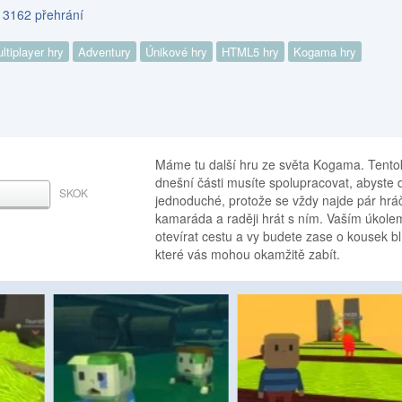
s 3162 přehrání
ltiplayer hry
Adventury
Únikové hry
HTML5 hry
Kogama hry
Máme tu další hru ze světa Kogama. Tentokrá
dnešní části musíte spolupracovat, abyste
SKOK
MEZERNÍK
jednoduché, protože se vždy najde pár hráčů
kamaráda a raději hrát s ním. Vaším úkole
otevírat cestu a vy budete zase o kousek b
které vás mohou okamžitě zabít.