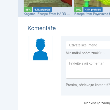
í
86%
6.7k přehrání
70%
4.5k přehrání
fe
Kogama: Escape From HARD Prison
Escape from Psychiatric 
Komentáře
Minimální počet znaků: 3
Prosím, přidávejte komentář
Neexistuje žádný