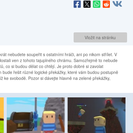
Vložit na stránku
t nebudete soupeřit s ostatními hráči, ani po nikom střílet. V
 dostali ven z tohoto tajuplného chrámu. Samozřejmě to nebude
, co si budou dělat co chtějí. Je proto dobré si zavolat
m bude řešit různé logické překážky, které vám budou postupně
líž ke svobodě. Pozor si dávejte hlavně na zelené překážky,