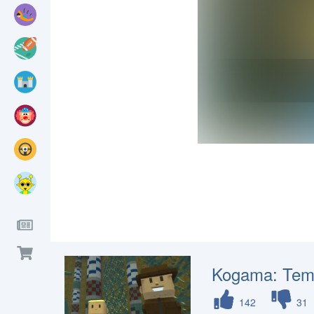
Kogama: Tem
142
31