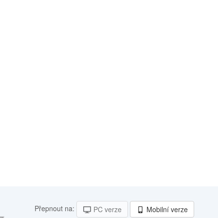
Přepnout na:
PC verze
Mobilní verze