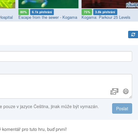
80%
6.1k přehrání
75%
3.8k přehrání
Hospital
Escape from the sewer - Kogama
Kogama: Parkour 25 Levels
😄
e pouze v jazyce Čeština, jinak může být vymazán.
Poslat
 komentář pro tuto hru, buď první!