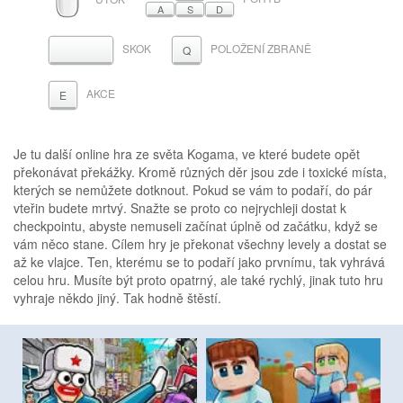
A
S
D
SKOK
POLOŽENÍ ZBRANĚ
MEZERNÍK
Q
AKCE
E
Je tu další online hra ze světa Kogama, ve které budete opět
překonávat překážky. Kromě různých děr jsou zde i toxické místa,
kterých se nemůžete dotknout. Pokud se vám to podaří, do pár
vteřin budete mrtvý. Snažte se proto co nejrychleji dostat k
checkpointu, abyste nemuseli začínat úplně od začátku, když se
vám něco stane. Cílem hry je překonat všechny levely a dostat se
až ke vlajce. Ten, kterému se to podaří jako prvnímu, tak vyhrává
celou hru. Musíte být proto opatrný, ale také rychlý, jinak tuto hru
vyhraje někdo jiný. Tak hodně štěstí.