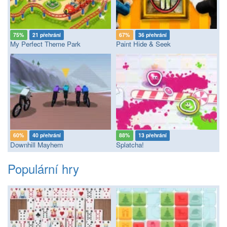
75%
21 přehrání
67%
36 přehrání
My Perfect Theme Park
Paint Hide & Seek
60%
40 přehrání
88%
13 přehrání
Downhill Mayhem
Splatcha!
Populární hry