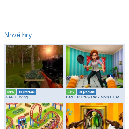
Nové hry
80%
14 přehrání
94%
29 přehrání
Real Hunting
Bad Cat Prankster - Mom’s Return