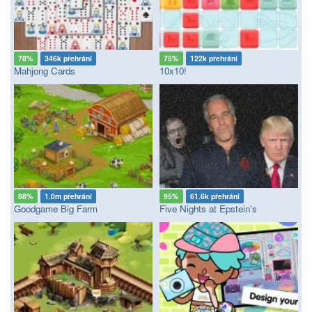
78%
346k přehrání
75%
122k přehrání
Mahjong Cards
10x10!
88%
1.0m přehrání
95%
61.6k přehrání
Goodgame Big Farm
Five Nights at Epstein’s