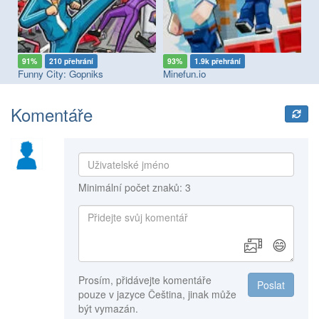
91%
210 přehrání
93%
1.9k přehrání
8
Funny City: Gopniks
Minefun.io
Cu
Komentáře
Minimální počet znaků: 3
😄
Prosím, přidávejte komentáře
Poslat
pouze v jazyce Čeština, jinak může
být vymazán.