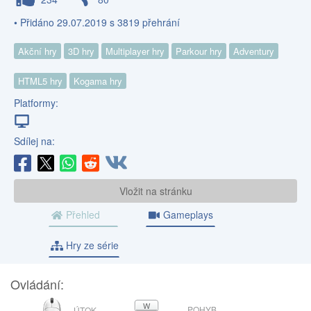
• Přidáno 29.07.2019 s 3819 přehrání
Akční hry
3D hry
Multiplayer hry
Parkour hry
Adventury
HTML5 hry
Kogama hry
Platformy:
Sdílej na:
Vložit na stránku
Přehled
Gameplays
Hry ze série
Ovládání:
MYŠ
W
POHYB
ÚTOK