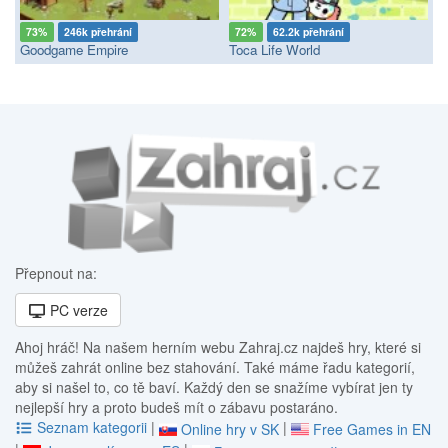
73%
246k přehrání
72%
62.2k přehrání
Goodgame Empire
Toca Life World
Přepnout na:
PC verze
Ahoj hráč! Na našem herním webu Zahraj.cz najdeš hry, které si
můžeš zahrát online bez stahování. Také máme řadu kategorií,
aby si našel to, co tě baví. Každý den se snažíme vybírat jen ty
nejlepší hry a proto budeš mít o zábavu postaráno.
Seznam kategorii
|
|
Online hry v SK
Free Games in EN