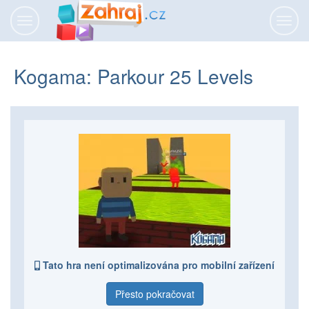
Přepnout
Přepn
navigaci
navig
Kogama: Parkour 25 Levels
Tato hra není optimalizována pro mobilní zařízení
Přesto pokračovat