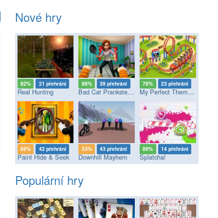
Nové hry
82%
21 přehrání
88%
39 přehrání
78%
23 přehrání
Real Hunting
Bad Cat Prankster - Mom’s Return
My Perfect Theme Park
69%
42 přehrání
53%
43 přehrání
89%
14 přehrání
Paint Hide & Seek
Downhill Mayhem
Splatcha!
Populární hry