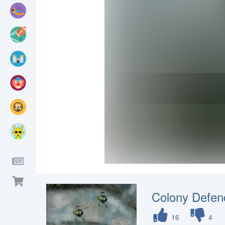
Colony Defen
16
4