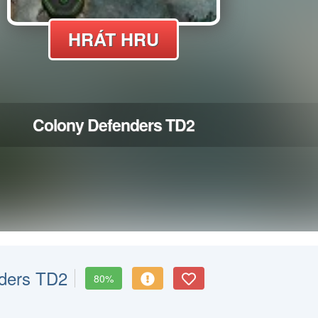
ders TD2
80%