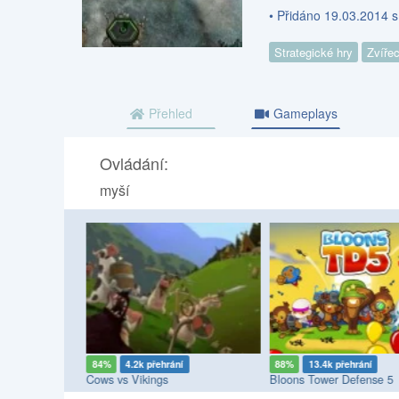
• Přidáno 19.03.2014 
Strategické hry
Zvířec
Přehled
Gameplays
Ovládání:
myší
84%
4.2k přehrání
88%
13.4k přehrání
tch Edition
Cows vs Vikings
Bloons Tower Defense 5