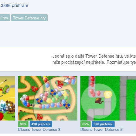
s 3886 přehrání
í hry
Tower Defense hry
Jedná se o další Tower Defense hru, ve kt
ničit procházející nepřátele. Rozmísťujte ty
96%
428 přehrání
85%
520 přehrání
Bloons Tower Defense 3
Bloons Tower Defense 2