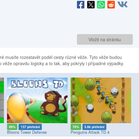
Vložit na stránku
eré musíte rozestavět podél cesty různé věže. Tyto věže budou
to věže opravdu logicky a to tak, aby pokryly i případné výpadky.
89%
137 přehrání
78%
3.8k přehrání
8
Bloons Tower Defense
Penguins Attack TD 4
Pe