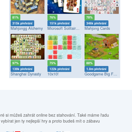
81%
76%
78%
315k přehrání
151k přehrání
346k přehrání
Mahjongg Alchemy
Microsoft Solitaire Collection
Mahjong Cards
97%
75%
88%
139k přehrání
122k přehrání
1.0m přehrání
Shanghai Dynasty
10x10!
Goodgame Big Farm
eré si můžeš zahrát online bez stahování. Také máme řadu
 vybírat jen ty nejlepší hry a proto budeš mít o zábavu