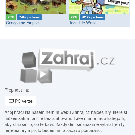
73%
246k přehrání
72%
62.2k přehrání
Goodgame Empire
Toca Life World
Přepnout na:
PC verze
Ahoj hráč! Na našem herním webu Zahraj.cz najdeš hry, které si
můžeš zahrát online bez stahování. Také máme řadu kategorií,
aby si našel to, co tě baví. Každý den se snažíme vybírat jen ty
nejlepší hry a proto budeš mít o zábavu postaráno.