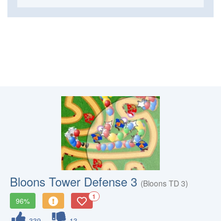
Bloons Tower Defense 3
(Bloons TD 3)
1
96%
339
13