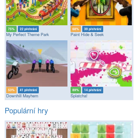
75%
22 přehrání
68%
39 přehrání
My Perfect Theme Park
Paint Hide & Seek
53%
41 přehrání
89%
14 přehrání
Downhill Mayhem
Splatcha!
Populární hry