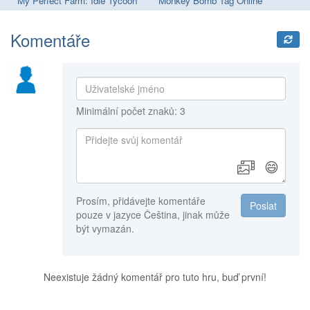
My Perfect Farm: Idle Tycoon
Monkey Bomb Tag Online
Ch
Komentáře
Minimální počet znaků: 3
😄
Prosím, přidávejte komentáře
Poslat
pouze v jazyce Čeština, jinak může
být vymazán.
Neexistuje žádný komentář pro tuto hru, buď první!