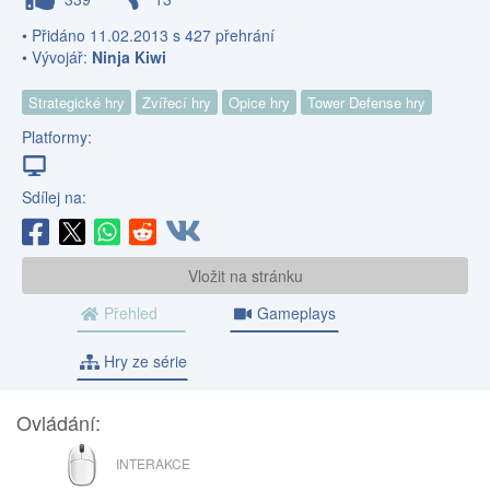
• Přidáno 11.02.2013 s 427 přehrání
• Vývojář:
Ninja Kiwi
Strategické hry
Zvířecí hry
Opice hry
Tower Defense hry
Platformy:
Sdílej na:
Vložit na stránku
Přehled
Gameplays
Hry ze série
Ovládání:
MYŠ
INTERAKCE