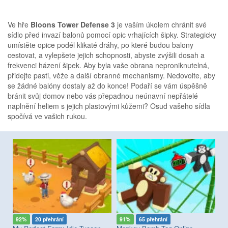
Ve hře
Bloons Tower Defense 3
je vaším úkolem chránit své
sídlo před invazí balonů pomocí opic vrhajících šipky. Strategicky
umístěte opice podél klikaté dráhy, po které budou balony
cestovat, a vylepšete jejich schopnosti, abyste zvýšili dosah a
frekvenci házení šipek. Aby byla vaše obrana neproniknutelná,
přidejte pasti, věže a další obranné mechanismy. Nedovolte, aby
se žádné balóny dostaly až do konce! Podaří se vám úspěšně
bránit svůj domov nebo vás přepadnou neúnavní nepřátelé
naplnění heliem s jejich plastovými kůžemi? Osud vašeho sídla
spočívá ve vašich rukou.
92%
20 přehrání
91%
65 přehrání
6