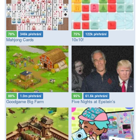
78%
346k přehrání
75%
122k přehrání
Mahjong Cards
10x10!
88%
1.0m přehrání
95%
61.6k přehrání
Goodgame Big Farm
Five Nights at Epstein’s