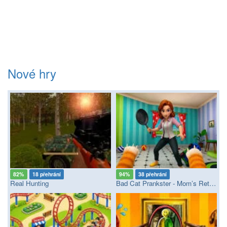
Nové hry
82%
18 přehrání
94%
38 přehrání
Real Hunting
Bad Cat Prankster - Mom’s Return