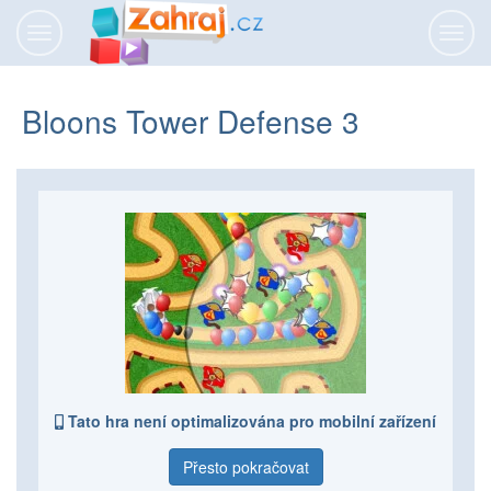
Přepnout
Přepn
navigaci
navig
Bloons Tower Defense 3
Tato hra není optimalizována pro mobilní zařízení
Přesto pokračovat