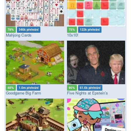
78%
346k přehrání
75%
122k přehrání
Mahjong Cards
10x10!
88%
1.0m přehrání
95%
61.6k přehrání
Goodgame Big Farm
Five Nights at Epstein’s