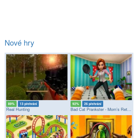
Nové hry
89%
13 přehrání
92%
26 přehrání
Real Hunting
Bad Cat Prankster - Mom’s Return