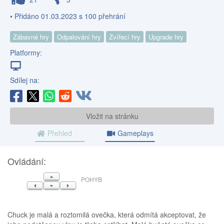
• Přidáno 01.03.2023 s 100 přehrání
Zábavné hry
Odpalování hry
Zvířecí hry
Upgrade hry
Platformy:
Sdílej na:
Vložit na stránku
Přehled
Gameplays
Ovládání:
NAHORU
POHYB
VLEVO
DOLŮ
VPRAVO
Chuck je malá a roztomilá ovečka, která odmítá akceptovat, že