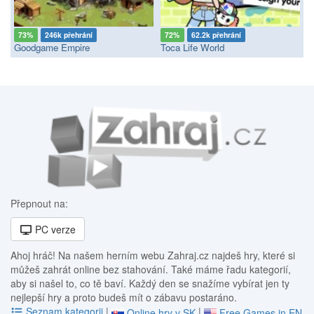
73%
246k přehrání
72%
62.2k přehrání
Goodgame Empire
Toca Life World
Přepnout na:
PC verze
Ahoj hráč! Na našem herním webu Zahraj.cz najdeš hry, které si
můžeš zahrát online bez stahování. Také máme řadu kategorií,
aby si našel to, co tě baví. Každý den se snažíme vybírat jen ty
nejlepší hry a proto budeš mít o zábavu postaráno.
Seznam kategorii
|
|
Online hry v SK
Free Games in EN