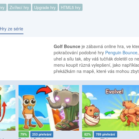
hry
Zvířecí hry
Upgrade hry
HTML5 hry
Hry ze série
Golf Bounce
je zábavná online hra, ve kte
pokračování podobné hry
Penguin Bounce
uhel a sílu tak, aby váš tučňák doletěl co n
menu koupit různá vylepšení, jako napříkla
překážkám na mapě, které vás mohou zbyteč
79%
253 přehrání
82%
789 přehrání