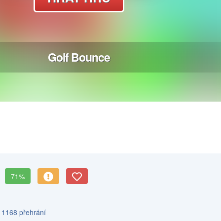
71%
s 1168 přehrání