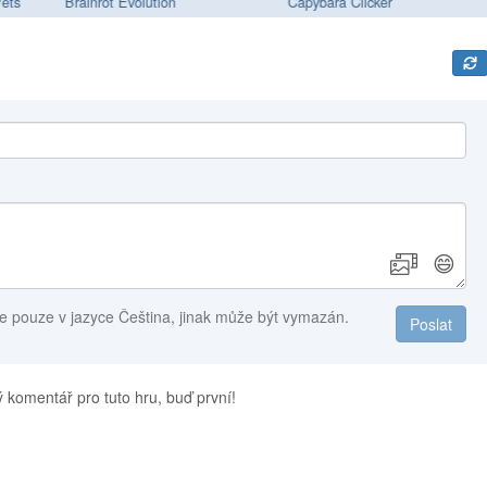
ets
Brainrot Evolution
Capybara Clicker
😄
e pouze v jazyce Čeština, jinak může být vymazán.
Poslat
 komentář pro tuto hru, buď první!