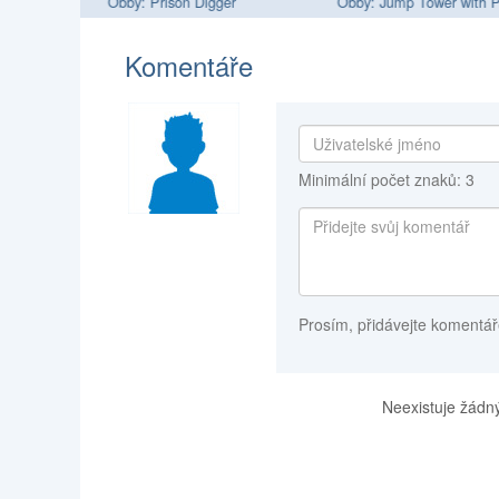
Obby: Prison Digger
Obby: Jump Tower with P
Komentáře
Minimální počet znaků: 3
Prosím, přidávejte komentář
Neexistuje žádný