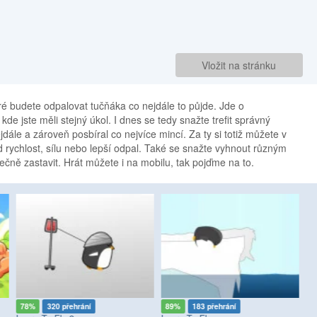
Vložit na stránku
ré budete odpalovat tučňáka co nejdále to půjde. Jde o
, kde jste měli stejný úkol. I dnes se tedy snažte trefit správný
ejdále a zároveň posbíral co nejvíce mincí. Za ty si totiž můžete v
d rychlost, sílu nebo lepší odpal. Také se snažte vyhnout různým
ně zastavit. Hrát můžete i na mobilu, tak pojďme na to.
78%
320 přehrání
89%
183 přehrání
9