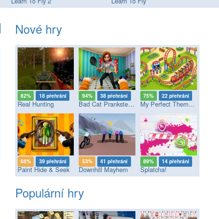
Learn To Fly 2
Learn To Fly
Up
Nové hry
82%
18 přehrání
94%
38 přehrání
75%
22 přehrání
Real Hunting
Bad Cat Prankster - Mom’s Return
My Perfect Theme Park
68%
39 přehrání
53%
41 přehrání
89%
14 přehrání
Paint Hide & Seek
Downhill Mayhem
Splatcha!
Populární hry