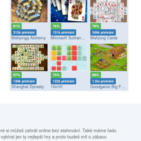
81%
76%
78%
315k přehrání
151k přehrání
346k přehrání
Mahjongg Alchemy
Microsoft Solitaire Collection
Mahjong Cards
97%
75%
88%
139k přehrání
122k přehrání
1.0m přehrání
Shanghai Dynasty
10x10!
Goodgame Big Farm
eré si můžeš zahrát online bez stahování. Také máme řadu
 vybírat jen ty nejlepší hry a proto budeš mít o zábavu