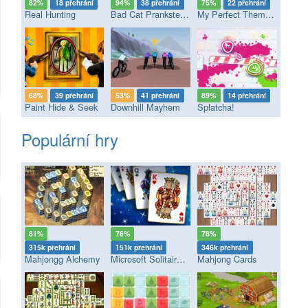
82%
18 přehrání
94%
38 přehrání
75%
22 přehrání
Real Hunting
Bad Cat Prankster - Mom’s Return
My Perfect Theme Park
68%
39 přehrání
53%
41 přehrání
89%
14 přehrání
Paint Hide & Seek
Downhill Mayhem
Splatcha!
Populární hry
81%
76%
78%
315k přehrání
151k přehrání
346k přehrání
Mahjongg Alchemy
Microsoft Solitaire Collection
Mahjong Cards