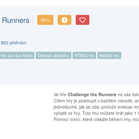
e Runners
69%
 802 přehrání
Hry pro dva hráče
Odstraň překážky
HTML5 hry
WebGL hry
Ve hře
Challenge the Runners
na vás ček
Cílem hry je postoupit v každém závodě, ani
jednoduché, jak se zdá; protože existuje m
vyřadit ze hry. Tuto hru můžete hrát jako 1 
Pomocí mincí, které získáte během hry, m