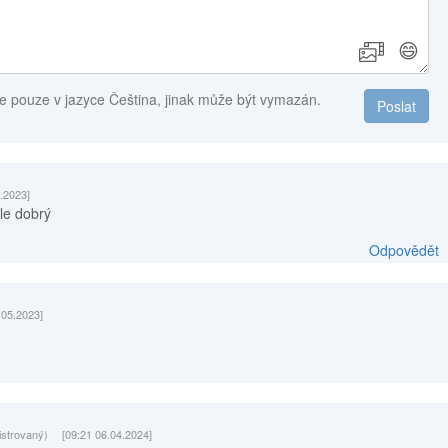
😄
e pouze v jazyce Čeština, jinak může být vymazán.
Poslat
.2023]
ale dobrý
Odpovědět
.05.2023]
istrovaný)
[09:21 06.04.2024]