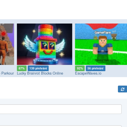
87%
139 přehrání
92%
56 přehrání
 Parkour
Lucky Brainrot Blocks Online
EscapeWaves.io