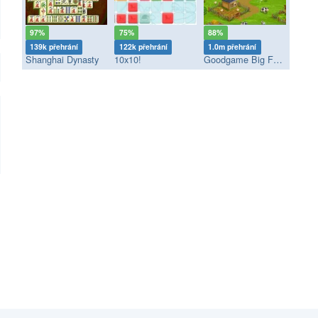
97%
75%
88%
139k přehrání
122k přehrání
1.0m přehrání
Shanghai Dynasty
10x10!
Goodgame Big Farm