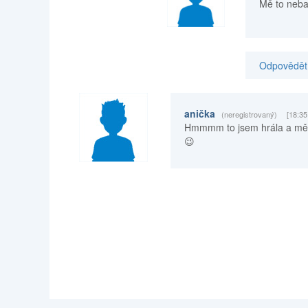
Mě to nebav
Odpovědět 
anička
(neregistrovaný)
[18:35
Hmmmm to jsem hrála a mě 
😉