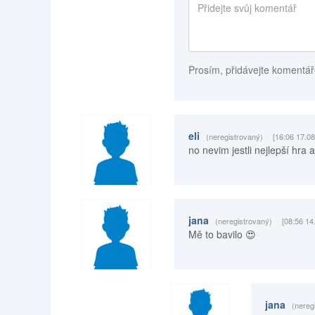
Prosím, přidávejte komentář
eli
(neregistrovaný)
[16:06 17.08
no nevim jestli nejlepší hra 
jana
(neregistrovaný)
[08:56 14
Mě to bavilo 😍
jana
(nereg