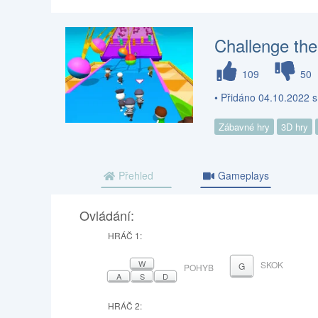
Challenge th
109
50
• Přidáno 04.10.2022 s
Zábavné hry
3D hry
Přehled
Gameplays
Ovládání:
HRÁČ 1:
W
SKOK
G
POHYB
A
S
D
HRÁČ 2: