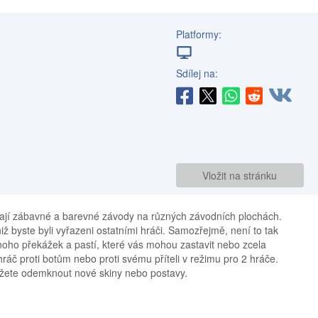
Platformy:
Sdílej na:
Vložit na stránku
ají zábavné a barevné závody na různých závodních plochách.
ž byste byli vyřazeni ostatními hráči. Samozřejmě, není to tak
noho překážek a pastí, které vás mohou zastavit nebo zcela
hráč proti botům nebo proti svému příteli v režimu pro 2 hráče.
ůžete odemknout nové skiny nebo postavy.