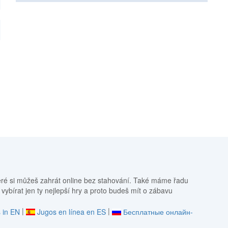
eré si můžeš zahrát online bez stahování. Také máme řadu
 vybírat jen ty nejlepší hry a proto budeš mít o zábavu
|
|
 in EN
Jugos en línea en ES
Бесплатные онлайн-