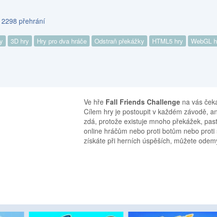
s 2298 přehrání
y
3D hry
Hry pro dva hráče
Odstraň překážky
HTML5 hry
WebGL h
Ve hře
Fall Friends Challenge
na vás čeka
Cílem hry je postoupit v každém závodě, an
zdá, protože existuje mnoho překážek, pas
online hráčům nebo proti botům nebo proti 
získáte při herních úspěších, můžete odemy