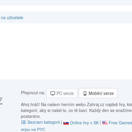
na uživatele
Přepnout na:
PC verze
Mobilní verze
Ahoj hráč! Na našem herním webu Zahraj.cz najdeš hry, kt
kategorií, aby si našel to, co tě baví. Každý den se snažíme
postaráno.
Seznam kategorii
|
|
Online hry v SK
Free Games
игры на РУС