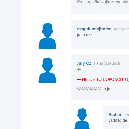
Prosím, přidávejte komentář
megahustejborec
(neregistr
je to ezz
Any CZ
[18:30 21.03.2021]
...
NEJDE TO DOKONČIT O
😤😤😤😨😱😡ah jo
Radim
(ne
vždit to de