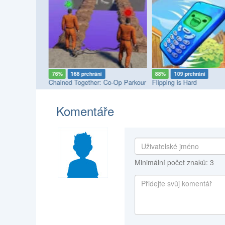
76%
168 přehrání
88%
109 přehrání
rvive Parkour
Chained Together: Co-Op Parkour
Flipping is Hard
Komentáře
Minimální počet znaků: 3