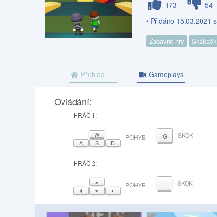
173
54
• Přidáno 15.03.2021 
Zábavné hry
Skákačk
Přehled
Gameplays
Ovládání:
HRÁČ 1:
W
SKOK
G
POHYB
A
S
D
HRÁČ 2:
NAHORU
SKOK
L
POHYB
VLEVO
DOLŮ
VPRAVO