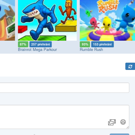
87%
257 přehrání
93%
153 přehrání
Brainrot Mega Parkour
Rumble Rush
😄