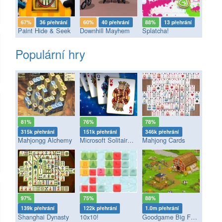
67%
36 přehrání
60%
40 přehrání
88%
13 přehrání
Paint Hide & Seek
Downhill Mayhem
Splatcha!
Populární hry
81%
76%
78%
315k přehrání
151k přehrání
346k přehrání
Mahjongg Alchemy
Microsoft Solitaire Collection
Mahjong Cards
97%
75%
88%
139k přehrání
122k přehrání
1.0m přehrání
Shanghai Dynasty
10x10!
Goodgame Big Farm