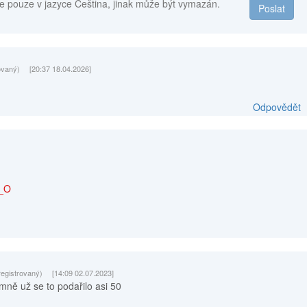
e pouze v jazyce Čeština, jinak může být vymazán.
Poslat
ovaný)
[20:37 18.04.2026]
Odpovědět
_O
registrovaný)
[14:09 02.07.2023]
 mně už se to podařilo asi 50