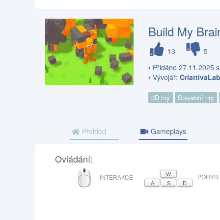
Build My Brai
13
5
• Přidáno 27.11.2025 s
• Vývojář:
CriattivaLa
3D hry
Stavební hry
Přehled
Gameplays
Ovládání:
MYŠ
W
POHYB
INTERAKCE
A
S
D