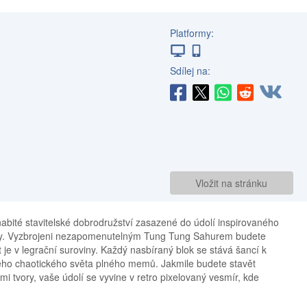
Platformy:
Sdílej na:
Vložit na stránku
bité stavitelské dobrodružství zasazené do údolí inspirovaného
emy. Vyzbrojeni nezapomenutelným Tung Tung Sahurem budete
je v legrační suroviny. Každý nasbíraný blok se stává šancí k
šeho chaotického světa plného memů. Jakmile budete stavět
mi tvory, vaše údolí se vyvine v retro pixelovaný vesmír, kde