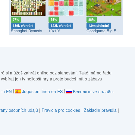
97%
75%
88%
139k přehrání
122k přehrání
1.0m přehrání
Shanghai Dynasty
10x10!
Goodgame Big Farm
eré si můžeš zahrát online bez stahování. Také máme řadu
 vybírat jen ty nejlepší hry a proto budeš mít o zábavu
|
|
 in EN
Jugos en línea en ES
Бесплатные онлайн-
any osobních údajů
|
Pravidla pro cookies
|
Základní pravidla
|