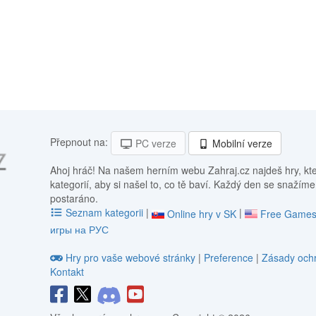
Přepnout na:
PC verze
Mobilní verze
Ahoj hráč! Na našem herním webu Zahraj.cz najdeš hry, kt
kategorií, aby si našel to, co tě baví. Každý den se snažíme
postaráno.
Seznam kategorii
|
|
Online hry v SK
Free Games
игры на РУС
Hry pro vaše webové stránky
|
Preference
|
Zásady ochr
Kontakt