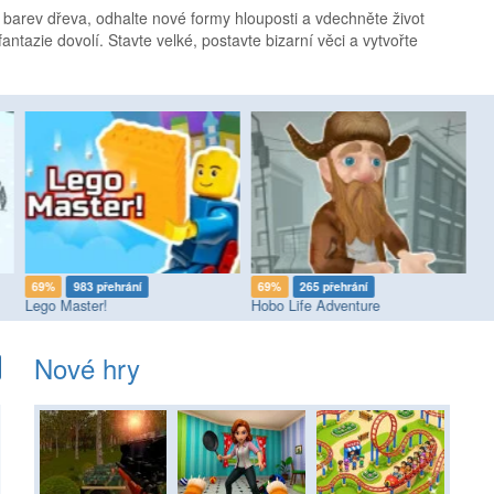
arev dřeva, odhalte nové formy hlouposti a vdechněte život
 fantazie dovolí. Stavte velké, postavte bizarní věci a vytvořte
69%
983 přehrání
69%
265 přehrání
8
Lego Master!
Hobo Life Adventure
Mi
Nové hry