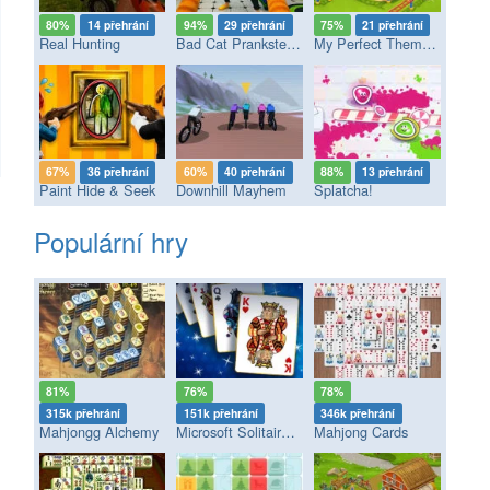
80%
14 přehrání
94%
29 přehrání
75%
21 přehrání
Real Hunting
Bad Cat Prankster - Mom’s Return
My Perfect Theme Park
67%
36 přehrání
60%
40 přehrání
88%
13 přehrání
Paint Hide & Seek
Downhill Mayhem
Splatcha!
Populární hry
81%
76%
78%
315k přehrání
151k přehrání
346k přehrání
Mahjongg Alchemy
Microsoft Solitaire Collection
Mahjong Cards