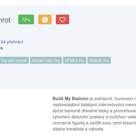
nrot
72%
 64 přehrání
bs
Hry pro mozek
Sbírání věcí hry
HTML5 hry
WebGL hry
Build My Brainrot
je svérázné, humorem na
nejdivočejšími italskými internetovými m
sbírat barevné dřevěné bloky a proměňovat 
vytvoření absurdní postavy a rozšíření va
rozmarné figurky a osídlit svou zemi bizarní
vládne kreativita a náhoda.