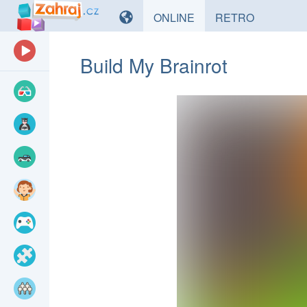
HRY
HRY
ONLINE
RETRO
Build My Brainrot