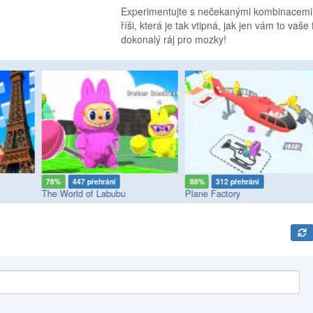
Experimentujte s nečekanými kombinacemi b
říši, která je tak vtipná, jak jen vám to vaše
dokonalý ráj pro mozky!
78%
447 přehrání
88%
312 přehrání
The World of Labubu
Plane Factory