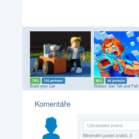
79%
105 přehrání
86%
84 přehrání
oon!
Build your Car
Roblox: Get Tall and Fall
Komentáře
Minimální počet znaků: 3