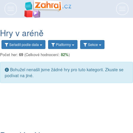
Přepnout
Přepn
navigaci
navig
Hry v aréně
Seřadit
podle data
Platformy
Sekce
Počet her:
69
(Celkové hodnocení:
82%
)
Bohužel nenašli jsme žádné hry pro tuto kategorii. Zkuste se
podívat na jiné.