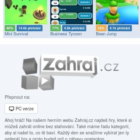
80%
14.6k přehrání
77%
4.9k přehrání
59%
4.1k přehrání
Mini Survival
Business Tycoon
Bean Jump
Přepnout na:
PC verze
Ahoj hráč! Na našem herním webu Zahraj.cz najdeš hry, které si
můžeš zahrát online bez stahování. Také máme řadu kategorií,
aby si našel to, co tě baví. Každý den se snažíme vybírat jen ty
nejlepší hry a proto budeš mít o zábavu postaráno.