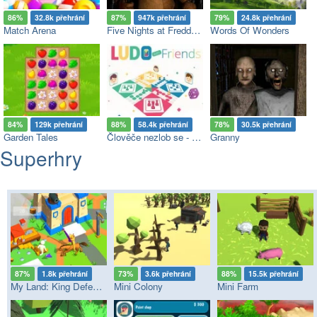
86%
32.8k přehrání
87%
947k přehrání
79%
24.8k přehrání
Match Arena
Five Nights at Freddy's
Words Of Wonders
84%
129k přehrání
88%
58.4k přehrání
78%
30.5k přehrání
Garden Tales
Člověče nezlob se - Multiplayer
Granny
Superhry
87%
1.8k přehrání
73%
3.6k přehrání
88%
15.5k přehrání
My Land: King Defender
Mini Colony
Mini Farm