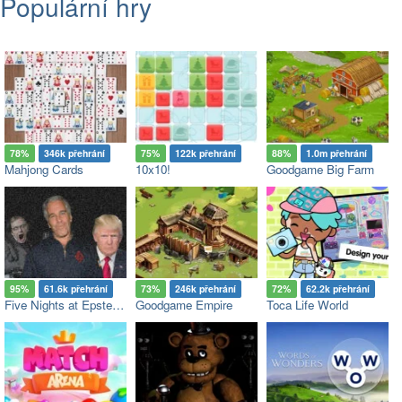
Populární hry
78%
346k přehrání
75%
122k přehrání
88%
1.0m přehrání
Mahjong Cards
10x10!
Goodgame Big Farm
95%
61.6k přehrání
73%
246k přehrání
72%
62.2k přehrání
Five Nights at Epstein’s
Goodgame Empire
Toca Life World