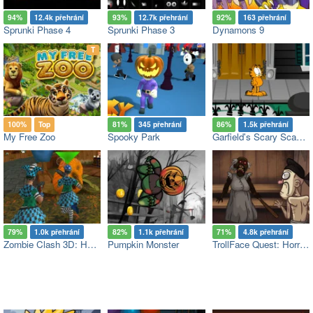
94%
12.4k přehrání
93%
12.7k přehrání
92%
163 přehrání
Sprunki Phase 4
Sprunki Phase 3
Dynamons 9
op
T
100%
Top
81%
345 přehrání
86%
1.5k přehrání
My Free Zoo
Spooky Park
Garfield's Scary Scavenger Hunt
79%
1.0k přehrání
82%
1.1k přehrání
71%
4.8k přehrání
Zombie Clash 3D: Halloween
Pumpkin Monster
TrollFace Quest: Horror 3