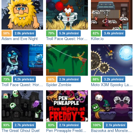
58%
2.8k přehrání
79%
5.3k přehrání
82%
3.4k přehrání
Adam and Eve Night
Troll Face Quest: Horror 2
Killer.io
73%
4.2k přehrání
66%
2.3k přehrání
88%
3.2k přehrání
Troll Face Quest: Horror
Spider Zombie
Moto X3M Spooky Land
93%
2.7k přehrání
83%
2.1k přehrání
100%
2.1k přehrání
The Great Ghoul Duel
Pen Pineapple Freddys Night
Bazooka and Monster 2 Halloween