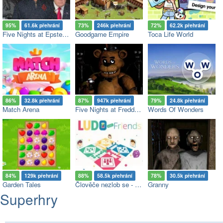
95%
61.6k přehrání
73%
246k přehrání
72%
62.2k přehrání
Five Nights at Epstein’s
Goodgame Empire
Toca Life World
86%
32.8k přehrání
87%
947k přehrání
79%
24.8k přehrání
Match Arena
Five Nights at Freddy's
Words Of Wonders
84%
129k přehrání
88%
58.5k přehrání
78%
30.5k přehrání
Garden Tales
Člověče nezlob se - Multiplayer
Granny
Superhry