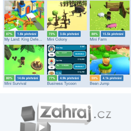
87%
1.8k přehrání
73%
3.6k přehrání
88%
15.5k přehrání
My Land: King Defender
Mini Colony
Mini Farm
80%
14.6k přehrání
77%
4.9k přehrání
59%
4.1k přehrání
Mini Survival
Business Tycoon
Bean Jump