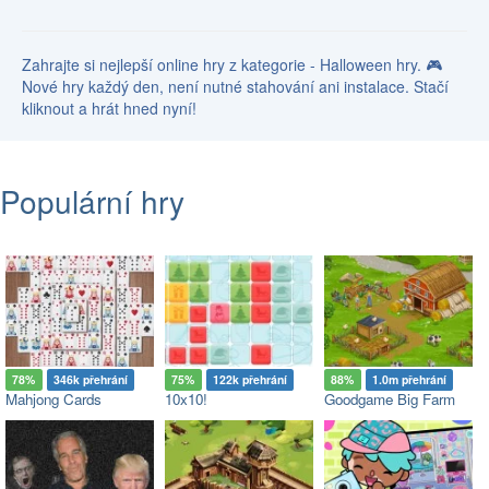
Zahrajte si nejlepší online hry z kategorie - Halloween hry. 🎮
Nové hry každý den, není nutné stahování ani instalace. Stačí
kliknout a hrát hned nyní!
Populární hry
78%
346k přehrání
75%
122k přehrání
88%
1.0m přehrání
Mahjong Cards
10x10!
Goodgame Big Farm