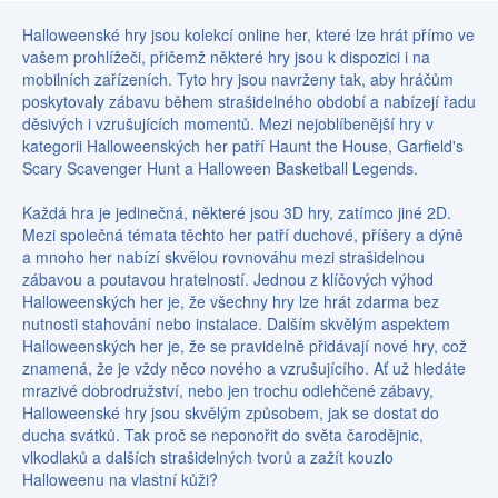
Halloweenské hry jsou kolekcí online her, které lze hrát přímo ve
vašem prohlížeči, přičemž některé hry jsou k dispozici i na
mobilních zařízeních. Tyto hry jsou navrženy tak, aby hráčům
poskytovaly zábavu během strašidelného období a nabízejí řadu
děsivých i vzrušujících momentů. Mezi nejoblíbenější hry v
kategorii Halloweenských her patří Haunt the House, Garfield's
Scary Scavenger Hunt a Halloween Basketball Legends.
Každá hra je jedinečná, některé jsou 3D hry, zatímco jiné 2D.
Mezi společná témata těchto her patří duchové, příšery a dýně
a mnoho her nabízí skvělou rovnováhu mezi strašidelnou
zábavou a poutavou hratelností. Jednou z klíčových výhod
Halloweenských her je, že všechny hry lze hrát zdarma bez
nutnosti stahování nebo instalace. Dalším skvělým aspektem
Halloweenských her je, že se pravidelně přidávají nové hry, což
znamená, že je vždy něco nového a vzrušujícího. Ať už hledáte
mrazivé dobrodružství, nebo jen trochu odlehčené zábavy,
Halloweenské hry jsou skvělým způsobem, jak se dostat do
ducha svátků. Tak proč se neponořit do světa čarodějnic,
vlkodlaků a dalších strašidelných tvorů a zažít kouzlo
Halloweenu na vlastní kůži?