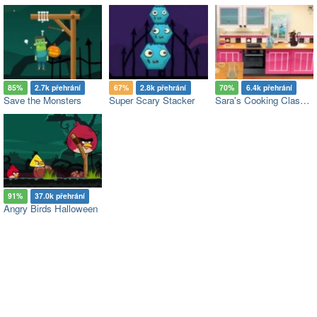
85%
2.7k přehrání
67%
2.8k přehrání
70%
6.4k přehrání
Save the Monsters
Super Scary Stacker
Sara's Cooking Class: Pumpkin Truffle
91%
37.0k přehrání
Angry Birds Halloween