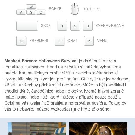
MYŠ
W
POHYB
STŘELBA
A
S
D
SKOK
||
||
ZMĚNA ZBRANĚ
MEZERNÍK
1
2
3
PŘEBÍJENÍ
CHAT
MENU
R
T
P
Masked Forces: Halloween Survival
je další online hra s
tématikou Halloween. Hned na začátku si můžete vybrat, zda
budete hrát multiplayer proti hráčům z celého světa nebo si
vyzkoušíte singleplayer jen proti botům. Cíl hry je ale jednoduchý,
střílet na všechny přicházející nepřátele. Může to být například i
chodící dýně, čarodějnice nebo netopýry. Kromě hlavní zbraně
máte i pistoli nebo nůž, který můžete v případě nouze použít.
Čeká na vás kvalitní 3D grafika a hororová atmosféra. Pokud by
vás to nebavilo, můžete vyzkoušet i jiné hry z této série.