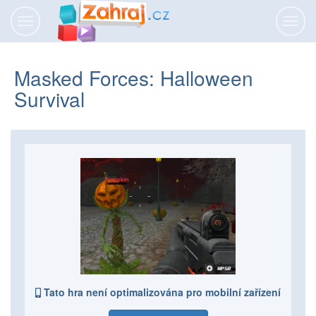
Přepnout
Přepn
navigaci
navig
Masked Forces: Halloween
Survival
Tato hra není optimalizována pro mobilní zařízení