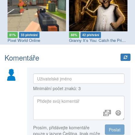
81%
33 přehrání
88%
42 přehrání
8
Pixel World Online
Granny It’s You: Catch the Prisoner
Re
Komentáře
Minimální počet znaků: 3
😄
Prosím, přidávejte komentáře
Poslat
pouze v jazyce Čeština, jinak může