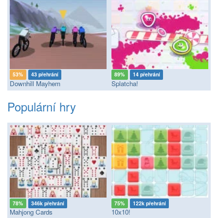
53%
43 přehrání
89%
14 přehrání
Downhill Mayhem
Splatcha!
Populární hry
78%
346k přehrání
75%
122k přehrání
Mahjong Cards
10x10!