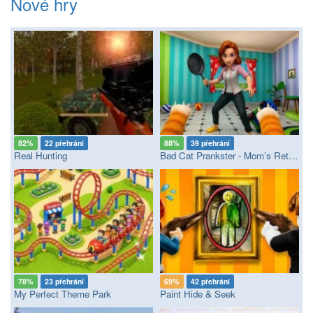
Nové hry
82%
22 přehrání
88%
39 přehrání
Real Hunting
Bad Cat Prankster - Mom’s Return
78%
23 přehrání
69%
42 přehrání
My Perfect Theme Park
Paint Hide & Seek