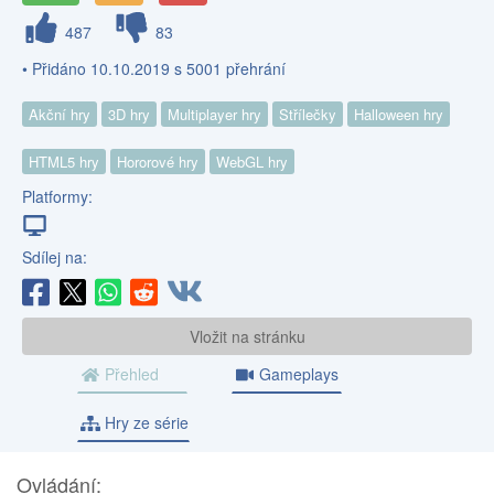
487
83
• Přidáno 10.10.2019 s 5001 přehrání
Akční hry
3D hry
Multiplayer hry
Střílečky
Halloween hry
HTML5 hry
Hororové hry
WebGL hry
Platformy:
Sdílej na:
Vložit na stránku
Přehled
Gameplays
Hry ze série
Ovládání: