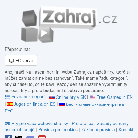
Přepnout na:
PC verze
Ahoj hráč! Na našem herním webu Zahraj.cz najdeš hry, které si
můžeš zahrát online bez stahování. Také máme řadu kategorií,
aby si našel to, co tě baví. Každý den se snažíme vybírat jen ty
nejlepší hry a proto budeš mít o zábavu postaráno.
Seznam kategorii
|
|
Online hry v SK
Free Games in EN
|
|
Jugos en línea en ES
Бесплатные онлайн-игры на
РУС
Hry pro vaše webové stránky
|
Preference
|
Zásady ochrany
osobních údajů
|
Pravidla pro cookies
|
Základní pravidla
|
Kontakt