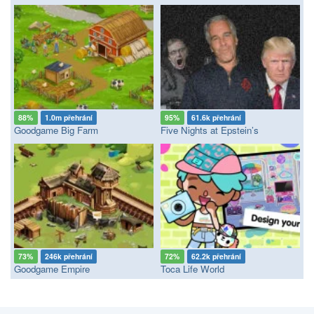
88%
1.0m přehrání
95%
61.6k přehrání
Goodgame Big Farm
Five Nights at Epstein’s
73%
246k přehrání
72%
62.2k přehrání
Goodgame Empire
Toca Life World