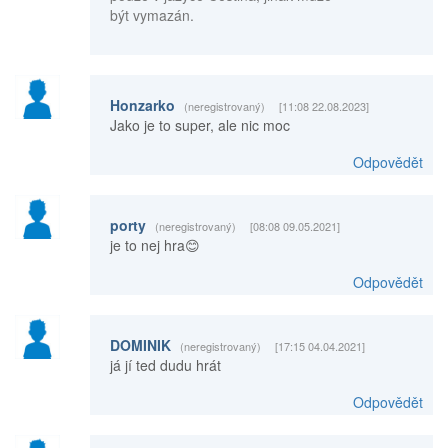
být vymazán.
Honzarko
(neregistrovaný)
[11:08 22.08.2023]
Jako je to super, ale nic moc
Odpovědět
porty
(neregistrovaný)
[08:08 09.05.2021]
je to nej hra😊
Odpovědět
DOMINIK
(neregistrovaný)
[17:15 04.04.2021]
já jí ted dudu hrát
Odpovědět