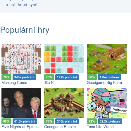
a hrát hned nyní!
Populární hry
78%
346k přehrání
75%
122k přehrání
88%
1.0m přehrání
Mahjong Cards
10x10!
Goodgame Big Farm
95%
61.6k přehrání
73%
246k přehrání
72%
62.2k přehrání
Five Nights at Epstein’s
Goodgame Empire
Toca Life World