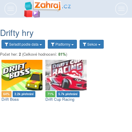
Přepnout
Přepn
navigaci
navig
Drifty hry
Seřadit
podle data
Platformy
Sekce
Počet her:
2
(Celkové hodnocení:
81%
)
64%
2.2k přehrání
71%
5.7k přehrání
Drift Boss
Drift Cup Racing