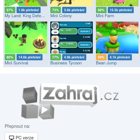
87%
1.8k přehrání
73%
3.6k přehrání
88%
15.5k přehrání
My Land: King Defender
Mini Colony
Mini Farm
80%
14.6k přehrání
77%
4.9k přehrání
59%
4.1k přehrání
Mini Survival
Business Tycoon
Bean Jump
Přepnout na:
PC verze