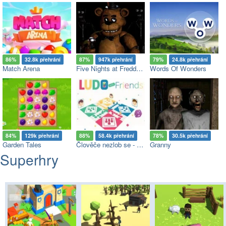
86%
32.8k přehrání
87%
947k přehrání
79%
24.8k přehrání
Match Arena
Five Nights at Freddy's
Words Of Wonders
84%
129k přehrání
88%
58.4k přehrání
78%
30.5k přehrání
Garden Tales
Člověče nezlob se - Multiplayer
Granny
Superhry