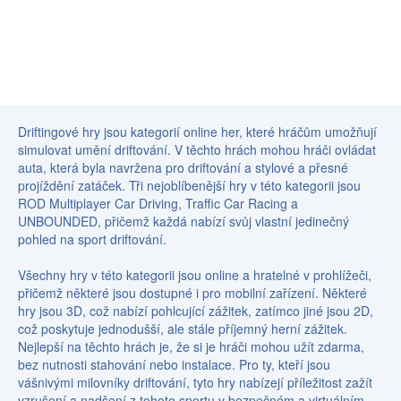
Driftingové hry jsou kategorií online her, které hráčům umožňují
simulovat umění driftování. V těchto hrách mohou hráči ovládat
auta, která byla navržena pro driftování a stylové a přesné
projíždění zatáček. Tři nejoblíbenější hry v této kategorii jsou
ROD Multiplayer Car Driving, Traffic Car Racing a
UNBOUNDED, přičemž každá nabízí svůj vlastní jedinečný
pohled na sport driftování.
Všechny hry v této kategorii jsou online a hratelné v prohlížeči,
přičemž některé jsou dostupné i pro mobilní zařízení. Některé
hry jsou 3D, což nabízí pohlcující zážitek, zatímco jiné jsou 2D,
což poskytuje jednodušší, ale stále příjemný herní zážitek.
Nejlepší na těchto hrách je, že si je hráči mohou užít zdarma,
bez nutnosti stahování nebo instalace. Pro ty, kteří jsou
vášnivými milovníky driftování, tyto hry nabízejí příležitost zažít
vzrušení a nadšení z tohoto sportu v bezpečném a virtuálním