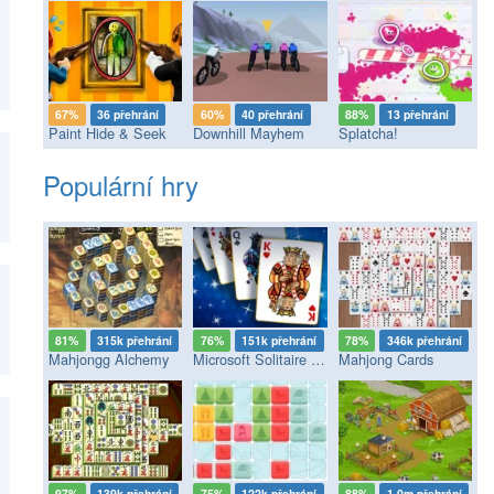
67%
36 přehrání
60%
40 přehrání
88%
13 přehrání
Paint Hide & Seek
Downhill Mayhem
Splatcha!
Populární hry
81%
315k přehrání
76%
151k přehrání
78%
346k přehrání
Mahjongg Alchemy
Microsoft Solitaire Collection
Mahjong Cards
97%
139k přehrání
75%
122k přehrání
88%
1.0m přehrání