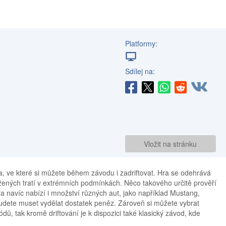
Platformy:
Sdílej na:
Vložit na stránku
a, ve které si můžete během závodu i zadriftovat. Hra se odehrává
ených tratí v extrémních podmínkách. Něco takového určitě prověří
 navíc nabízí i množství různých aut, jako například Mustang,
udete muset vydělat dostatek peněz. Zároveň si můžete vybrat
ů, tak kromě driftování je k dispozici také klasický závod, kde