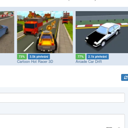
73%
3.5k přehrání
77%
2.1k přehrání
Cartoon Hot Racer 3D
Arcade Car Drift