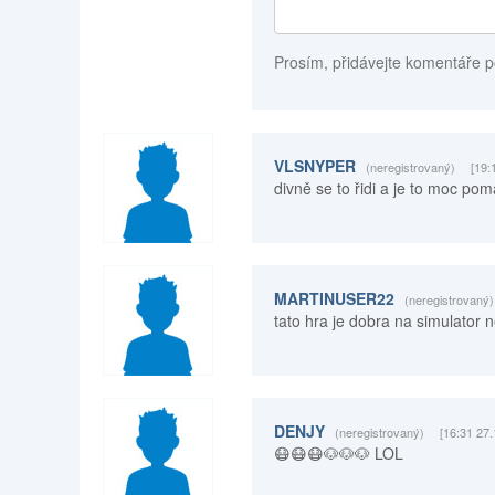
Prosím, přidávejte komentáře p
VLSNYPER
(neregistrovaný)
[19:
divně se to řidi a je to moc po
MARTINUSER22
(neregistrovaný)
tato hra je dobra na simulator 
DENJY
(neregistrovaný)
[16:31 27
😷😷😷🐶🐶🐶 LOL