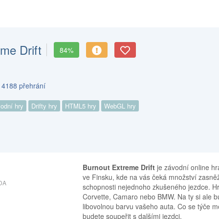
me Drift
84%
s 4188 přehrání
odní hry
Drifty hry
HTML5 hry
WebGL hry
Burnout Extreme Drift
je závodní online hr
ve Finsku, kde na vás čeká množství zasněž
DA
schopnosti nejednoho zkušeného jezdce. Hra
Corvette, Camaro nebo BMW. Na ty si ale b
libovolnou barvu vašeho auta. Co se týče mód
budete soupeřit s dalšími jezdci.