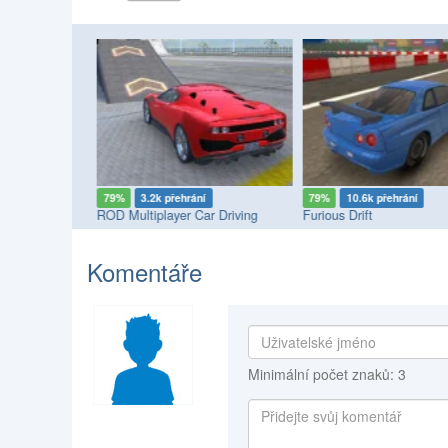
79%
3.2k přehrání
79%
10.6k přehrání
ROD Multiplayer Car Driving
Furious Drift
Komentáře
Minimální počet znaků: 3