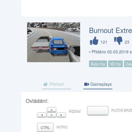
Burnout Extre
121
23
• Přidáno 02.03.2019 
Auta hry
3D hry
Záv
Přehled
Gameplays
Ovládání:
NAHORU
RUČNÍ BRZ
MEZERNÍK
ŘÍZENÍ
VLEVO
DOLŮ
VPRAVO
NITRO
CTRL