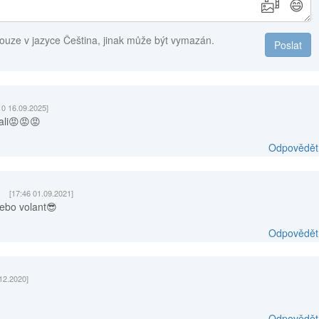
😄
ouze v jazyce Čeština, jinak může být vymazán.
Poslat
10 16.09.2025]
mali😡😡😡
Odpovědět
[17:46 01.09.2021]
nebo volant😎
Odpovědět
.12.2020]
Odpovědět