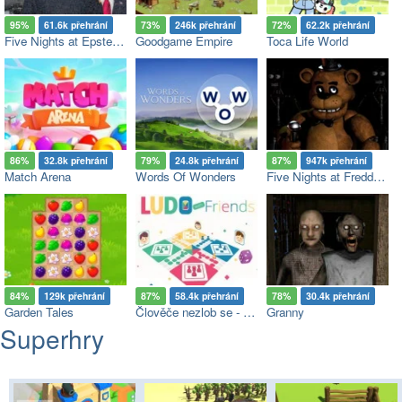
95%
61.6k přehrání
73%
246k přehrání
72%
62.2k přehrání
Five Nights at Epstein’s
Goodgame Empire
Toca Life World
86%
32.8k přehrání
79%
24.8k přehrání
87%
947k přehrání
Match Arena
Words Of Wonders
Five Nights at Freddy's
84%
129k přehrání
87%
58.4k přehrání
78%
30.4k přehrání
Garden Tales
Člověče nezlob se - Multiplayer
Granny
Superhry