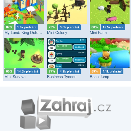
87%
1.8k přehrání
73%
3.6k přehrání
88%
15.5k přehrání
My Land: King Defender
Mini Colony
Mini Farm
80%
14.6k přehrání
77%
4.9k přehrání
59%
4.1k přehrání
Mini Survival
Business Tycoon
Bean Jump