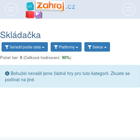
Přepnout
Přepn
navigaci
navig
Skládačka
Seřadit
podle data
Platformy
Sekce
Počet her:
0
(Celkové hodnocení:
90%
)
Bohužel nenašli jsme žádné hry pro tuto kategorii. Zkuste se
podívat na jiné.