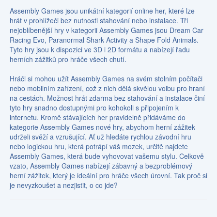
Assembly Games jsou unikátní kategorií online her, které lze
hrát v prohlížeči bez nutnosti stahování nebo instalace. Tři
nejoblíbenější hry v kategorii Assembly Games jsou Dream Car
Racing Evo, Paranormal Shark Activity a Shape Fold Animals.
Tyto hry jsou k dispozici ve 3D i 2D formátu a nabízejí řadu
herních zážitků pro hráče všech chutí.
Hráči si mohou užít Assembly Games na svém stolním počítači
nebo mobilním zařízení, což z nich dělá skvělou volbu pro hraní
na cestách. Možnost hrát zdarma bez stahování a instalace činí
tyto hry snadno dostupnými pro kohokoli s připojením k
internetu. Kromě stávajících her pravidelně přidáváme do
kategorie Assembly Games nové hry, abychom herní zážitek
udrželi svěží a vzrušující. Ať už hledáte rychlou závodní hru
nebo logickou hru, která potrápí váš mozek, určitě najdete
Assembly Games, která bude vyhovovat vašemu stylu. Celkově
vzato, Assembly Games nabízejí zábavný a bezproblémový
herní zážitek, který je ideální pro hráče všech úrovní. Tak proč si
je nevyzkoušet a nezjistit, o co jde?