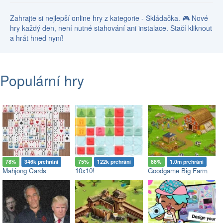
Zahrajte si nejlepší online hry z kategorie - Skládačka. 🎮 Nové
hry každý den, není nutné stahování ani instalace. Stačí kliknout
a hrát hned nyní!
Populární hry
78%
346k přehrání
75%
122k přehrání
88%
1.0m přehrání
Mahjong Cards
10x10!
Goodgame Big Farm