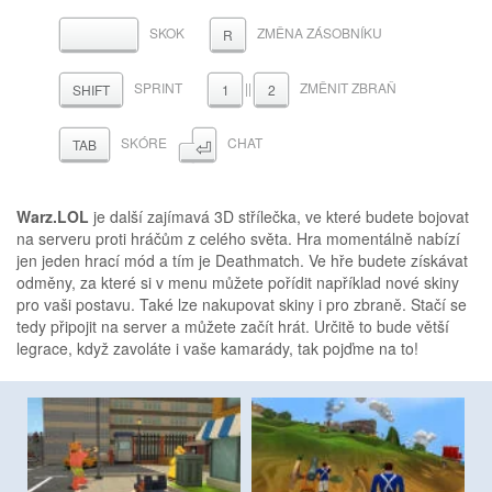
SKOK
ZMĚNA ZÁSOBNÍKU
MEZERNÍK
R
SPRINT
||
ZMĚNIT ZBRAŇ
SHIFT
1
2
⏎
SKÓRE
CHAT
TAB
Warz.LOL
je další zajímavá 3D střílečka, ve které budete bojovat
na serveru proti hráčům z celého světa. Hra momentálně nabízí
jen jeden hrací mód a tím je Deathmatch. Ve hře budete získávat
odměny, za které si v menu můžete pořídit například nové skiny
pro vaši postavu. Také lze nakupovat skiny i pro zbraně. Stačí se
tedy připojit na server a můžete začít hrát. Určitě to bude větší
legrace, když zavoláte i vaše kamarády, tak pojďme na to!