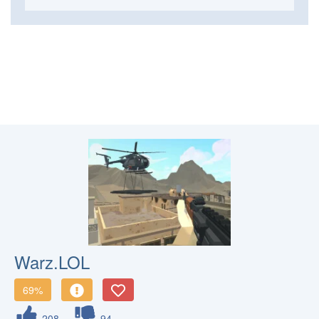
Warz.LOL
69%
208
94