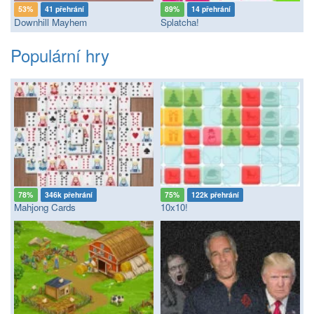
53%
41 přehrání
89%
14 přehrání
Downhill Mayhem
Splatcha!
Populární hry
78%
346k přehrání
75%
122k přehrání
Mahjong Cards
10x10!