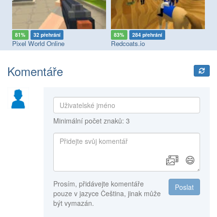
81%
32 přehrání
83%
284 přehrání
7
Pixel World Online
Redcoats.io
Fa
Komentáře
Minimální počet znaků: 3
😄
Prosím, přidávejte komentáře
Poslat
pouze v jazyce Čeština, jinak může
být vymazán.