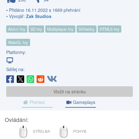
• Přidáno 16.11.2022 s 1669 přehrání
• Vývojář:
Zak Studios
Akční hry
3D hry
Multiplayer hry
Střílečky
HTML5 hry
WebGL hry
Platformy:
Sdílej na:
Vložit na stránku
Přehled
Gameplays
Ovládání:
MYŠ
MYŠ
STŘELBA
POHYB