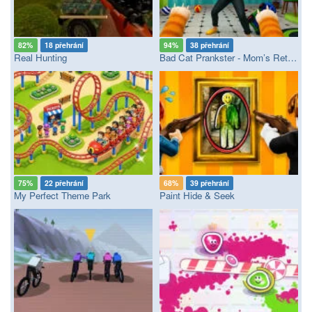
82%
18 přehrání
94%
38 přehrání
Real Hunting
Bad Cat Prankster - Mom’s Return
75%
22 přehrání
68%
39 přehrání
My Perfect Theme Park
Paint Hide & Seek