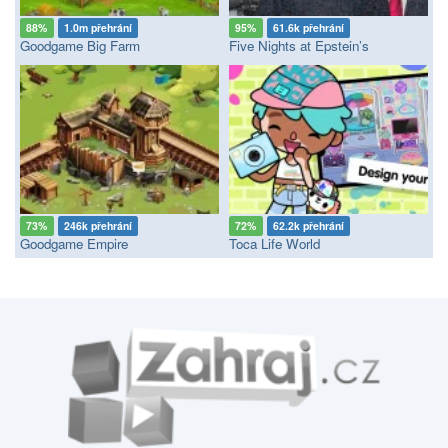
88%
1.0m přehrání
95%
61.6k přehrání
Goodgame Big Farm
Five Nights at Epstein’s
73%
246k přehrání
72%
62.2k přehrání
Goodgame Empire
Toca Life World