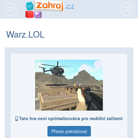
Přepnout
Přepn
navigaci
navig
Warz.LOL
Tato hra není optimalizována pro mobilní zařízení
Přesto pokračovat