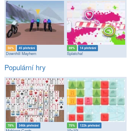
56%
45 přehrání
89%
14 přehrání
Downhill Mayhem
Splatcha!
Populární hry
78%
346k přehrání
75%
122k přehrání
Mahjong Cards
10x10!