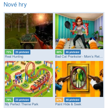
Nové hry
75%
25 přehrání
89%
46 přehrání
Real Hunting
Bad Cat Prankster - Mom’s Return
78%
23 přehrání
67%
48 přehrání
My Perfect Theme Park
Paint Hide & Seek