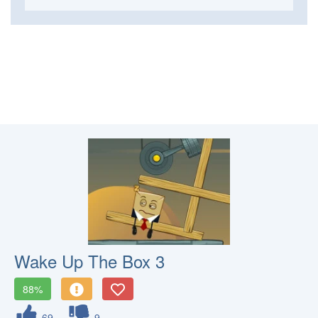
Wake Up The Box 3
88%
69
9