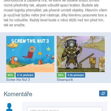
Jednoduchá a zábavná hra, ve které se budete snažit umístit
různé předměty tak, abyste vzbudili spací krabici. Budete ale
muset logicky přemýšlet, jak přesně umístit objekty. Hlavním cílem
je využívat fyziku nebo jiné nástroje, díky kterému posunete box a
tak ho vzbudíte. Každý level bude o něco těžší než ten před tím,
tak se snažte.
80%
3.1k přehrání
94%
3.2k přehrání
7
Screw the Nut 3
Steampunk
Sc
Komentáře