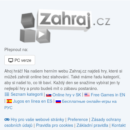
Přepnout na:
PC verze
Ahoj hráč! Na našem herním webu Zahraj.cz najdeš hry, které si
můžeš zahrát online bez stahování. Také máme řadu kategorií,
aby si našel to, co tě baví. Každý den se snažíme vybírat jen ty
nejlepší hry a proto budeš mít o zábavu postaráno.
Seznam kategorii
|
|
Online hry v SK
Free Games in EN
|
|
Jugos en línea en ES
Бесплатные онлайн-игры на
РУС
Hry pro vaše webové stránky
|
Preference
|
Zásady ochrany
osobních údajů
|
Pravidla pro cookies
|
Základní pravidla
|
Kontakt