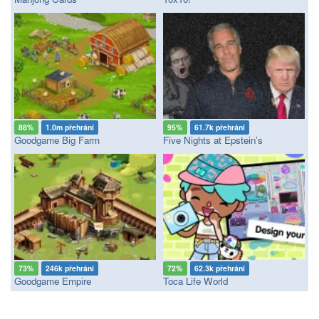
88%
1.0m přehrání
95%
61.7k přehrání
Goodgame Big Farm
Five Nights at Epstein’s
73%
246k přehrání
72%
62.3k přehrání
Goodgame Empire
Toca Life World