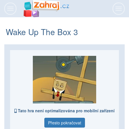
Přepnout
Přepn
navigaci
navig
Wake Up The Box 3
Tato hra není optimalizována pro mobilní zařízení
Přesto pokračovat