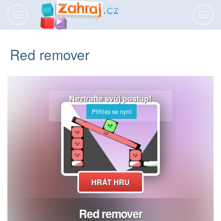
Přepnout
Přepn
navigaci
navig
Red remover