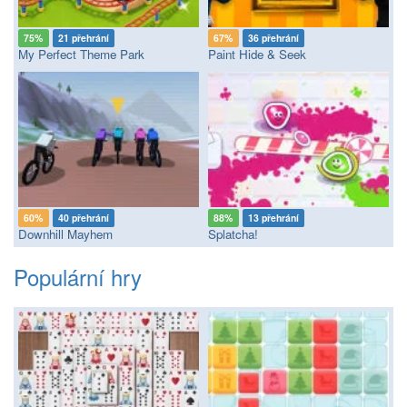
75%
21 přehrání
67%
36 přehrání
My Perfect Theme Park
Paint Hide & Seek
60%
40 přehrání
88%
13 přehrání
Downhill Mayhem
Splatcha!
Populární hry