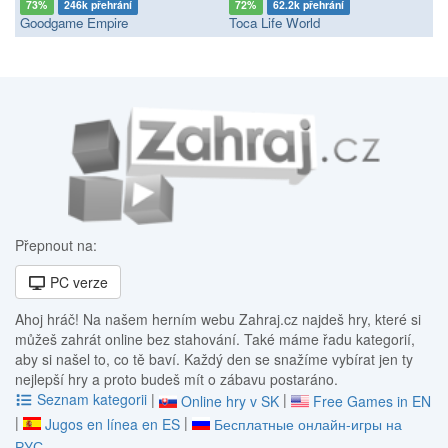
73%
246k přehrání
72%
62.2k přehrání
Goodgame Empire
Toca Life World
Přepnout na:
PC verze
Ahoj hráč! Na našem herním webu Zahraj.cz najdeš hry, které si
můžeš zahrát online bez stahování. Také máme řadu kategorií,
aby si našel to, co tě baví. Každý den se snažíme vybírat jen ty
nejlepší hry a proto budeš mít o zábavu postaráno.
Seznam kategorii
|
|
Online hry v SK
Free Games in EN
|
|
Jugos en línea en ES
Бесплатные онлайн-игры на
РУС