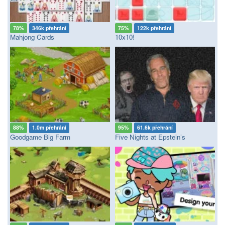
78%
346k přehrání
75%
122k přehrání
Mahjong Cards
10x10!
88%
1.0m přehrání
95%
61.6k přehrání
Goodgame Big Farm
Five Nights at Epstein’s