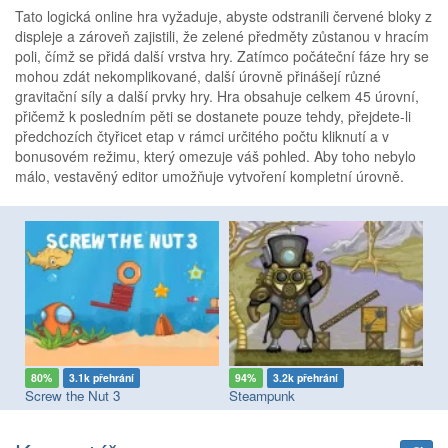
Tato logická online hra vyžaduje, abyste odstranili červené bloky z
displeje a zároveň zajistili, že zelené předměty zůstanou v hracím
poli, čímž se přidá další vrstva hry. Zatímco počáteční fáze hry se
mohou zdát nekomplikované, další úrovně přinášejí různé
gravitační síly a další prvky hry. Hra obsahuje celkem 45 úrovní,
přičemž k posledním pěti se dostanete pouze tehdy, přejdete-li
předchozích čtyřicet etap v rámci určitého počtu kliknutí a v
bonusovém režimu, který omezuje váš pohled. Aby toho nebylo
málo, vestavěný editor umožňuje vytvoření kompletní úrovně.
80%
3.1k přehrání
94%
3.2k přehrání
7
Screw the Nut 3
Steampunk
Sc