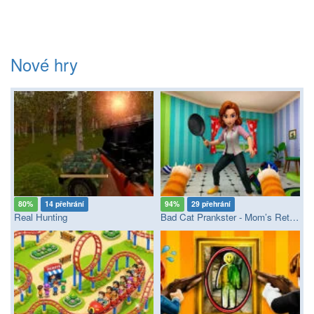
Nové hry
80%
14 přehrání
94%
29 přehrání
Real Hunting
Bad Cat Prankster - Mom’s Return