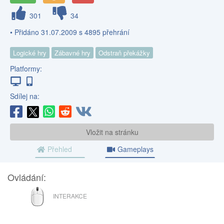
301
34
• Přidáno 31.07.2009 s 4895 přehrání
Logické hry
Zábavné hry
Odstraň překážky
Platformy:
Sdílej na:
Vložit na stránku
Přehled
Gameplays
Ovládání:
MYŠ
INTERAKCE