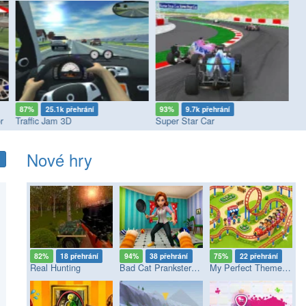
87%
25.1k přehrání
93%
9.7k přehrání
6
r
Traffic Jam 3D
Super Star Car
St
Nové hry
82%
18 přehrání
94%
38 přehrání
75%
22 přehrání
Real Hunting
Bad Cat Prankster - Mom’s Return
My Perfect Theme Park