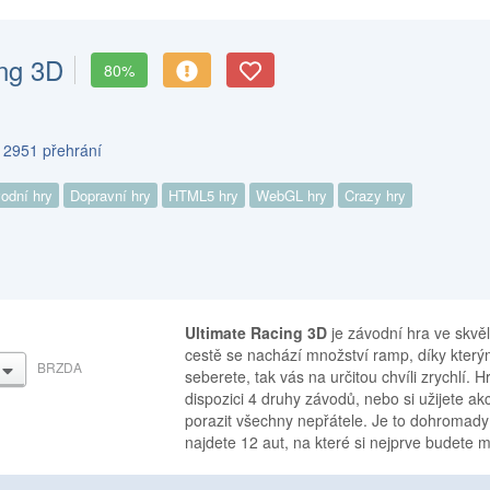
ing 3D
80%
s 2951 přehrání
odní hry
Dopravní hry
HTML5 hry
WebGL hry
Crazy hry
Ultimate Racing 3D
je závodní hra ve skvě
cestě se nachází množství ramp, díky kterým
BRZDA
DOLŮ
seberete, tak vás na určitou chvíli zrychlí. 
dispozici 4 druhy závodů, nebo si užijete a
porazit všechny nepřátele. Je to dohromady
najdete 12 aut, na které si nejprve budete m