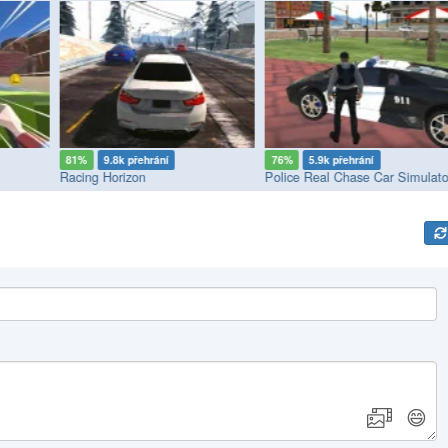
81%
9.8k přehrání
76%
5.9k přehrání
Racing Horizon
Police Real Chase Car Simulato
😄