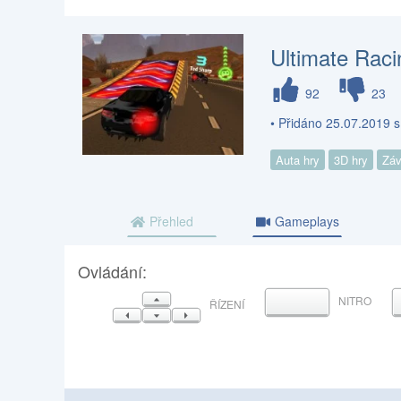
Ultimate Rac
92
23
• Přidáno 25.07.2019 
Auta hry
3D hry
Záv
Přehled
Gameplays
Ovládání:
NAHORU
NITRO
MEZERNÍK
ŘÍZENÍ
VLEVO
DOLŮ
VPRAVO