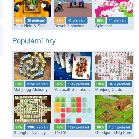
68%
39 přehrání
53%
41 přehrání
89%
14 přehrání
Paint Hide & Seek
Downhill Mayhem
Splatcha!
Populární hry
81%
315k přehrání
76%
151k přehrání
78%
346k přehrání
Mahjongg Alchemy
Microsoft Solitaire Collection
Mahjong Cards
97%
139k přehrání
75%
122k přehrání
88%
1.0m přehrání
Shanghai Dynasty
10x10!
Goodgame Big Farm