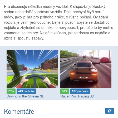
Hra disponuje několika modely vozidel. K dispozici je klasický
sedan nebo další sportovní vozidla. Dále nechybí čtyři herní
módy, jako je hra pro jednoho hráče, 3 různé počasí. Ovládání
vozidla je velmi jednoduché. Dejte si pozor, abyste se dostali co
nejdále a zbytečně se do nikoho nevybourali, protože to by mohlo
znamenat konec hry. Najděte způsob, jak se dostat co nejdále a
užijte si spoustu zábavy.
70%
443 přehrání
90%
107 přehrání
9
Driving in the Stream 3D
Racer Pro: Racing 3D
St
Komentáře