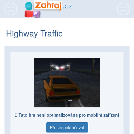
Přepnout
Přepn
navigaci
navig
Highway Traffic
Tato hra není optimalizována pro mobilní zařízení
Přesto pokračovat