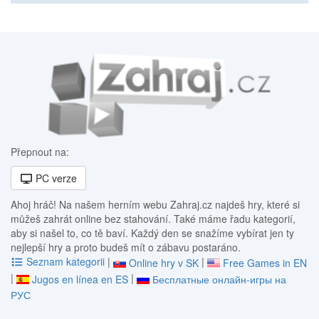
Přepnout na:
PC verze
Ahoj hráč! Na našem herním webu Zahraj.cz najdeš hry, které si
můžeš zahrát online bez stahování. Také máme řadu kategorií,
aby si našel to, co tě baví. Každý den se snažíme vybírat jen ty
nejlepší hry a proto budeš mít o zábavu postaráno.
Seznam kategorii
|
|
Online hry v SK
Free Games in EN
|
|
Jugos en línea en ES
Бесплатные онлайн-игры на
РУС