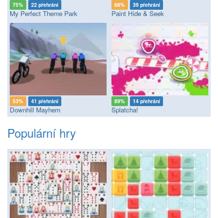
75%
22 přehrání
68%
39 přehrání
My Perfect Theme Park
Paint Hide & Seek
53%
41 přehrání
89%
14 přehrání
Downhill Mayhem
Splatcha!
Populární hry