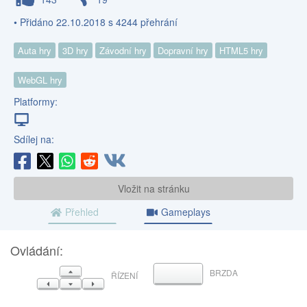
• Přidáno 22.10.2018 s 4244 přehrání
Auta hry
3D hry
Závodní hry
Dopravní hry
HTML5 hry
WebGL hry
Platformy:
Sdílej na:
Vložit na stránku
Přehled
Gameplays
Ovládání:
NAHORU
BRZDA
MEZERNÍK
ŘÍZENÍ
VLEVO
DOLŮ
VPRAVO