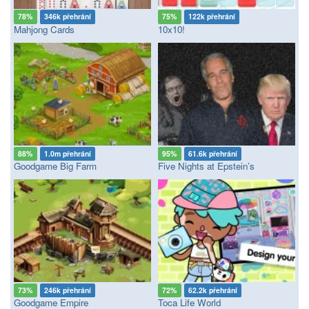
78%
346k přehrání
75%
122k přehrání
Mahjong Cards
10x10!
88%
1.0m přehrání
95%
61.6k přehrání
Goodgame Big Farm
Five Nights at Epstein’s
73%
246k přehrání
72%
62.2k přehrání
Goodgame Empire
Toca Life World