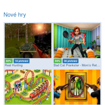
Nové hry
82%
18 přehrání
94%
38 přehrání
Real Hunting
Bad Cat Prankster - Mom’s Return