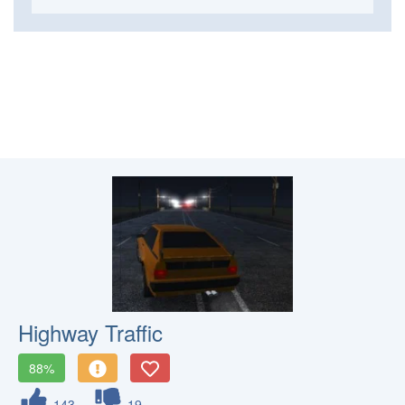
Highway Traffic
88%
143
19