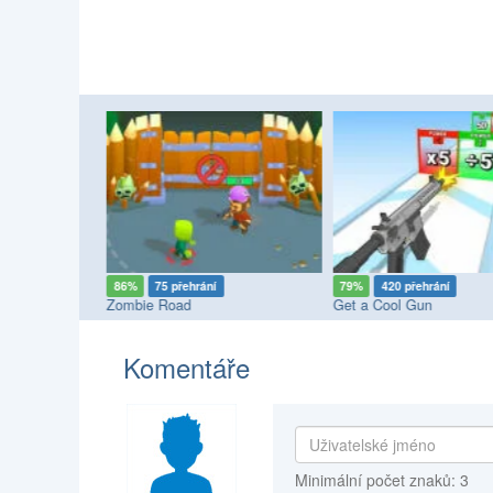
86%
75 přehrání
79%
420 přehrání
Zombie Road
Get a Cool Gun
Komentáře
Minimální počet znaků: 3