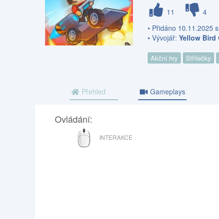
11
4
• Přidáno 10.11.2025 s
• Vývojář:
Yellow Bir
Akční hry
Střílečky
Přehled
Gameplays
Ovládání:
MYŠ
INTERAKCE