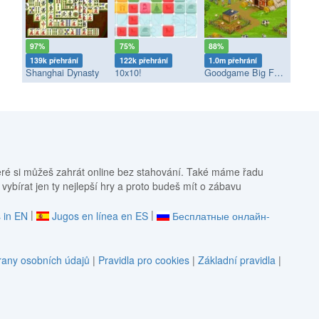
97%
75%
88%
139k přehrání
122k přehrání
1.0m přehrání
Shanghai Dynasty
10x10!
Goodgame Big Farm
eré si můžeš zahrát online bez stahování. Také máme řadu
 vybírat jen ty nejlepší hry a proto budeš mít o zábavu
|
|
 in EN
Jugos en línea en ES
Бесплатные онлайн-
any osobních údajů
|
Pravidla pro cookies
|
Základní pravidla
|