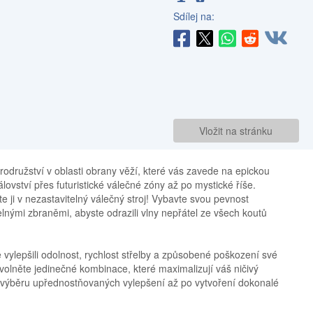
Sdílej na:
Vložit na stránku
brodružství v oblasti obrany věží, které vás zavede na epickou
ovství přes futuristické válečné zóny až po mystické říše.
 ji v nezastavitelný válečný stroj! Vybavte svou pevnost
třelnými zbraněmi, abyste odrazili vlny nepřátel ze všech koutů
 vylepšili odolnost, rychlost střelby a způsobené poškození své
volněte jedinečné kombinace, které maximalizují váš ničivý
d výběru upřednostňovaných vylepšení až po vytvoření dokonalé