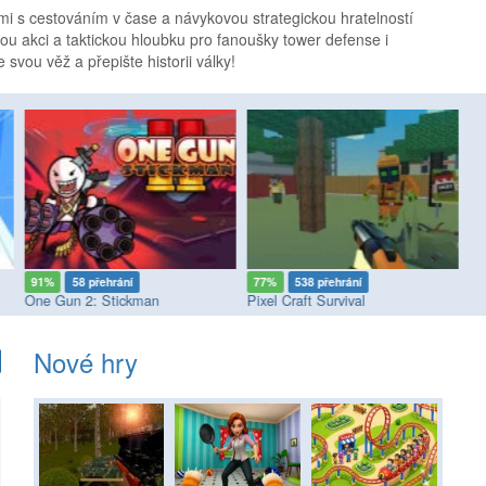
i s cestováním v čase a návykovou strategickou hratelností
tou akci a taktickou hloubku pro fanoušky tower defense i
e svou věž a přepište historii války!
91%
58 přehrání
77%
538 přehrání
9
!
One Gun 2: Stickman
Pixel Craft Survival
To
Nové hry