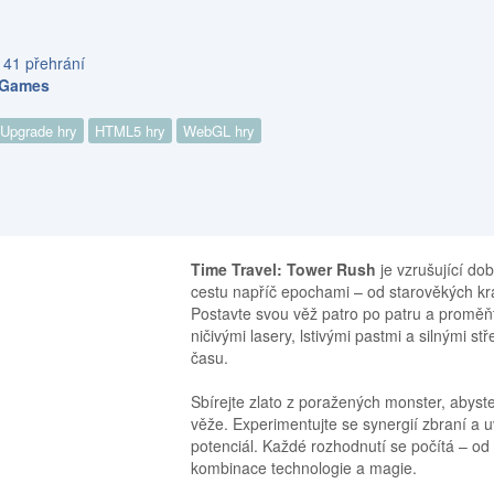
 41 přehrání
d Games
Upgrade hry
HTML5 hry
WebGL hry
Time Travel: Tower Rush
je vzrušující do
cestu napříč epochami – od starověkých král
Postavte svou věž patro po patru a proměňte
ničivými lasery, lstivými pastmi a silnými s
času.
Sbírejte zlato z poražených monster, abyste
věže. Experimentujte se synergií zbraní a u
potenciál. Každé rozhodnutí se počítá – o
kombinace technologie a magie.