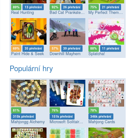
89%
13 přehrání
92%
26 přehrání
75%
21 přehrání
Real Hunting
Bad Cat Prankster - Mom’s Return
My Perfect Theme Park
69%
35 přehrání
57%
39 přehrání
88%
11 přehrání
Paint Hide & Seek
Downhill Mayhem
Splatcha!
Populární hry
81%
76%
78%
315k přehrání
151k přehrání
346k přehrání
Mahjongg Alchemy
Microsoft Solitaire Collection
Mahjong Cards