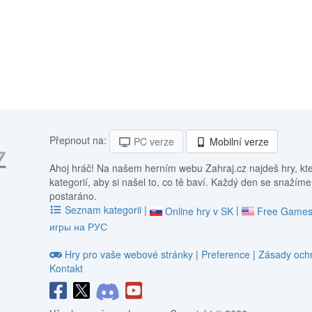
Přepnout na:
PC verze
Mobilní verze
Ahoj hráč! Na našem herním webu Zahraj.cz najdeš hry, kt
kategorií, aby si našel to, co tě baví. Každý den se snažíme
postaráno.
Seznam kategorii
|
|
Online hry v SK
Free Games
игры на РУС
Hry pro vaše webové stránky
|
Preference
|
Zásady ochr
Kontakt