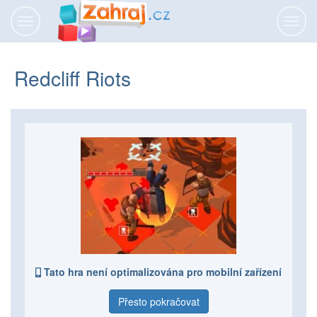
Přepnout
Přepn
navigaci
navig
Redcliff Riots
Tato hra není optimalizována pro mobilní zařízení
Přesto pokračovat