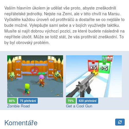
Vaším hlavním úkolem je udělat vše proto, abyste zneškodnili
nepřátelské jednotky. Nejste na Zemi, ale v této chvíli na Marsu.
Vyčistěte každou úroveň od protihráčů a dostaňte se co nejdále to
bude možné. Vylepšujte sami sebe a v bojích využívejte taktiku.
Musíte si najít dobrou výchozí pozici, ze které budete následně na
nepřítele útočit. Může se totiž stát, že vás protihráč zneškodní. To
by byl obrovský problém.
86%
75 přehrání
79%
420 přehrání
7
Zombie Road
Get a Cool Gun
Pi
Komentáře