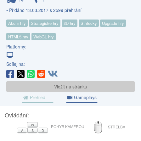
• Přidáno 13.03.2017 s 2599 přehrání
Akční hry
Strategické hry
3D hry
Střílečky
Upgrade hry
HTML5 hry
WebGL hry
Platformy:
Sdílej na:
Vložit na stránku
Přehled
Gameplays
Ovládání:
MYŠ
W
POHYB KAMEROU
STŘELBA
A
S
D