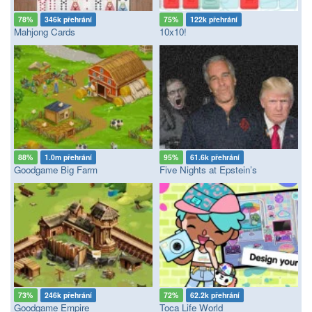
78%
346k přehrání
75%
122k přehrání
Mahjong Cards
10x10!
88%
1.0m přehrání
95%
61.6k přehrání
Goodgame Big Farm
Five Nights at Epstein’s
73%
246k přehrání
72%
62.2k přehrání
Goodgame Empire
Toca Life World