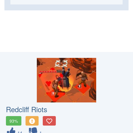
Redcliff Riots
93%
14
1