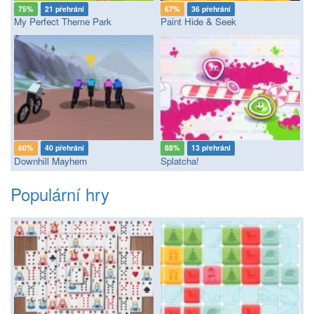
75%
21 přehrání
67%
36 přehrání
My Perfect Theme Park
Paint Hide & Seek
60%
40 přehrání
88%
13 přehrání
Downhill Mayhem
Splatcha!
Populární hry