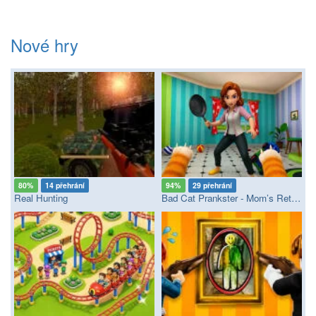
Nové hry
80%
14 přehrání
94%
29 přehrání
Real Hunting
Bad Cat Prankster - Mom’s Return