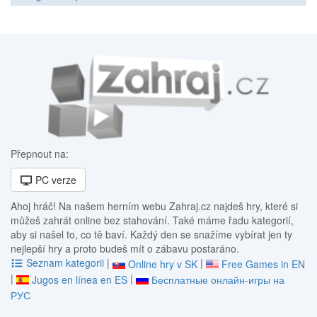
Přepnout na:
PC verze
Ahoj hráč! Na našem herním webu Zahraj.cz najdeš hry, které si
můžeš zahrát online bez stahování. Také máme řadu kategorií,
aby si našel to, co tě baví. Každý den se snažíme vybírat jen ty
nejlepší hry a proto budeš mít o zábavu postaráno.
Seznam kategorii
|
|
Online hry v SK
Free Games in EN
|
|
Jugos en línea en ES
Бесплатные онлайн-игры на
РУС