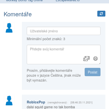
Komentáře
Minimální počet znaků: 3
😄
Prosím, přidávejte komentáře
Poslat
pouze v jazyce Čeština, jinak může
být vymazán.
RobloxPop
(neregistrovaný)
[08:46 20.11.2021]
dalsi squid game no tak bomba