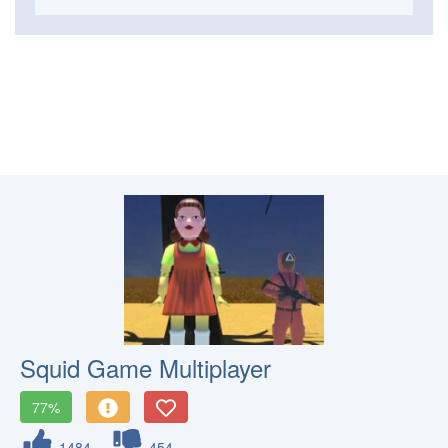
Squid Game Multiplayer
77%
1484
454