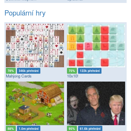
Populární hry
78%
346k přehrání
75%
122k přehrání
Mahjong Cards
10x10!
88%
1.0m přehrání
95%
61.6k přehrání