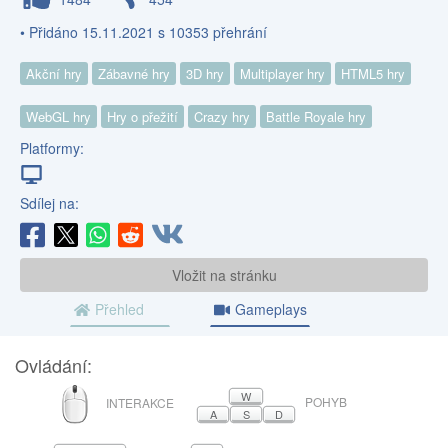
• Přidáno 15.11.2021 s 10353 přehrání
Akční hry
Zábavné hry
3D hry
Multiplayer hry
HTML5 hry
WebGL hry
Hry o přežití
Crazy hry
Battle Royale hry
Platformy:
Sdílej na:
Vložit na stránku
Přehled
Gameplays
Ovládání:
MYŠ
W
POHYB
INTERAKCE
A
S
D