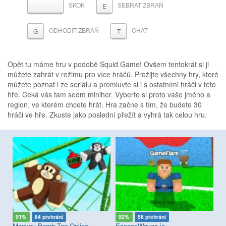
SKOK
SEBRAT ZBRAŇ
MEZERNÍK
E
ODHODIT ZBRAŇ
CHAT
G
T
Opět tu máme hru v podobě Squid Game! Ovšem tentokrát si ji
můžete zahrát v režimu pro více hráčů. Prožijte všechny hry, které
můžete poznat i ze seriálu a promluvte si i s ostatními hráči v této
hře. Čeká vás tam sedm miniher. Vyberte si proto vaše jméno a
region, ve kterém chcete hrát. Hra začne s tím, že budete 30
hráči ve hře. Zkuste jako poslední přežít a vyhrá tak celou hru.
91%
64 přehrání
92%
56 přehrání
7
Monkey Bomb Tag Online
EscapeWaves.io
Fa