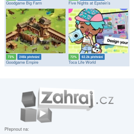
Goodgame Big Farm
Five Nights at Epstein’s
73%
246k přehrání
72%
62.2k přehrání
Goodgame Empire
Toca Life World
Přepnout na: