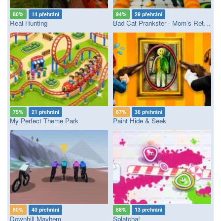
80%
14 přehrání
94%
29 přehrání
Real Hunting
Bad Cat Prankster - Mom’s Return
75%
21 přehrání
67%
36 přehrání
My Perfect Theme Park
Paint Hide & Seek
60%
40 přehrání
88%
13 přehrání
Downhill Mayhem
Splatcha!