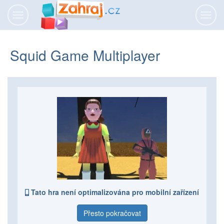
Přepnout
Přepn
navigaci
navig
Squid Game Multiplayer
Tato hra není optimalizována pro mobilní zařízení
Přesto pokračovat