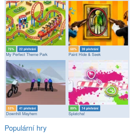
75%
22 přehrání
68%
39 přehrání
My Perfect Theme Park
Paint Hide & Seek
53%
41 přehrání
89%
14 přehrání
Downhill Mayhem
Splatcha!
Populární hry