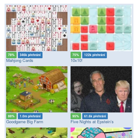
78%
346k přehrání
75%
122k přehrání
Mahjong Cards
10x10!
88%
1.0m přehrání
95%
61.6k přehrání
Goodgame Big Farm
Five Nights at Epstein’s