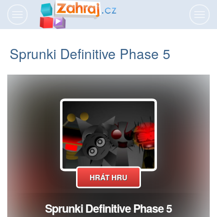
Přepnout
Přepn
navigaci
navig
Sprunki Definitive Phase 5