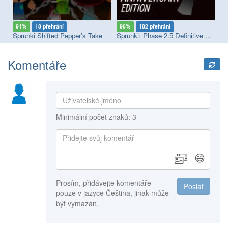
91%
18 přehrání
96%
182 přehrání
9
Sprunki Megaswap (Footlong's Take)
Sprunki Shifted Pepper’s Take
Sprunki: Phase 2.5 Definitive Edition
Sp
Komentáře
Minimální počet znaků: 3
😄
Prosím, přidávejte komentáře
Poslat
pouze v jazyce Čeština, jinak může
být vymazán.