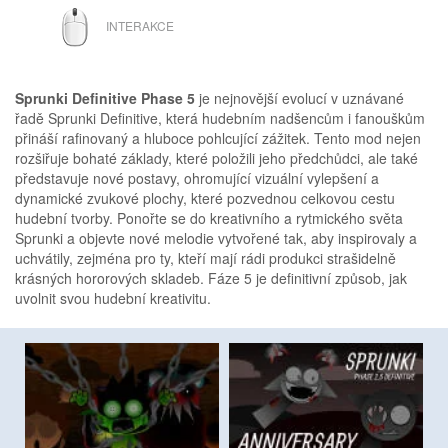
MYŠ
INTERAKCE
Sprunki Definitive Phase 5
je nejnovější evolucí v uznávané
řadě Sprunki Definitive, která hudebním nadšencům i fanouškům
přináší rafinovaný a hluboce pohlcující zážitek. Tento mod nejen
rozšiřuje bohaté základy, které položili jeho předchůdci, ale také
představuje nové postavy, ohromující vizuální vylepšení a
dynamické zvukové plochy, které pozvednou celkovou cestu
hudební tvorby. Ponořte se do kreativního a rytmického světa
Sprunki a objevte nové melodie vytvořené tak, aby inspirovaly a
uchvátily, zejména pro ty, kteří mají rádi produkci strašidelně
krásných hororových skladeb. Fáze 5 je definitivní způsob, jak
uvolnit svou hudební kreativitu.