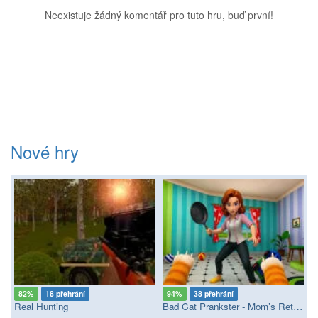
Neexistuje žádný komentář pro tuto hru, buď první!
Nové hry
82%
18 přehrání
94%
38 přehrání
Real Hunting
Bad Cat Prankster - Mom’s Return