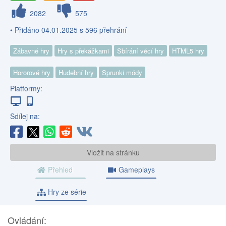
2082
575
• Přidáno 04.01.2025 s 596 přehrání
Zábavné hry
Hry s překážkami
Sbírání věcí hry
HTML5 hry
Hororové hry
Hudební hry
Sprunki módy
Platformy:
Sdílej na:
Vložit na stránku
Přehled
Gameplays
Hry ze série
Ovládání: