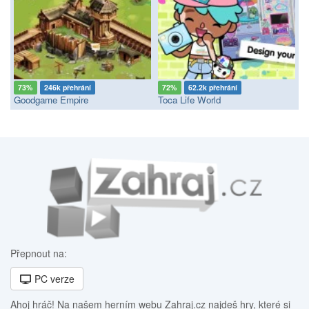
73%
246k přehrání
72%
62.2k přehrání
Goodgame Empire
Toca Life World
Přepnout na:
PC verze
Ahoj hráč! Na našem herním webu Zahraj.cz najdeš hry, které si