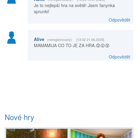
Je to nejlepší hra na světě! Jsem fanynka
sprunki!
Odpovědět
Alive
(neregistrovaný)
[13:32 21.06.2025]
MAMAMIJA CO TO JE ZA HRA.😟😲😵
Odpovědět
Nové hry