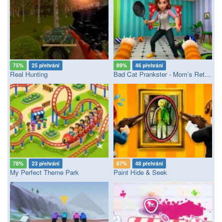
75%
25 přehrání
89%
46 přehrání
Real Hunting
Bad Cat Prankster - Mom’s Return
78%
23 přehrání
67%
48 přehrání
My Perfect Theme Park
Paint Hide & Seek