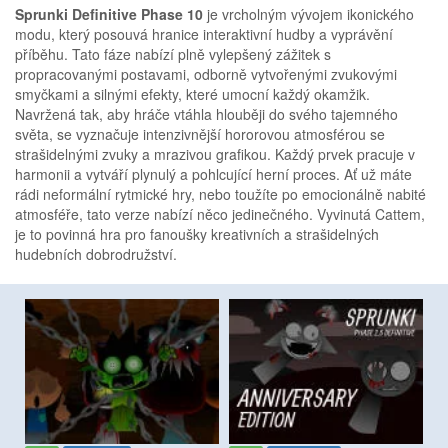
Sprunki Definitive Phase 10
je vrcholným vývojem ikonického
modu, který posouvá hranice interaktivní hudby a vyprávění
příběhu. Tato fáze nabízí plně vylepšený zážitek s
propracovanými postavami, odborně vytvořenými zvukovými
smyčkami a silnými efekty, které umocní každý okamžik.
Navržená tak, aby hráče vtáhla hlouběji do svého tajemného
světa, se vyznačuje intenzivnější hororovou atmosférou se
strašidelnými zvuky a mrazivou grafikou. Každý prvek pracuje v
harmonii a vytváří plynulý a pohlcující herní proces. Ať už máte
rádi neformální rytmické hry, nebo toužíte po emocionálně nabité
atmosféře, tato verze nabízí něco jedinečného. Vyvinutá Cattem,
je to povinná hra pro fanoušky kreativních a strašidelných
hudebních dobrodružství.