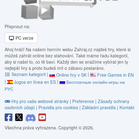
Přepnout na:
PC verze
Ahoj hráč! Na našem herním webu Zahraj.cz najdeš hry, které si
můžeš zahrát online bez stahování. Také máme řadu kategorií,
aby si našel to, co tě baví. Každý den se snažíme vybírat jen ty
nejlepší hry a proto budeš mít o zábavu postaráno.
Seznam kategorii
|
|
Online hry v SK
Free Games in EN
|
|
Jugos en línea en ES
Бесплатные онлайн-игры на
РУС
Hry pro vaše webové stránky
|
Preference
|
Zásady ochrany
osobních údajů
|
Pravidla pro cookies
|
Základní pravidla
|
Kontakt
Všechna práva vyhrazena. Copyright © 2026.