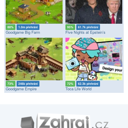
88%
1.0m přehrání
95%
61.7k přehrání
Goodgame Big Farm
Five Nights at Epstein’s
73%
246k přehrání
72%
62.3k přehrání
Goodgame Empire
Toca Life World