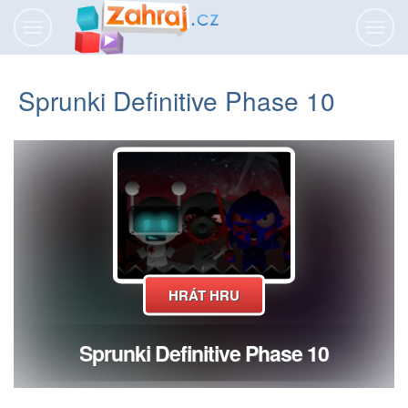
Přepnout
Přepn
navigaci
navig
Sprunki Definitive Phase 10