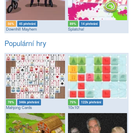
56%
45 přehrání
89%
14 přehrání
Downhill Mayhem
Splatcha!
Populární hry
78%
346k přehrání
75%
122k přehrání
Mahjong Cards
10x10!