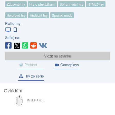
Zábavné hry
Hry s překážkami
Sbírání věcí hry
HTML5 hry
Hororové hry
Hudební hry
Sprunki módy
Platformy:
Sdílej na:
Vložit na stránku
Přehled
Gameplays
Hry ze série
Ovládání:
MYŠ
INTERAKCE