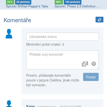
91%
20 přehrání
96%
184 přehrání
9
Sprunki Megaswap (Footlong's Take)
Sprunki Shifted Pepper’s Take
Sprunki: Phase 2.5 Definitive Edition
Sp
Komentáře
Minimální počet znaků: 3
😄
Prosím, přidávejte komentáře
Poslat
pouze v jazyce Čeština, jinak může
být vymazán.
Katte
(neregistrovaný)
[16:23 10.07.2025]