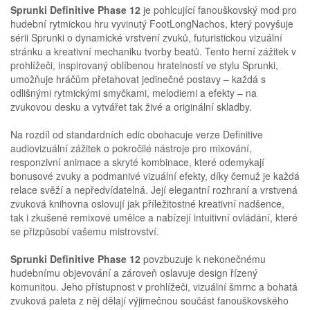
Sprunki Definitive Phase 12
je pohlcující fanouškovský mod pro
hudební rytmickou hru vyvinutý FootLongNachos, který povyšuje
sérii Sprunki o dynamické vrstvení zvuků, futuristickou vizuální
stránku a kreativní mechaniku tvorby beatů. Tento herní zážitek v
prohlížeči, inspirovaný oblíbenou hratelností ve stylu Sprunki,
umožňuje hráčům přetahovat jedinečné postavy – každá s
odlišnými rytmickými smyčkami, melodiemi a efekty – na
zvukovou desku a vytvářet tak živé a originální skladby.
Na rozdíl od standardních edic obohacuje verze Definitive
audiovizuální zážitek o pokročilé nástroje pro mixování,
responzivní animace a skryté kombinace, které odemykají
bonusové zvuky a podmanivé vizuální efekty, díky čemuž je každá
relace svěží a nepředvídatelná. Její elegantní rozhraní a vrstvená
zvuková knihovna oslovují jak příležitostné kreativní nadšence,
tak i zkušené remixové umělce a nabízejí intuitivní ovládání, které
se přizpůsobí vašemu mistrovství.
Sprunki Definitive Phase 12
povzbuzuje k nekonečnému
hudebnímu objevování a zároveň oslavuje design řízený
komunitou. Jeho přístupnost v prohlížeči, vizuální šmrnc a bohatá
zvuková paleta z něj dělají výjimečnou součást fanouškovského