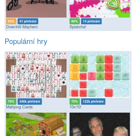
53%
41 přehrání
89%
14 přehrání
Downhill Mayhem
Splatcha!
Populární hry
78%
346k přehrání
75%
122k přehrání
Mahjong Cards
10x10!