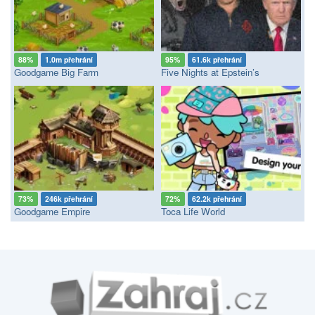
88%
1.0m přehrání
95%
61.6k přehrání
Goodgame Big Farm
Five Nights at Epstein’s
73%
246k přehrání
72%
62.2k přehrání
Goodgame Empire
Toca Life World