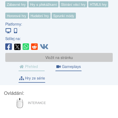
Zábavné hry
Hry s překážkami
Sbírání věcí hry
HTML5 hry
Hororové hry
Hudební hry
Sprunki módy
Platformy:
Sdílej na:
Vložit na stránku
Přehled
Gameplays
Hry ze série
Ovládání:
MYŠ
INTERAKCE