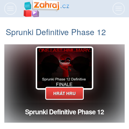
Přepnout
Přepn
navigaci
navig
Sprunki Definitive Phase 12