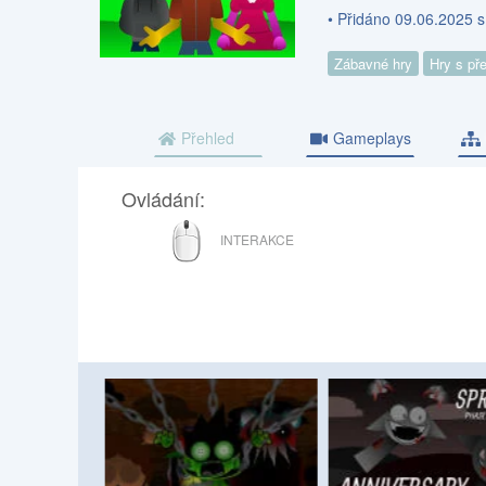
• Přidáno 09.06.2025 s
Zábavné hry
Hry s př
Přehled
Gameplays
Ovládání:
MYŠ
INTERAKCE