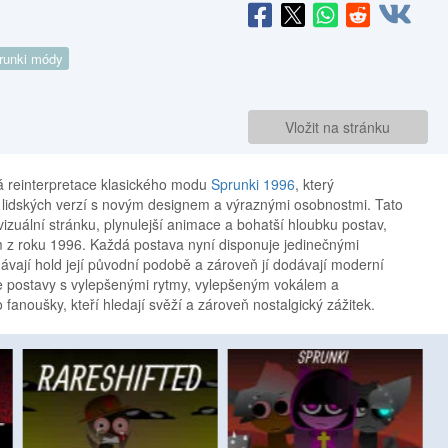
runki módy
Vložit na stránku
á reinterpretace klasického modu
Sprunki 1996
, který
h lidských verzí s novým designem a výraznými osobnostmi. Tato
izuální stránku, plynulejší animace a bohatší hloubku postav,
 z roku 1996. Každá postava nyní disponuje jedinečnými
dávají hold její původní podobě a zároveň jí dodávají moderní
e postavy s vylepšenými rytmy, vylepšeným vokálem a
 fanoušky, kteří hledají svěží a zároveň nostalgický zážitek.