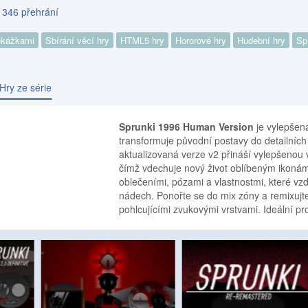
 346 přehrání
ekážkami
Sbírání věcí hry
HTML5 hry
Hororové hry
Hudební hry
Sp
Hry ze série
Sprunki 1996 Human Version
je vylepšen
transformuje původní postavy do detailníc
aktualizovaná verze v2 přináší vylepšenou v
čímž vdechuje nový život oblíbeným ikonám
oblečeními, pózami a vlastnostmi, které vz
nádech. Ponořte se do mix zóny a remixujt
pohlcujícími zvukovými vrstvami. Ideální pro