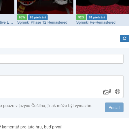
95%
93 přehrání
92%
61 přehrání
Sprunki: Phase 2.5 Definitive Edition
Sprunki Phase 12 Remastered
Sprunki Re-Remastered
😄
e pouze v jazyce Čeština, jinak může být vymazán.
Poslat
 komentář pro tuto hru, buď první!