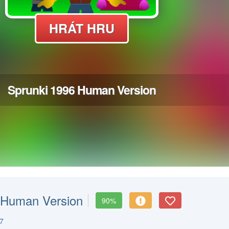
 Human Version
90%
7