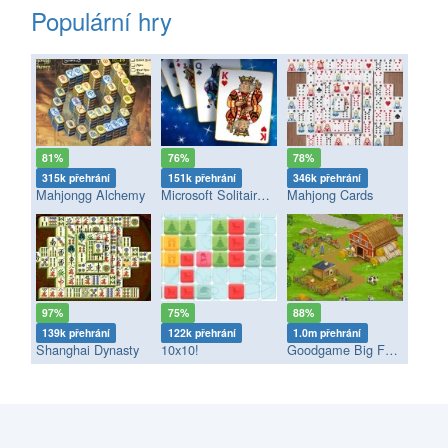
Populární hry
81%
76%
78%
315k přehrání
151k přehrání
346k přehrání
Mahjongg Alchemy
Microsoft Solitaire Collection
Mahjong Cards
97%
75%
88%
139k přehrání
122k přehrání
1.0m přehrání
Shanghai Dynasty
10x10!
Goodgame Big Farm