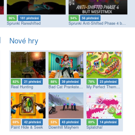
96%
181 přehrání
94%
56 přehrání
8
Sprunki Rareshifted
Sprunki Anti-Shifted Phase 4 but MisfitMIX
Nové hry
82%
21 přehrání
88%
39 přehrání
78%
23 přehrání
Real Hunting
Bad Cat Prankster - Mom’s Return
My Perfect Theme Park
69%
42 přehrání
53%
43 přehrání
89%
14 přehrání
Paint Hide & Seek
Downhill Mayhem
Splatcha!