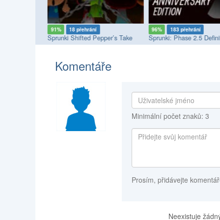
91%
18 přehrání
96%
183 přehrání
Sprunki Megaswap (Footlong's Take)
Sprunki Shifted Pepper’s Take
Komentáře
Minimální počet znaků: 3
Prosím, přidávejte komentář
Neexistuje žádný