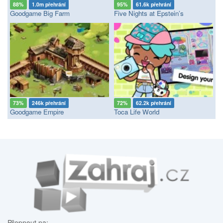
88%
1.0m přehrání
95%
61.6k přehrání
Goodgame Big Farm
Five Nights at Epstein’s
73%
246k přehrání
72%
62.2k přehrání
Goodgame Empire
Toca Life World
Přepnout na: