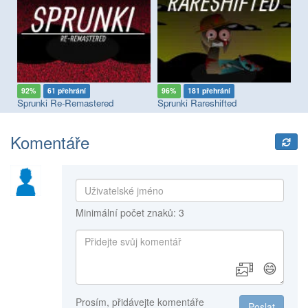
92%
61 přehrání
96%
181 přehrání
9
Sprunki Re-Remastered
Sprunki Rareshifted
Komentáře
Minimální počet znaků: 3
😄
Prosím, přidávejte komentáře
Poslat