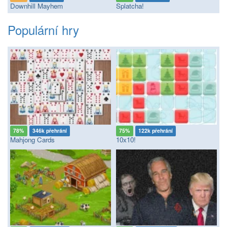
Downhill Mayhem
Splatcha!
Populární hry
78%
346k přehrání
75%
122k přehrání
Mahjong Cards
10x10!