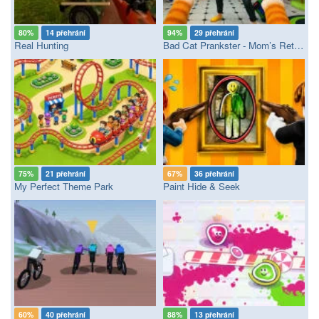
80%
14 přehrání
94%
29 přehrání
Real Hunting
Bad Cat Prankster - Mom’s Return
75%
21 přehrání
67%
36 přehrání
My Perfect Theme Park
Paint Hide & Seek
60%
40 přehrání
88%
13 přehrání