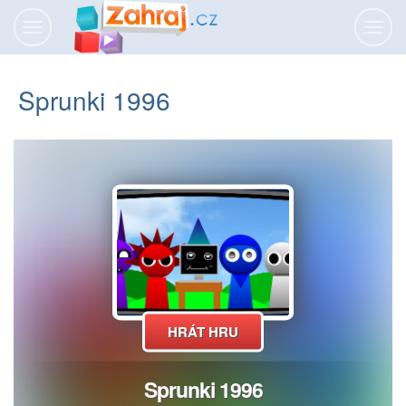
Přepnout
Přepn
navigaci
navig
Sprunki 1996