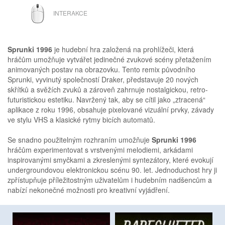
MYŠ
INTERAKCE
Sprunki 1996
je hudební hra založená na prohlížeči, která
hráčům umožňuje vytvářet jedinečné zvukové scény přetažením
animovaných postav na obrazovku. Tento remix původního
Sprunki, vyvinutý společností Draker, představuje 20 nových
skřítků a svěžích zvuků a zároveň zahrnuje nostalgickou, retro-
futuristickou estetiku. Navržený tak, aby se cítil jako „ztracená“
aplikace z roku 1996, obsahuje pixelované vizuální prvky, závady
ve stylu VHS a klasické rytmy bicích automatů.
Se snadno použitelným rozhraním umožňuje
Sprunki 1996
hráčům experimentovat s vrstvenými melodiemi, arkádami
inspirovanými smyčkami a zkreslenými syntezátory, které evokují
undergroundovou elektronickou scénu 90. let. Jednoduchost hry ji
zpřístupňuje příležitostným uživatelům i hudebním nadšencům a
nabízí nekonečné možnosti pro kreativní vyjádření.