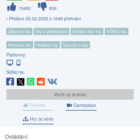
15482
809
• Přidáno 25.02.2025 s 1648 přehrání
Zábavné hry
Hry s překážkami
Sbírání věcí hry
HTML5 hry
Hororové hry
Hudební hry
Sprunki módy
Platformy:
Sdílej na:
Vložit na stránku
Přehled
Gameplays
Hry ze série
Ovládání: