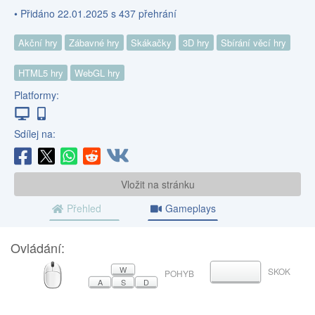
• Přidáno 22.01.2025 s 437 přehrání
Akční hry
Zábavné hry
Skákačky
3D hry
Sbírání věcí hry
HTML5 hry
WebGL hry
Platformy:
Sdílej na:
Vložit na stránku
Přehled
Gameplays
Ovládání:
MYŠ
W
SKOK
MEZERNÍK
POHYB
A
S
D