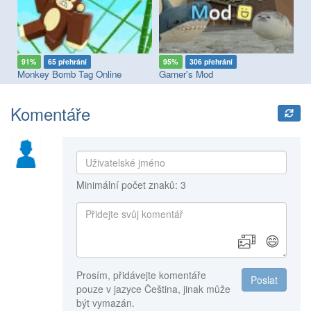
91%
65 přehrání
95%
306 přehrání
8
Monkey Bomb Tag Online
Gamer's Mod
Br
Komentáře
Minimální počet znaků: 3
😄
Prosím, přidávejte komentáře
Poslat
pouze v jazyce Čeština, jinak může
být vymazán.