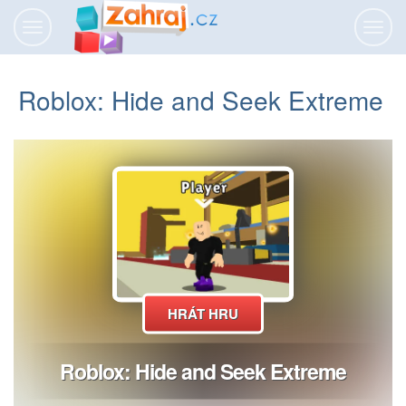
Přepnout
Přepn
navigaci
navig
Roblox: Hide and Seek Extreme