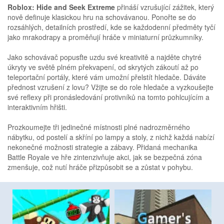
Roblox: Hide and Seek Extreme
přináší vzrušující zážitek, který
nově definuje klasickou hru na schovávanou. Ponořte se do
rozsáhlých, detailních prostředí, kde se každodenní předměty tyčí
jako mrakodrapy a proměňují hráče v miniaturní průzkumníky.
Jako schovávač popusťte uzdu své kreativitě a najděte chytré
úkryty ve světě plném překvapení, od skrytých zákoutí až po
teleportační portály, které vám umožní přelstít hledače. Dáváte
přednost vzrušení z lovu? Vžijte se do role hledače a vyzkoušejte
své reflexy při pronásledování protivníků na tomto pohlcujícím a
interaktivním hřišti.
Prozkoumejte tři jedinečné místnosti plné nadrozměrného
nábytku, od postelí a skříní po lampy a stoly, z nichž každá nabízí
nekonečné možnosti strategie a zábavy. Přidaná mechanika
Battle Royale ve hře zintenzivňuje akci, jak se bezpečná zóna
zmenšuje, což nutí hráče přizpůsobit se a zůstat v pohybu.