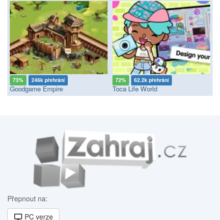
73%
246k přehrání
72%
62.2k přehrání
Goodgame Empire
Toca Life World
Přepnout na:
PC verze