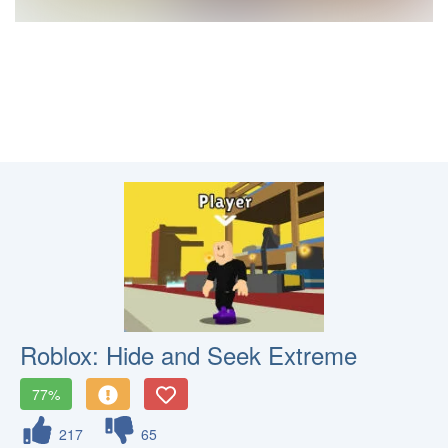
Roblox: Hide and Seek Extreme
77%
217
65