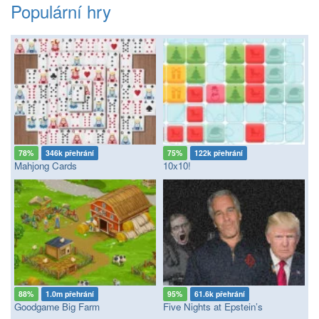
Populární hry
78%
346k přehrání
75%
122k přehrání
Mahjong Cards
10x10!
88%
1.0m přehrání
95%
61.6k přehrání
Goodgame Big Farm
Five Nights at Epstein’s