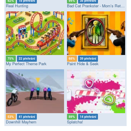
82%
18 přehrání
94%
38 přehrání
Real Hunting
Bad Cat Prankster - Mom’s Return
75%
22 přehrání
68%
39 přehrání
My Perfect Theme Park
Paint Hide & Seek
53%
41 přehrání
89%
14 přehrání
Downhill Mayhem
Splatcha!