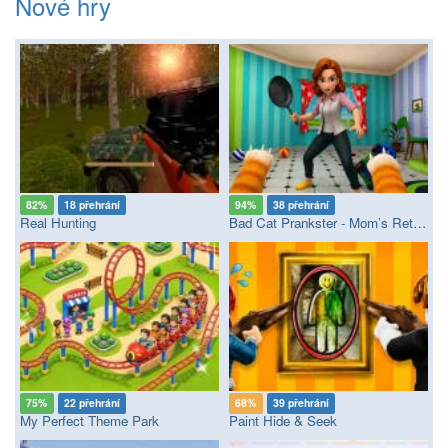
Nové hry
82%
18 přehrání
94%
38 přehrání
Real Hunting
Bad Cat Prankster - Mom’s Return
75%
22 přehrání
68%
39 přehrání
My Perfect Theme Park
Paint Hide & Seek