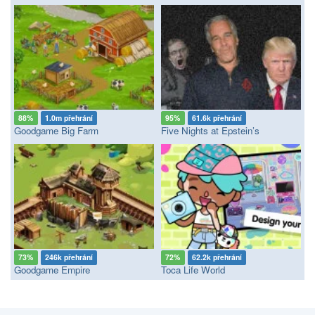
88%
1.0m přehrání
95%
61.6k přehrání
Goodgame Big Farm
Five Nights at Epstein’s
73%
246k přehrání
72%
62.2k přehrání
Goodgame Empire
Toca Life World