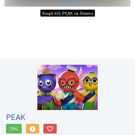
Koupit klíč PEAK na Steamu
PEAK
70%