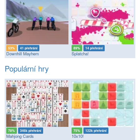
53%
41 přehrání
89%
14 přehrání
Downhill Mayhem
Splatcha!
Populární hry
78%
346k přehrání
75%
122k přehrání
Mahjong Cards
10x10!