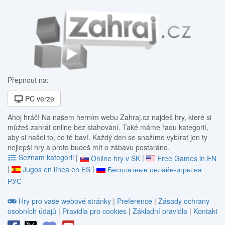
Přepnout na:
PC verze
Ahoj hráč! Na našem herním webu Zahraj.cz najdeš hry, které si
můžeš zahrát online bez stahování. Také máme řadu kategorií,
aby si našel to, co tě baví. Každý den se snažíme vybírat jen ty
nejlepší hry a proto budeš mít o zábavu postaráno.
Seznam kategorii
|
|
Online hry v SK
Free Games in EN
|
|
Jugos en línea en ES
Бесплатные онлайн-игры на
РУС
Hry pro vaše webové stránky
|
Preference
|
Zásady ochrany
osobních údajů
|
Pravidla pro cookies
|
Základní pravidla
|
Kontakt