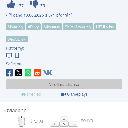
177
75
• Přidáno 13.08.2025 s 571 přehrání
Akční hry
3D hry
Adventury
Sbírání věcí hry
HTML5 hry
WebGL hry
Platformy:
Sdílej na:
Vložit na stránku
Přehled
Gameplays
Ovládání:
MYŠ
W
POHYB
ŠPLHAT
A
S
D