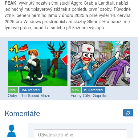
PEAK
, vyvinutý nezávislými studii Aggro Crab a Landfall, nabízí
jedinečný multiplayerový zážitek z pohledu první osoby. Původně
vznikl během herního jamu v únoru 2025 a plně vyšel 16. června
2025 pro Windows prostřednictvím služby Steam. Hra nabízí mix
týmové práce, napětí a smíchu při každém výstupu.
89%
156 přehrání
91%
210 přehrání
7
Obby: The Speed Maze
Funny City: Gopniks
Op
Komentáře