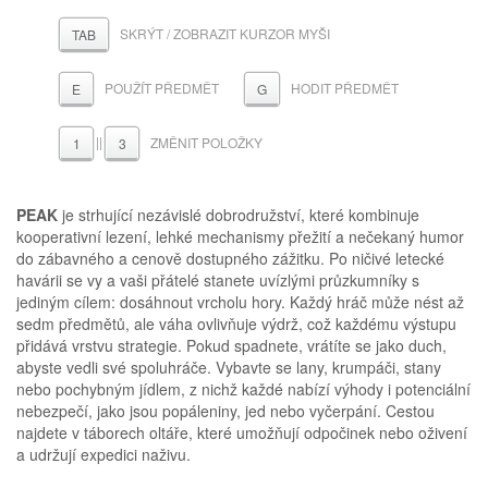
SKRÝT / ZOBRAZIT KURZOR MYŠI
TAB
POUŽÍT PŘEDMĚT
HODIT PŘEDMĚT
E
G
||
ZMĚNIT POLOŽKY
1
3
PEAK
je strhující nezávislé dobrodružství, které kombinuje
kooperativní lezení, lehké mechanismy přežití a nečekaný humor
do zábavného a cenově dostupného zážitku. Po ničivé letecké
havárii se vy a vaši přátelé stanete uvízlými průzkumníky s
jediným cílem: dosáhnout vrcholu hory. Každý hráč může nést až
sedm předmětů, ale váha ovlivňuje výdrž, což každému výstupu
přidává vrstvu strategie. Pokud spadnete, vrátíte se jako duch,
abyste vedli své spoluhráče. Vybavte se lany, krumpáči, stany
nebo pochybným jídlem, z nichž každé nabízí výhody i potenciální
nebezpečí, jako jsou popáleniny, jed nebo vyčerpání. Cestou
najdete v táborech oltáře, které umožňují odpočinek nebo oživení
a udržují expedici naživu.