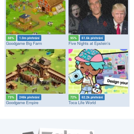
88%
1.0m přehrání
95%
61.6k přehrání
Goodgame Big Farm
Five Nights at Epstein’s
73%
246k přehrání
72%
62.2k přehrání
Goodgame Empire
Toca Life World