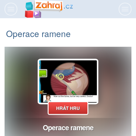
Přepnout
Přepn
navigaci
navig
Operace ramene