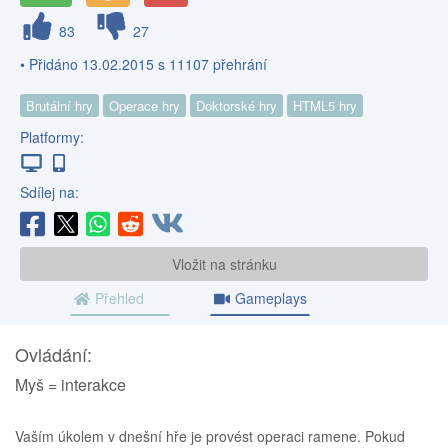
83
27
• Přidáno 13.02.2015 s 11107 přehrání
Brutální hry
Operace hry
Doktorské hry
HTML5 hry
Platformy:
Sdílej na:
Vložit na stránku
Přehled
Gameplays
Ovládání:
Myš = interakce
Vaším úkolem v dnešní hře je provést operaci ramene. Pokud