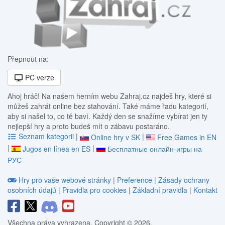
Přepnout na:
PC verze
Ahoj hráč! Na našem herním webu Zahraj.cz najdeš hry, které si
můžeš zahrát online bez stahování. Také máme řadu kategorií,
aby si našel to, co tě baví. Každý den se snažíme vybírat jen ty
nejlepší hry a proto budeš mít o zábavu postaráno.
Seznam kategorii
|
|
Online hry v SK
Free Games in EN
|
|
Jugos en línea en ES
Бесплатные онлайн-игры на
РУС
Hry pro vaše webové stránky
|
Preference
|
Zásady ochrany
osobních údajů
|
Pravidla pro cookies
|
Základní pravidla
|
Kontakt
Všechna práva vyhrazena. Copyright © 2026.