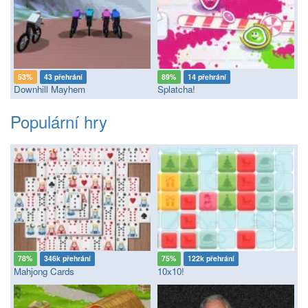
53%
43 přehrání
89%
14 přehrání
Downhill Mayhem
Splatcha!
Populární hry
78%
346k přehrání
75%
122k přehrání
Mahjong Cards
10x10!