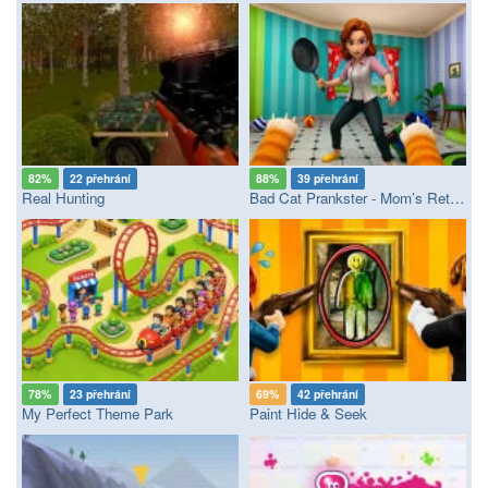
82%
22 přehrání
88%
39 přehrání
Real Hunting
Bad Cat Prankster - Mom’s Return
78%
23 přehrání
69%
42 přehrání
My Perfect Theme Park
Paint Hide & Seek