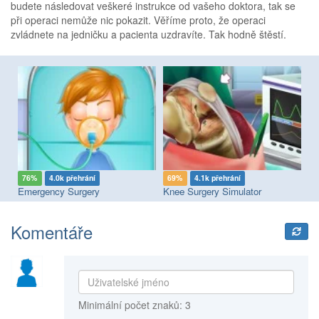
budete následovat veškeré instrukce od vašeho doktora, tak se
při operaci nemůže nic pokazit. Věříme proto, že operaci
zvládnete na jedničku a pacienta uzdravíte. Tak hodně štěstí.
76%
4.0k přehrání
69%
4.1k přehrání
6
Emergency Surgery
Knee Surgery Simulator
Br
Komentáře
Minimální počet znaků: 3