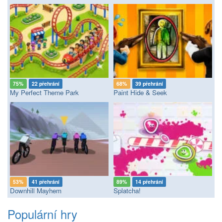
75%
22 přehrání
68%
39 přehrání
My Perfect Theme Park
Paint Hide & Seek
53%
41 přehrání
89%
14 přehrání
Downhill Mayhem
Splatcha!
Populární hry