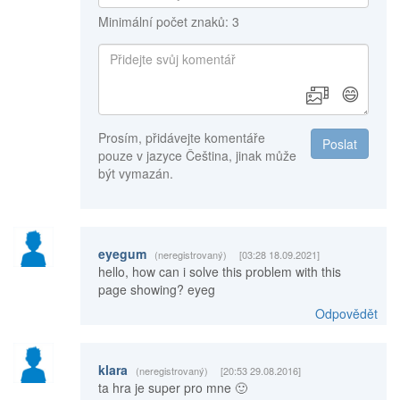
Minimální počet znaků: 3
😄
Prosím, přidávejte komentáře
Poslat
pouze v jazyce Čeština, jinak může
být vymazán.
eyegum
(neregistrovaný)
[03:28 18.09.2021]
hello, how can i solve this problem with this
page showing? eyeg
Odpovědět
klara
(neregistrovaný)
[20:53 29.08.2016]
ta hra je super pro mne 🙂