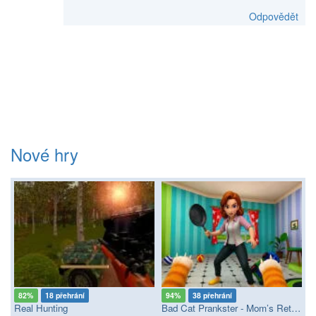
Odpovědět
Nové hry
82%
18 přehrání
94%
38 přehrání
Real Hunting
Bad Cat Prankster - Mom’s Return