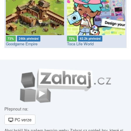
73%
246k přehrání
72%
62.2k přehrání
Goodgame Empire
Toca Life World
Přepnout na:
PC verze
Ahoj hráč! Na našem herním webu Zahraj.cz najdeš hry, které si