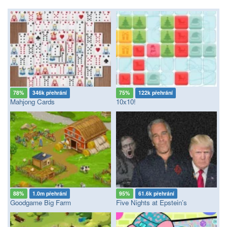
78%
346k přehrání
75%
122k přehrání
Mahjong Cards
10x10!
88%
1.0m přehrání
95%
61.6k přehrání
Goodgame Big Farm
Five Nights at Epstein’s