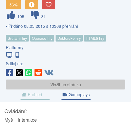
56%
105
81
• Přidáno 08.05.2015 s 10308 přehrání
Brutální hry
Operace hry
Doktorské hry
HTML5 hry
Platformy:
Sdílej na:
Vložit na stránku
Přehled
Gameplays
Ovládání:
Myš = interakce