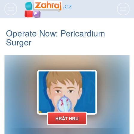
Přepnout
Přepn
navigaci
navig
Operate Now: Pericardium
Surger