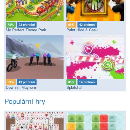
78%
23 přehrání
69%
42 přehrání
My Perfect Theme Park
Paint Hide & Seek
53%
43 přehrání
89%
14 přehrání
Downhill Mayhem
Splatcha!
Populární hry