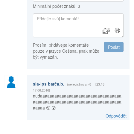
Minimální počet znaků: 3
😄
Prosím, přidávejte komentáře
Poslat
pouze v jazyce Čeština, jinak může
být vymazán.
sia-lps barča.b.
(neregistrovaný)
[23:18
17.06.2016]
nudaaaaaaaaaaaaaaaaaaaaaaaaaaaaaaaaaa
aaaaaaaaaaaaaaaaaaaaaaaaaaaaaaaaaaaaa
aaaaa 🙁 😮
Odpovědět