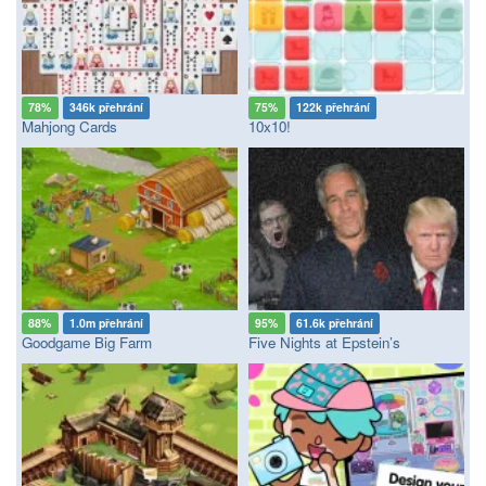
78%
346k přehrání
75%
122k přehrání
Mahjong Cards
10x10!
88%
1.0m přehrání
95%
61.6k přehrání
Goodgame Big Farm
Five Nights at Epstein’s