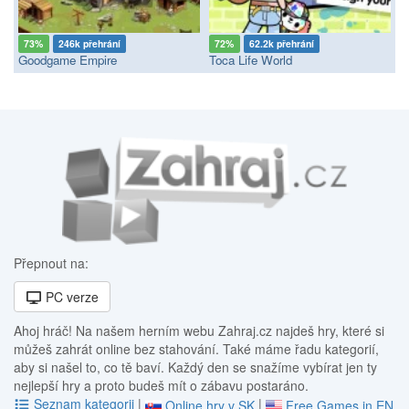
73%
246k přehrání
72%
62.2k přehrání
Goodgame Empire
Toca Life World
Přepnout na:
PC verze
Ahoj hráč! Na našem herním webu Zahraj.cz najdeš hry, které si
můžeš zahrát online bez stahování. Také máme řadu kategorií,
aby si našel to, co tě baví. Každý den se snažíme vybírat jen ty
nejlepší hry a proto budeš mít o zábavu postaráno.
Seznam kategorii
|
|
Online hry v SK
Free Games in EN