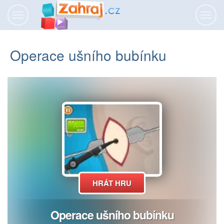
Přepnout
Přepn
navigaci
navig
Operace ušního bubínku