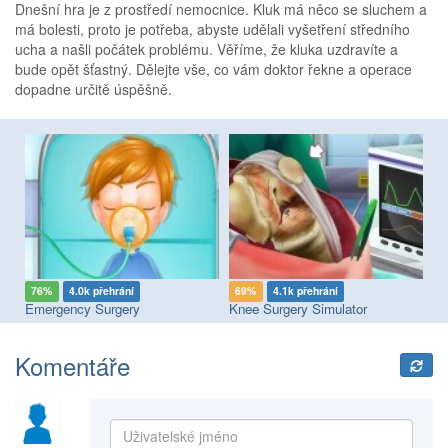
Dnešní hra je z prostředí nemocnice. Kluk má něco se sluchem a
má bolesti, proto je potřeba, abyste udělali vyšetření středního
ucha a našli počátek problému. Věříme, že kluka uzdravíte a
bude opět šťastný. Dělejte vše, co vám doktor řekne a operace
dopadne určitě úspěšně.
76%
4.0k přehrání
69%
4.1k přehrání
6
Emergency Surgery
Knee Surgery Simulator
Br
Komentáře