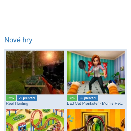
Nové hry
82%
22 přehrání
88%
39 přehrání
Real Hunting
Bad Cat Prankster - Mom’s Return