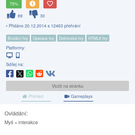
75%
89
30
• Přidáno 20.12.2014 s 12463 přehrání
Brutální hry
Operace hry
Doktorské hry
HTML5 hry
Platformy:
Sdílej na:
Vložit na stránku
Přehled
Gameplays
Ovládání:
Myš = interakce