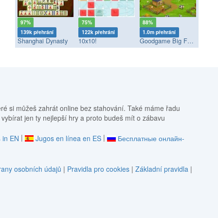
97%
75%
88%
139k přehrání
122k přehrání
1.0m přehrání
Shanghai Dynasty
10x10!
Goodgame Big Farm
eré si můžeš zahrát online bez stahování. Také máme řadu
 vybírat jen ty nejlepší hry a proto budeš mít o zábavu
|
|
 in EN
Jugos en línea en ES
Бесплатные онлайн-
any osobních údajů
|
Pravidla pro cookies
|
Základní pravidla
|