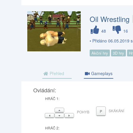
Oil Wrestling
48
16
• Přidáno 06.05.2019 
Akční hry
3D hry
Hr
Přehled
Gameplays
Ovládání:
HRÁČ 1:
NAHORU
SKÁKÁNÍ
P
POHYB
VLEVO
DOLŮ
VPRAVO
HRÁČ 2: