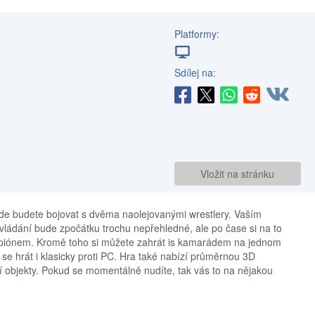
Platformy:
Sdílej na:
Vložit na stránku
 kde budete bojovat s dvěma naolejovanými wrestlery. Vaším
vládání bude zpočátku trochu nepřehledné, ale po čase si na to
ampiónem. Kromě toho si můžete zahrát is kamarádem na jednom
e hrát i klasicky proti PC. Hra také nabízí průměrnou 3D
lní objekty. Pokud se momentálně nudíte, tak vás to na nějakou