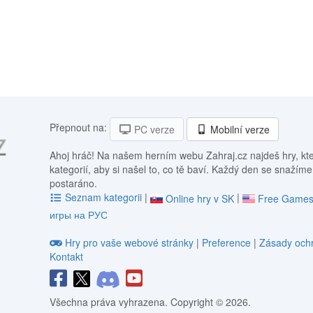
Přepnout na:
PC verze
Mobilní verze
Ahoj hráč! Na našem herním webu Zahraj.cz najdeš hry, kt
kategorií, aby si našel to, co tě baví. Každý den se snažíme
postaráno.
Seznam kategorii
|
|
Online hry v SK
Free Games
игры на РУС
Hry pro vaše webové stránky
|
Preference
|
Zásady ochr
Kontakt
Všechna práva vyhrazena. Copyright © 2026.