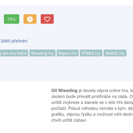
75%
s 2060 přehrání
y pro dva hráče
Wrestling hry
Bojové hry
HTML5 hry
WebGL hry
Oil Wrestling
je docela vtipná online hra,
úkolem bude převalit protihráče na záda. O
určitě zvyknete a stanete se v této hře š
počítači. Pokud náhodou nemáte s kým, dá s
grafiku, vtipnou fyziku a možnost ničit oko
chvíli určitě zabaví.