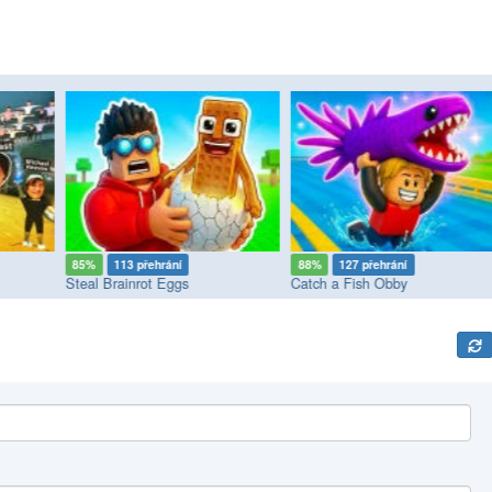
85%
113 přehrání
88%
127 přehrání
Steal Brainrot Eggs
Catch a Fish Obby