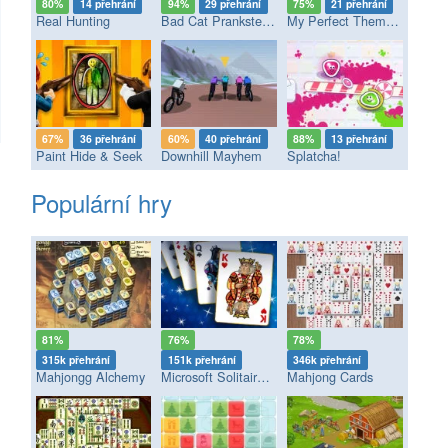
80%
14 přehrání
94%
29 přehrání
75%
21 přehrání
Real Hunting
Bad Cat Prankster - Mom’s Return
My Perfect Theme Park
67%
36 přehrání
60%
40 přehrání
88%
13 přehrání
Paint Hide & Seek
Downhill Mayhem
Splatcha!
Populární hry
81%
76%
78%
315k přehrání
151k přehrání
346k přehrání
Mahjongg Alchemy
Microsoft Solitaire Collection
Mahjong Cards