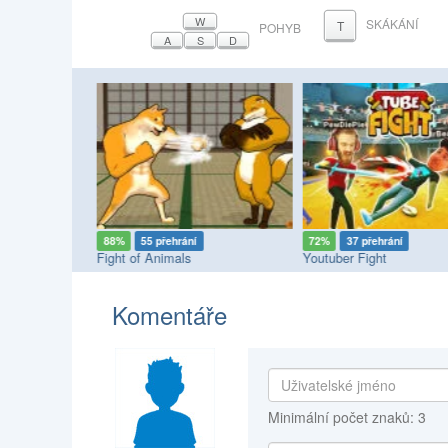
W
SKÁKÁNÍ
T
POHYB
A
S
D
í
88%
55 přehrání
72%
37 přehrání
stlers
Fight of Animals
Youtuber Fight
Komentáře
Minimální počet znaků: 3