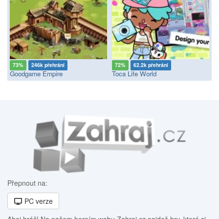
73%
246k přehrání
72%
62.2k přehrání
Goodgame Empire
Toca Life World
Přepnout na:
PC verze
Ahoj hráč! Na našem herním webu Zahraj.cz najdeš hry, které si