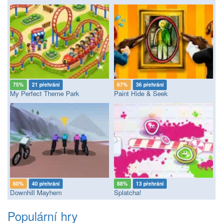
75%
21 přehrání
67%
36 přehrání
My Perfect Theme Park
Paint Hide & Seek
60%
40 přehrání
88%
13 přehrání
Downhill Mayhem
Splatcha!
Populární hry