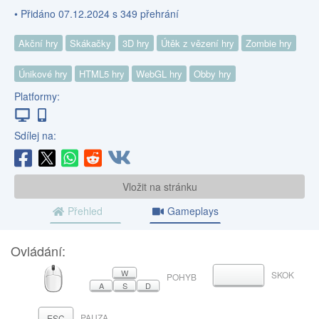
• Přidáno 07.12.2024 s 349 přehrání
Akční hry
Skákačky
3D hry
Útěk z vězení hry
Zombie hry
Únikové hry
HTML5 hry
WebGL hry
Obby hry
Platformy:
Sdílej na:
Vložit na stránku
Přehled
Gameplays
Ovládání:
MYŠ
W
SKOK
MEZERNÍK
POHYB
A
S
D
PAUZA
ESC