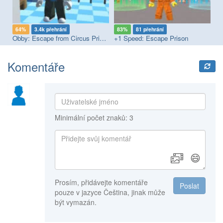
64%
3.4k přehrání
83%
81 přehrání
6
Obby: Escape from Circus Prison
+1 Speed: Escape Prison
Ro
Komentáře
Minimální počet znaků: 3
😄
Prosím, přidávejte komentáře
Poslat
pouze v jazyce Čeština, jinak může
být vymazán.