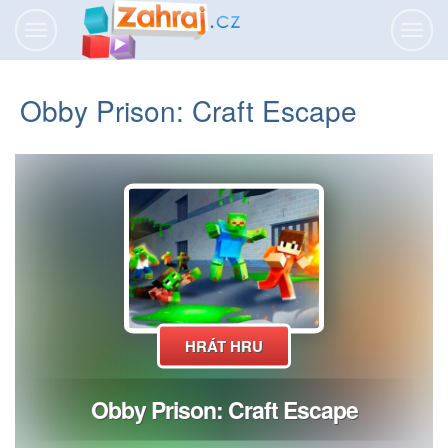
Přepnout
Přepn
navigaci
navig
Obby Prison: Craft Escape