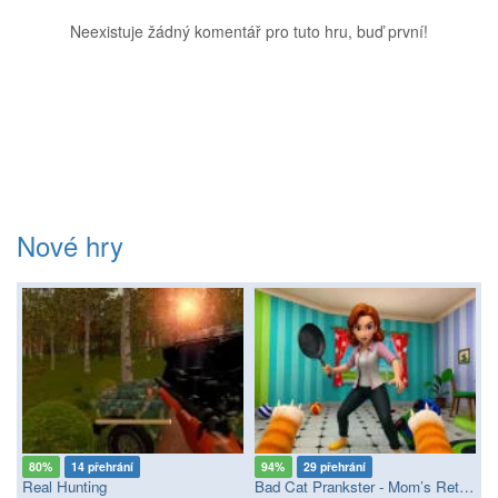
Neexistuje žádný komentář pro tuto hru, buď první!
Nové hry
80%
14 přehrání
94%
29 přehrání
Real Hunting
Bad Cat Prankster - Mom’s Return