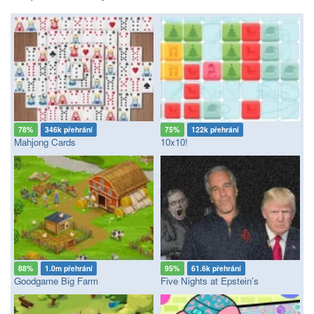
78%
346k přehrání
75%
122k přehrání
Mahjong Cards
10x10!
88%
1.0m přehrání
95%
61.6k přehrání
Goodgame Big Farm
Five Nights at Epstein’s