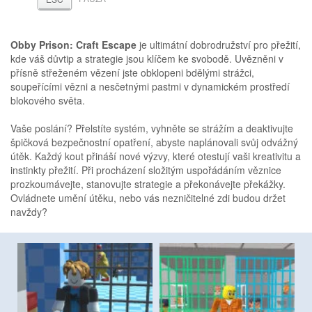
Obby Prison: Craft Escape
je ultimátní dobrodružství pro přežití,
kde váš důvtip a strategie jsou klíčem ke svobodě. Uvězněni v
přísně střeženém vězení jste obklopeni bdělými strážci,
soupeřícími vězni a nesčetnými pastmi v dynamickém prostředí
blokového světa.
Vaše poslání? Přelstíte systém, vyhněte se strážím a deaktivujte
špičková bezpečnostní opatření, abyste naplánovali svůj odvážný
útěk. Každý kout přináší nové výzvy, které otestují vaši kreativitu a
instinkty přežití. Při procházení složitým uspořádáním věznice
prozkoumávejte, stanovujte strategie a překonávejte překážky.
Ovládnete umění útěku, nebo vás nezničitelné zdi budou držet
navždy?