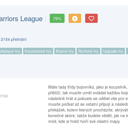
rriors League
76%
s 2154 přehrání
ltiplayer hry
Kouzelnické hry
Bojové hry
Rytířské hry
Upgrade hry
Máte tady třídy bojovníků, jako je kouzelník
přiblíží, tak musíte umět ovládat každou bo
ÚTOK
následně hrát a pokuste se udělat vše pro své
musíte počkat až se ostatní připojí a násled
překážek, kolem kterých procházíte, skrýváte 
konečné skóre, takže budete vědět, jak na 
mód, kde si hráči tvoří své vlastní mapy.