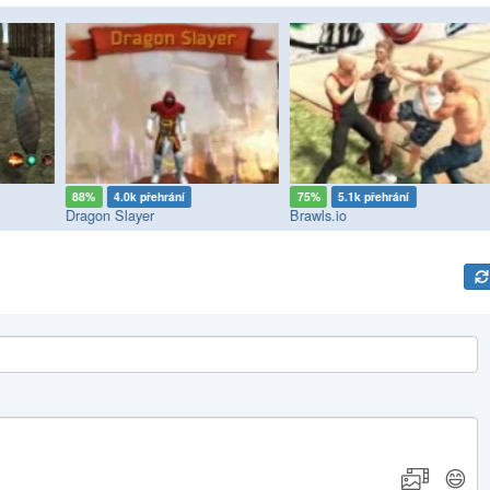
88%
4.0k přehrání
75%
5.1k přehrání
Dragon Slayer
Brawls.io
😄