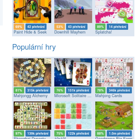
69%
42 přehrání
53%
43 přehrání
89%
14 přehrání
Paint Hide & Seek
Downhill Mayhem
Splatcha!
Populární hry
81%
315k přehrání
76%
151k přehrání
78%
346k přehrání
Mahjongg Alchemy
Microsoft Solitaire Collection
Mahjong Cards
97%
139k přehrání
75%
122k přehrání
88%
1.0m přehrání
Shanghai Dynasty
10x10!
Goodgame Big Farm