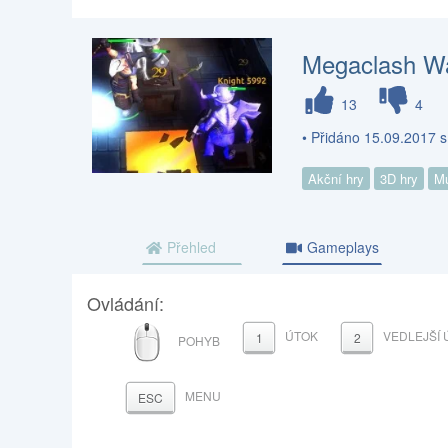
Megaclash Wa
13
4
• Přidáno 15.09.2017 
Akční hry
3D hry
Mu
Přehled
Gameplays
Ovládání:
MYŠ
ÚTOK
VEDLEJŠÍ 
1
2
POHYB
MENU
ESC