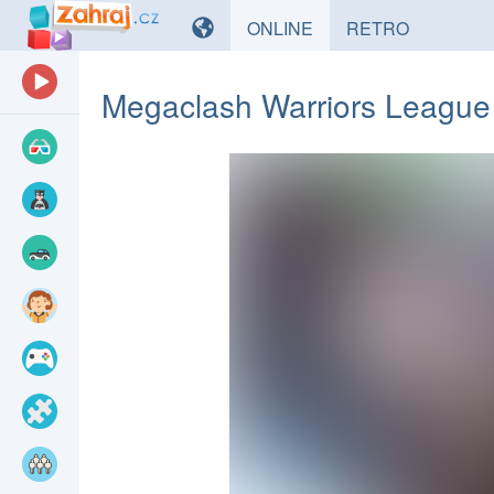
HRY
HRY
ONLINE
RETRO
Megaclash Warriors League