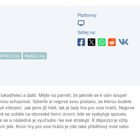
Platformy:
Sdílej na:
HTML5 hry
WebGL hry
, lukostřelec a další. Mějte na paměti, že jakmile se k vám soupeř
jovou schopnost. Vyberte si nejprve svou postavu, se kterou budete
 vítězství. Jak jsme již řekli, tak je tady hra pro více hráčů. Nejprve
ně se ocitáte na obrovské herní úrovni, kde se vyskytuje spoustu
se a následně je využíváte i ke své strategií. K dispozici je vždy
tom jste. Krom hry pro více hráčů je zde také příběhový mód nebo