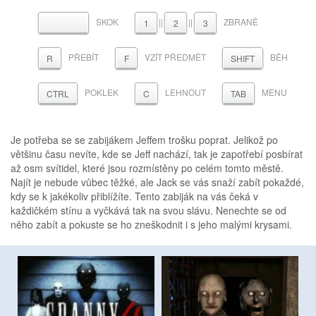
SKOK
||
||
ZBRANĚ
MEZERNÍK
1
2
3
PŘEBÍT
VZÍT PŘEDMĚT
BĚH
R
F
SHIFT
POKLEK
LEHNOUT
MENU
CTRL
C
TAB
Je potřeba se se zabijákem Jeffem trošku poprat. Jelikož po
většinu času nevíte, kde se Jeff nachází, tak je zapotřebí posbírat
až osm svítidel, které jsou rozmístěny po celém tomto městě.
Najít je nebude vůbec těžké, ale Jack se vás snaží zabít pokaždé,
kdy se k jakékoliv přiblížíte. Tento zabiják na vás čeká v
každičkém stínu a vyčkává tak na svou slávu. Nenechte se od
něho zabít a pokuste se ho zneškodnit i s jeho malými krysami.