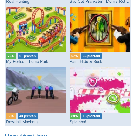
Real Hunting
Bad Cat Prankster - Mom’s Return
75%
21 přehrání
67%
36 přehrání
My Perfect Theme Park
Paint Hide & Seek
60%
40 přehrání
88%
13 přehrání
Downhill Mayhem
Splatcha!
Populární hry