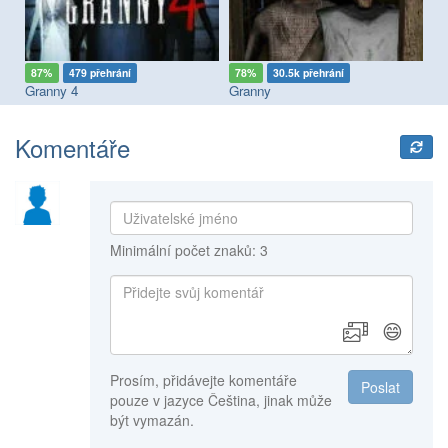
87%
479 přehrání
78%
30.5k přehrání
6
s You: Catch the Prisoner
Granny 4
Granny
Gr
Komentáře
Minimální počet znaků: 3
😄
Prosím, přidávejte komentáře
Poslat
pouze v jazyce Čeština, jinak může
být vymazán.