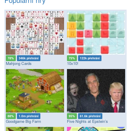
78%
346k přehrání
75%
122k přehrání
Mahjong Cards
10x10!
88%
1.0m přehrání
95%
61.6k přehrání
Goodgame Big Farm
Five Nights at Epstein’s