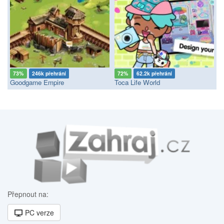
73%
246k přehrání
72%
62.2k přehrání
Goodgame Empire
Toca Life World
Přepnout na:
PC verze