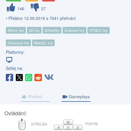
146
27
• Přidáno 12.09.2016 s 7641 přehrání
Akční hry
3D hry
Střílečky
Únikové hry
HTML5 hry
Hororové hry
WebGL hry
Platformy:
Sdílej na:
Přehled
Gameplays
Ovládání:
MYŠ
W
POHYB
STŘELBA
A
S
D