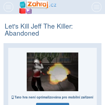
Přepnout
Přepn
navigaci
navig
Let's Kill Jeff The Killer:
Abandoned
Tato hra není optimalizována pro mobilní zařízení