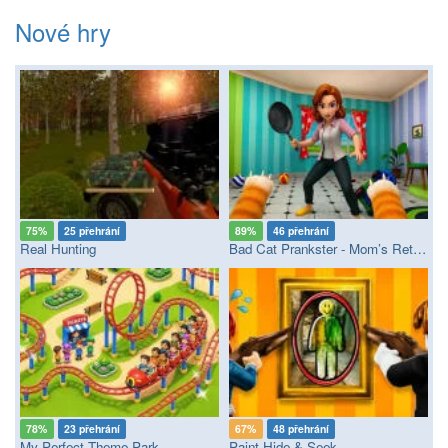
Nové hry
75%
25 přehrání
89%
46 přehrání
Real Hunting
Bad Cat Prankster - Mom’s Return
78%
23 přehrání
67%
48 přehrání
My Perfect Theme Park
Paint Hide & Seek