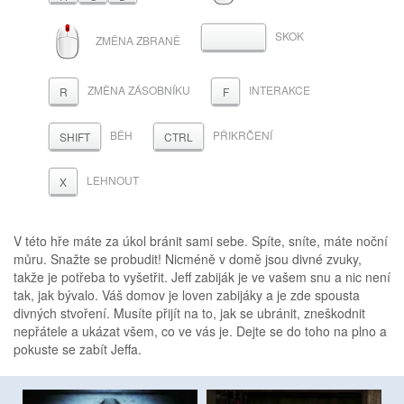
ROLOVACÍ
SKOK
MEZERNÍK
ZMĚNA ZBRANĚ
KOLEČKO
ZMĚNA ZÁSOBNÍKU
INTERAKCE
R
F
BĚH
PŘIKRČENÍ
SHIFT
CTRL
LEHNOUT
X
V této hře máte za úkol bránit sami sebe. Spíte, sníte, máte noční
můru. Snažte se probudit! Nicméně v domě jsou divné zvuky,
takže je potřeba to vyšetřit. Jeff zabiják je ve vašem snu a nic není
tak, jak bývalo. Váš domov je loven zabijáky a je zde spousta
divných stvoření. Musíte přijít na to, jak se ubránit, zneškodnit
nepřátele a ukázat všem, co ve vás je. Dejte se do toho na plno a
pokuste se zabít Jeffa.