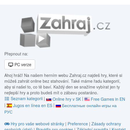
Přepnout na:
PC verze
Ahoj hráč! Na našem herním webu Zahraj.cz najdeš hry, které si
můžeš zahrát online bez stahování. Také máme řadu kategorií,
aby si našel to, co tě baví. Každý den se snažíme vybírat jen ty
nejlepší hry a proto budeš mít o zábavu postaráno.
Seznam kategorii
|
|
Online hry v SK
Free Games in EN
|
|
Jugos en línea en ES
Бесплатные онлайн-игры на
РУС
Hry pro vaše webové stránky
|
Preference
|
Zásady ochrany
osobních údajů
|
Pravidla pro cookies
|
Základní pravidla
|
Kontakt