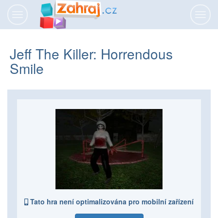
Přepnout
Přepn
navigaci
navig
Jeff The Killer: Horrendous
Smile
Tato hra není optimalizována pro mobilní zařízení