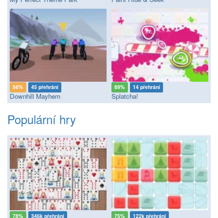
56%
45 přehrání
89%
14 přehrání
Downhill Mayhem
Splatcha!
Populární hry
78%
346k přehrání
75%
122k přehrání