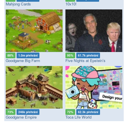
Mahjong Cards
10x10!
88%
1.0m přehrání
95%
61.7k přehrání
Goodgame Big Farm
Five Nights at Epstein’s
73%
246k přehrání
72%
62.3k přehrání
Goodgame Empire
Toca Life World