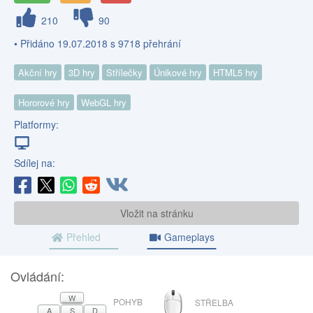
210
90
• Přidáno 19.07.2018 s 9718 přehrání
Akční hry
3D hry
Střílečky
Únikové hry
HTML5 hry
Hororové hry
WebGL hry
Platformy:
Sdílej na:
Vložit na stránku
Přehled
Gameplays
Ovládání:
MYŠ
W
POHYB
STŘELBA
A
S
D