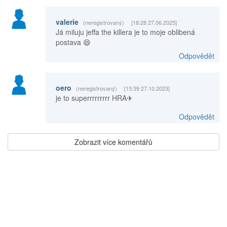
valerie
(neregistrovaný)
[18:28 27.06.2025]
Já miluju jeffa the killera je to moje oblibená
postava 😄
Odpovědět
oero
(neregistrovaný)
[15:39 27.10.2023]
je to superrrrrrrrr HRA✈
Odpovědět
Zobrazit více komentářů