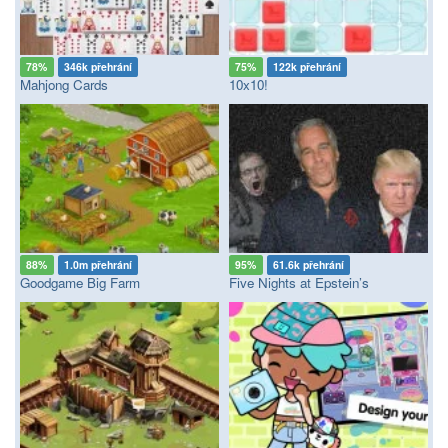
78%
346k přehrání
75%
122k přehrání
Mahjong Cards
10x10!
88%
1.0m přehrání
95%
61.6k přehrání
Goodgame Big Farm
Five Nights at Epstein’s