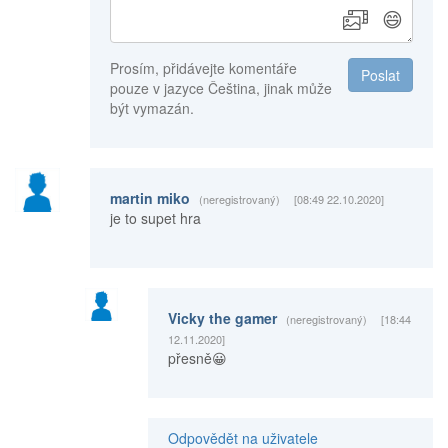
😄
Prosím, přidávejte komentáře
Poslat
pouze v jazyce Čeština, jinak může
být vymazán.
martin miko
(neregistrovaný)
[08:49 22.10.2020]
je to supet hra
Vicky the gamer
(neregistrovaný)
[18:44
12.11.2020]
přesně😀
Odpovědět na uživatele