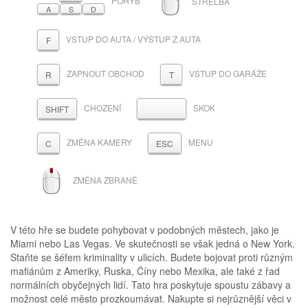
POHYB
STŘELBA
A
S
D
VSTUP DO AUTA / VÝSTUP Z AUTA
F
ZAPNOUT OBCHOD
VSTUP DO GARÁŽE
R
T
CHOZENÍ
SKOK
MEZERNÍK
SHIFT
ZMĚNA KAMERY
MENU
C
ESC
ROLOVACÍ
ZMĚNA ZBRANĚ
KOLEČKO
V této hře se budete pohybovat v podobných městech, jako je
Miami nebo Las Vegas. Ve skutečnosti se však jedná o New York.
Staňte se šéfem kriminality v ulicích. Budete bojovat proti různým
mafiánům z Ameriky, Ruska, Číny nebo Mexika, ale také z řad
normálních obyčejných lidí. Tato hra poskytuje spoustu zábavy a
možnost celé město prozkoumávat. Nakupte si nejrůznější věci v