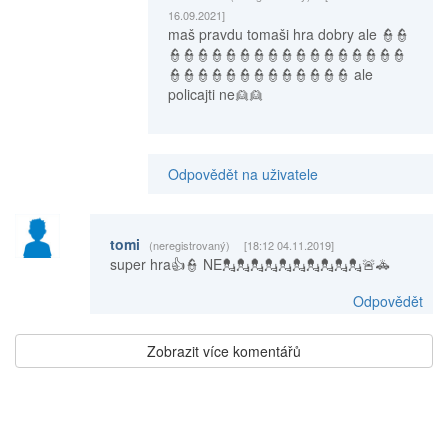
16.09.2021]
maš pravdu tomaši hra dobry ale 👮👮
👮👮👮👮👮👮👮👮👮👮👮👮👮👮👮👮👮
👮👮👮👮👮👮👮👮👮👮👮👮👮 ale
policajti ne👱👱
Odpovědět na uživatele
tomi
(neregistrovaný)
[18:12 04.11.2019]
super hra👍👮 NE💂💂💂💂💂💂💂💂💂💂🚨🚓
Odpovědět
Zobrazit více komentářů