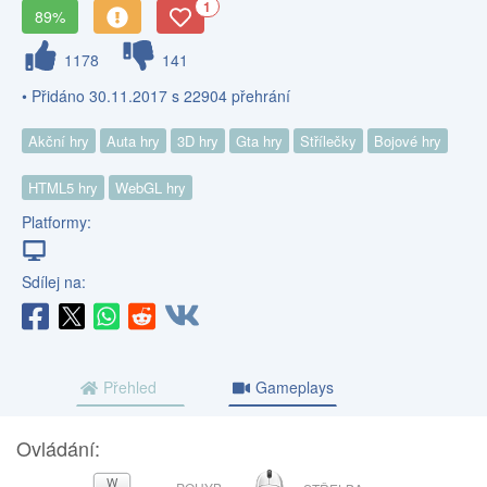
1
89%
1178
141
• Přidáno 30.11.2017 s 22904 přehrání
Akční hry
Auta hry
3D hry
Gta hry
Střílečky
Bojové hry
HTML5 hry
WebGL hry
Platformy:
Sdílej na:
Přehled
Gameplays
Ovládání:
MYŠ
W