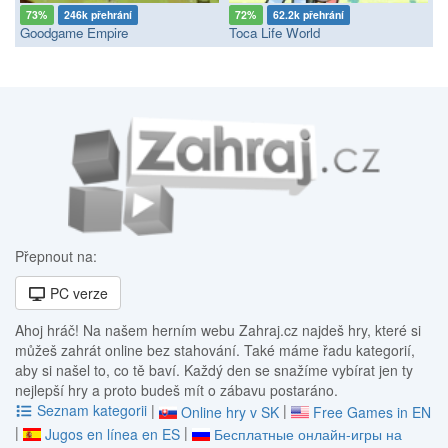
73%
246k přehrání
72%
62.2k přehrání
Goodgame Empire
Toca Life World
Přepnout na:
PC verze
Ahoj hráč! Na našem herním webu Zahraj.cz najdeš hry, které si
můžeš zahrát online bez stahování. Také máme řadu kategorií,
aby si našel to, co tě baví. Každý den se snažíme vybírat jen ty
nejlepší hry a proto budeš mít o zábavu postaráno.
Seznam kategorii
|
|
Online hry v SK
Free Games in EN
|
|
Jugos en línea en ES
Бесплатные онлайн-игры на