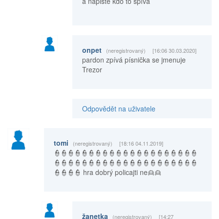
a napište kdo to spívá
onpet
(neregistrovaný)
[16:06 30.03.2020]
pardon zpívá písnička se jmenuje
Trezor
Odpovědět na uživatele
tomi
(neregistrovaný)
[18:16 04.11.2019]
👮👮👮👮👮👮👮👮👮👮👮👮👮👮👮👮👮👮👮👮👮
👮👮👮👮👮👮👮👮👮👮👮👮👮👮👮👮👮👮👮👮👮
👮👮👮👮 hra dobrý policajti ne👱👱
žanetka
(neregistrovaný)
[14:27