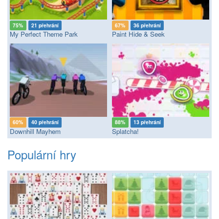
75%
21 přehrání
67%
36 přehrání
My Perfect Theme Park
Paint Hide & Seek
60%
40 přehrání
88%
13 přehrání
Downhill Mayhem
Splatcha!
Populární hry