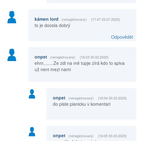
kámen lord
(neregistrovaný)
[17:47 23.07.2020]
to je docela dobrý
Odpovědět
onpet
(neregistrovaný)
[16:03 30.03.2020]
ehm........Ze zdi na mě tupje zírá kdo to spiva
už neni mezi nami
onpet
(neregistrovaný)
[16:04 30.03.2020]
do piste pisnicku v komentari
onpet
(neregistrovaný)
[16:05 30.03.2020]