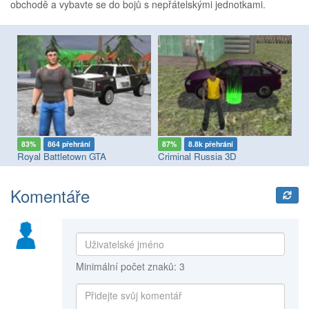
obchodě a vybavte se do bojů s nepřátelskými jednotkami.
83%
864 přehrání
87%
8.8k přehrání
8
Royal Battletown GTA
Criminal Russia 3D
Komentáře
Minimální počet znaků: 3