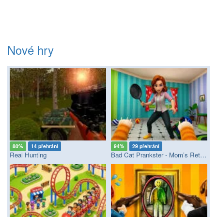
Nové hry
80%
14 přehrání
94%
29 přehrání
Real Hunting
Bad Cat Prankster - Mom’s Return