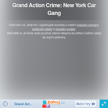
Grand Action Crime: New York Car
Gang
Kliknutím na „Hrát hru“ vyjadřujete souhlas s našimi
pravidly ochrany
osobních údajů
a
pravidly cookie
.
Všimněte si, že tento web používá cílené reklamy ke sdílení vašich údajů
se svými partnery.
Další
Akční hry
Grand Action Crime: New York Car Gang
Toggle